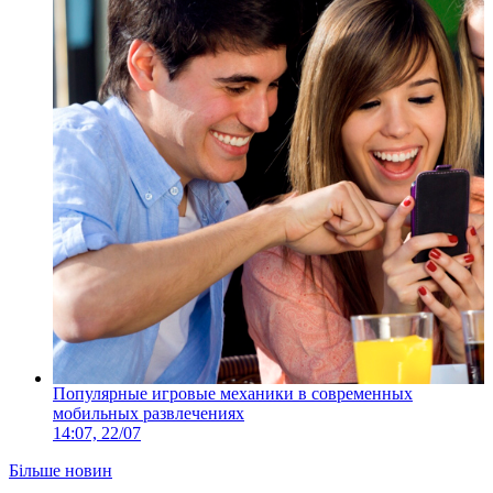
Популярные игровые механики в современных
мобильных развлечениях
14:07, 22/07
Більше новин