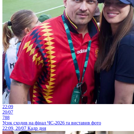
22:09
20/07
788
Усик сходив на фінал ЧС-2026 та виставив фото
22:09, 20/07
Кадр дня