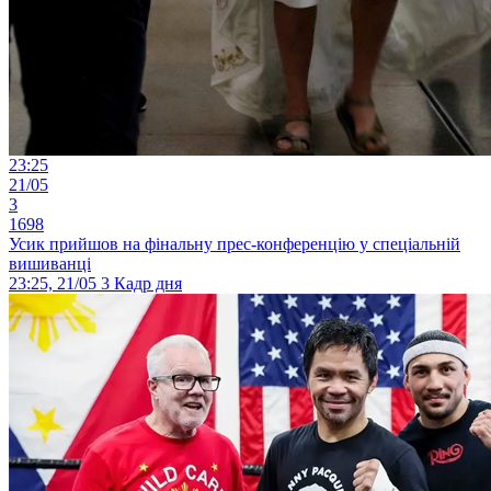
23:25
21/05
3
1698
Усик прийшов на фінальну прес-конференцію у спеціальній
вишиванці
23:25, 21/05
3
Кадр дня