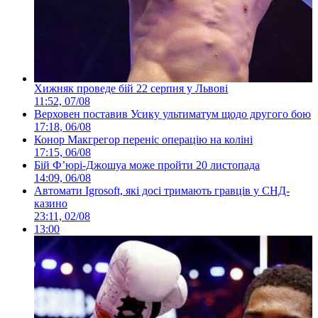
Хижняк проведе бій 22 серпня у Львові
11:52, 07/08
Верховен поставив Усику ультиматум щодо другого бою
17:18, 06/08
Конор Макгрегор переніс операцію на коліні
17:15, 06/08
Бій Ф’юрі-Джошуа може пройти 20 листопада
14:09, 06/08
Автомати Igrosoft, які досі тримають гравців у СНД-
казино
23:11, 02/08
13:00