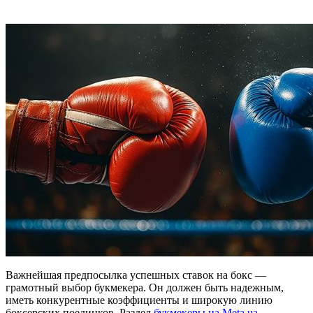
Важнейшая предпосылка успешных ставок на бокс —
грамотный выбор букмекера. Он должен быть надежным,
иметь конкурентные коэффициенты и широкую линию
боксерских поединков. Раздел
букмекеры на Meta.ua