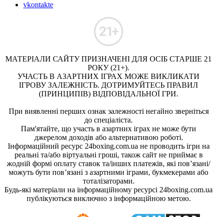
vkontakte
МАТЕРІАЛИ САЙТУ ПРИЗНАЧЕНІ ДЛЯ ОСІБ СТАРШЕ 21
РОКУ (21+).
УЧАСТЬ В АЗАРТНИХ ІГРАХ МОЖЕ ВИКЛИКАТИ
ІГРОВУ ЗАЛЕЖНІСТЬ. ДОТРИМУЙТЕСЬ ПРАВИЛ
(ПРИНЦИПІВ) ВІДПОВІДАЛЬНОЇ ГРИ.
При виявленні перших ознак залежності негайно зверніться
до спеціаліста.
Пам'ятайте, що участь в азартних іграх не може бути
джерелом доходів або альтернативою роботі.
Інформаційний ресурс 24boxing.com.ua не проводить ігри на
реальні та/або віртуальні гроші, також сайт не приймає в
жодній формі оплату ставок та/інших платежів, які пов’язані/
можуть бути пов’язані з азартними іграми, букмекерами або
тоталізаторами.
Будь-які матеріали на інформаційному ресурсі 24boxing.com.ua
публікуються виключно з інформаційною метою.