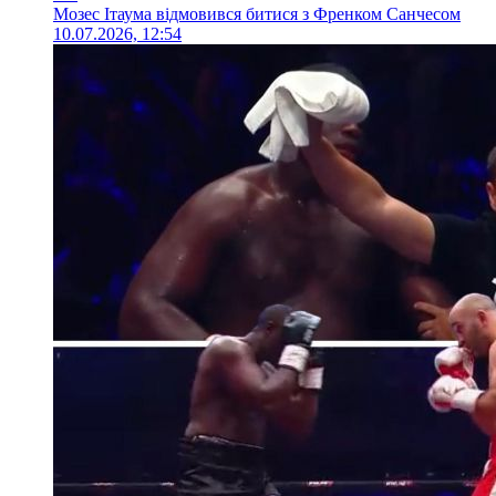
Мозес Ітаума відмовився битися з Френком Санчесом
10.07.2026, 12:54