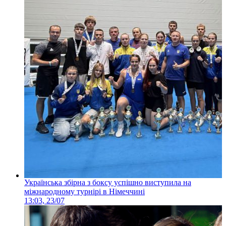
Українська збірна з боксу успішно виступила на
міжнародному турнірі в Німеччині
13:03, 23/07