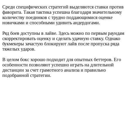
Среди специфических стратегий выделяются ставки против
фаворита. Такая тактика успешна благодаря значительному
количеству поединков с трудно поддающимися оценке
новичками и способными удивить андердогами.
Ряд боев доступны в лайве. Здесь можно по первым раундам
скорректировать оценку и сделать удачную ставку. Однако
букмекеры зачастую блокируют лайв после пропуска ряда
тяжелых ударов.
В целом бокс хорошо подходит для опытных беттеров. Его
особенности позволяют успешно играть на длительной
дистанции за счет грамотного анализа и правильно
подобранной стратегии.