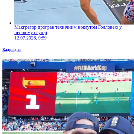
Макгрегор програв технічним нокаутом Голловею у
першому раунді
12.07.2026, 9:59
Кадри дня