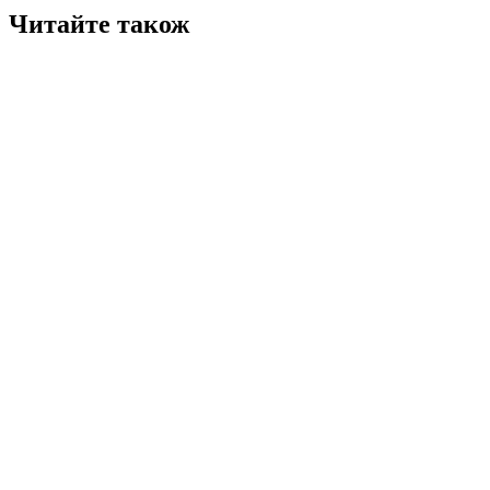
Читайте також