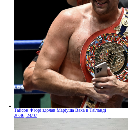
Тайсон Ф'юрі здолав Маріуша Ваха в Таїланді
20:46, 24/07