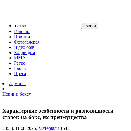
Головна
Новини
Фотогалерея
Відео боїв
Кадри дня
ММА
Ретро
Блоги
Преса
Адмінка
Новини боксу
Характерные особенности и разновидности
ставок на бокс, их преимущества
23:33,
11.08.2025.
Матеріали
1548