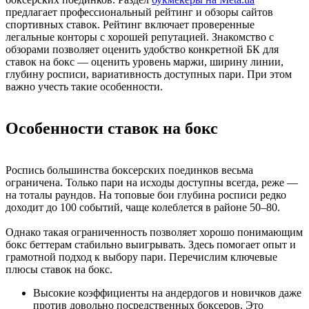
предлагает профессиональный рейтинг и обзоры сайтов
спортивных ставок. Рейтинг включает проверенные
легальные конторы с хорошей репутацией. Знакомство с
обзорами позволяет оценить удобство конкретной БК для
ставок на бокс — оценить уровень маржи, ширину линии,
глубину росписи, вариативность доступных пари. При этом
важно учесть такие особенности.
Особенности ставок на бокс
Роспись большинства боксерских поединков весьма
ограничена. Только пари на исходы доступны всегда, реже —
на тоталы раундов. На топовые бои глубина росписи редко
доходит до 100 событий, чаще колеблется в районе 50–80.
Однако такая ограниченность позволяет хорошо понимающим
бокс беттерам стабильно выигрывать. Здесь помогает опыт и
грамотной подход к выбору пари. Перечислим ключевые
плюсы ставок на бокс.
Высокие коэффициенты на андердогов и новичков даже
против довольно посредственных боксеров. Это