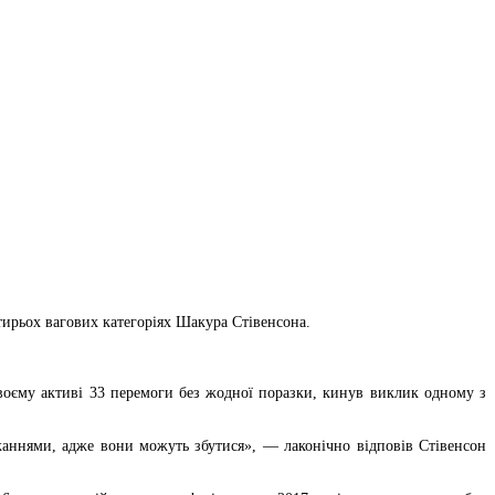
тирьох вагових категоріях Шакура Стівенсона.
воєму активі 33 перемоги без жодної поразки, кинув виклик одному з
аннями, адже вони можуть збутися», — лаконічно відповів Стівенсон