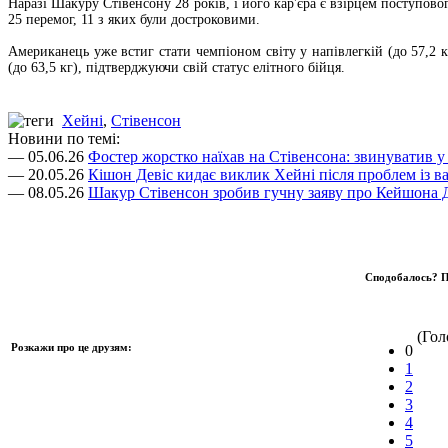
Наразі Шакуру Стівенсону 28 років, і його кар'єра є взірцем поступов
25 перемог, 11 з яких були достроковими.
Американець уже встиг стати чемпіоном світу у напівлегкій (до 57,2 кг
(до 63,5 кг), підтверджуючи свій статус елітного бійця.
Хейні
,
Стівенсон
Новини по темі:
— 05.06.26
Фостер жорстко наїхав на Стівенсона: звинуватив у в
— 20.05.26
Кішон Девіс кидає виклик Хейні після проблем із в
— 08.05.26
Шакур Стівенсон зробив гучну заяву про Кейшона 
Сподобалось? П
(Голо
Розкажи про це друзям:
0
1
2
3
4
5