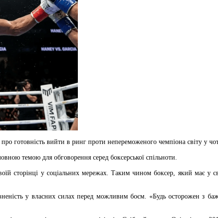
 про готовність вийти в ринг проти непереможеного чемпіона світу у чо
овною темою для обговорення серед боксерської спільноти.
їй сторінці у соціальних мережах. Таким чином боксер, який має у с
вненість у власних силах перед можливим боєм. «Будь осторожен з баж