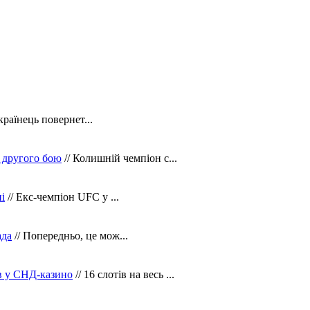
країнець повернет...
 другого бою
// Колишній чемпіон с...
і
// Екс-чемпіон UFC у ...
ада
// Попередньо, це мож...
ів у СНД-казино
// 16 слотів на весь ...