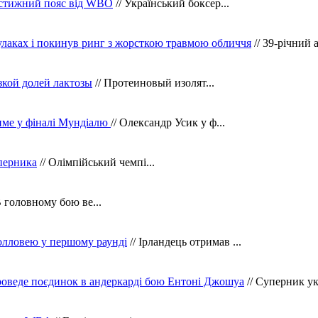
рестижний пояс від WBO
// Український боксер...
кулаках і покинув ринг з жорсткою травмою обличчя
// 39-річний 
зкой долей лактозы
// Протеиновый изолят...
тиме у фіналі Мундіалю
// Олександр Усик у ф...
уперника
// Олімпійський чемпі...
В головному бою ве...
олловею у першому раунді
// Ірландець отримав ...
оведе поєдинок в андеркарді бою Ентоні Джошуа
// Суперник укр