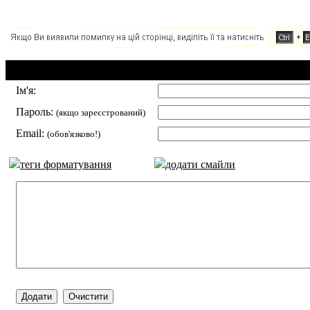
Додавання коментаря:
Ім'я:
Пароль:
(якщо зареєстрований)
Email:
(обов'язково!)
теги форматування
додати смайли