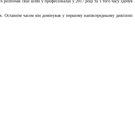
 розпочав свій шлях у професіоналах у 2017 році та з того часу здобув
ріях. Останнім часом він домінував у першому напівсередньому дивізіоні