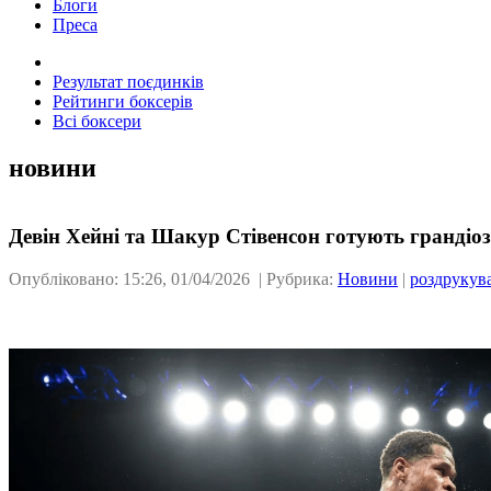
Блоги
Преса
Результат поєдинків
Рейтинги боксерів
Всі боксери
новини
Девін Хейні та Шакур Стівенсон готують грандіоз
Опубліковано: 15:26, 01/04/2026 | Рубрика:
Новини
|
роздрукув