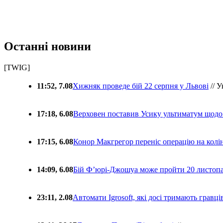
Останні новини
[TWIG]
11:52, 7.08
Хижняк проведе бій 22 серпня у Львові
// У
17:18, 6.08
Верховен поставив Усику ультиматум щодо
17:15, 6.08
Конор Макгрегор переніс операцію на колін
14:09, 6.08
Бій Ф’юрі-Джошуа може пройти 20 листоп
23:11, 2.08
Автомати Igrosoft, які досі тримають гравц