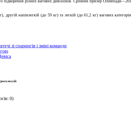
ого підкорення різних вагових дивізіонів. Срібний призер Олімпіади—2016
), другій напівлегкій (до 59 кг) та легкій (до 61,2 кг) вагових катего
течі зі спарингів і зміні команди
агою
Девіса
роголосуй:
сів: 0)