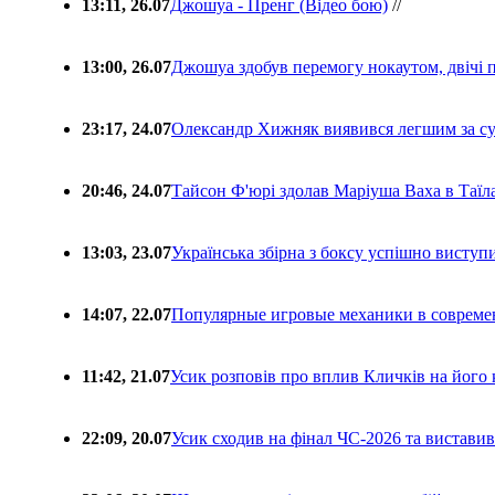
13:11, 26.07
Джошуа - Пренг (Відео бою)
//
13:00, 26.07
Джошуа здобув перемогу нокаутом, двічі 
23:17, 24.07
Олександр Хижняк виявився легшим за с
20:46, 24.07
Тайсон Ф'юрі здолав Маріуша Ваха в Таїл
13:03, 23.07
Українська збірна з боксу успішно виступ
14:07, 22.07
Популярные игровые механики в совреме
11:42, 21.07
Усик розповів про вплив Кличків на його 
22:09, 20.07
Усик сходив на фінал ЧС-2026 та вистави