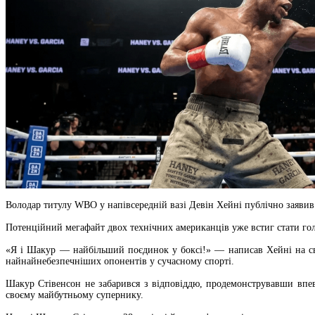
Володар титулу WBO у напівсередній вазі Девін Хейні публічно заявив
Потенційний мегафайт двох технічних американців уже встиг стати гол
«Я і Шакур — найбільший поєдинок у боксі!» — написав Хейні на сво
найнайнебезпечніших опонентів у сучасному спорті.
Шакур Стівенсон не забарився з відповіддю, продемонструвавши впе
своєму майбутньому супернику.