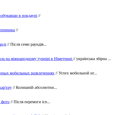
побувавши в нокдауні
//
уперника
//
анді
// Після семи раундів...
ила на міжнародному турнірі в Німеччині
// українська збірна ...
нных мобильных развлечениях
// Успех мобильной иг...
кар'єру
// Колишній абсолютни...
в фото
// Після перемоги ісп...