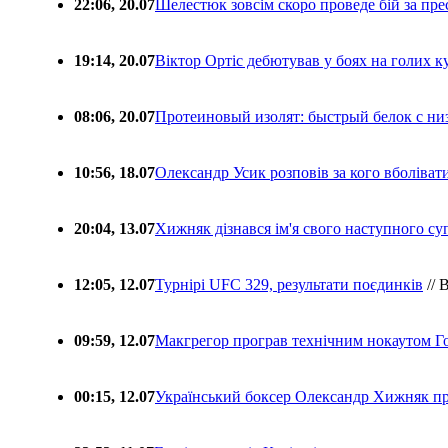
22:06, 20.07
Шелестюк зовсім скоро проведе бій за п
19:14, 20.07
Віктор Ортіс дебютував у боях на голих 
08:06, 20.07
Протеиновый изолят: быстрый белок с ни
10:56, 18.07
Олександр Усик розповів за кого вболіва
20:04, 13.07
Хижняк дізнався ім'я свого наступного с
12:05, 12.07
Турнірі UFC 329, результати поєдинків
// 
09:59, 12.07
Макгрегор програв технічним нокаутом Г
00:15, 12.07
Український боксер Олександр Хижняк пр