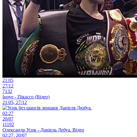
21:05
27/12
7132
Іноуе - Пікассо (Відео)
21:05, 27/12
02:27
20/07
11192
Олександр Усик - Даніель Дебуа. Відео
02:27, 20/07