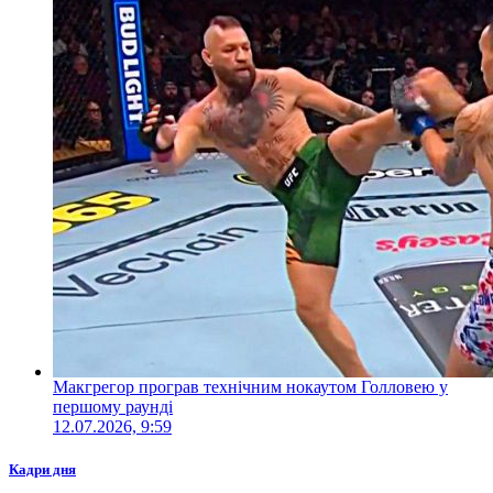
Макгрегор програв технічним нокаутом Голловею у
першому раунді
12.07.2026, 9:59
Кадри дня