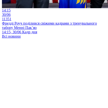
14:15
30/06
11351
Фредді Роуч поділився свіжими кадрами з тренувального
табору Менні Пак’яо
14:15, 30/06
Кадр дня
Всі новини