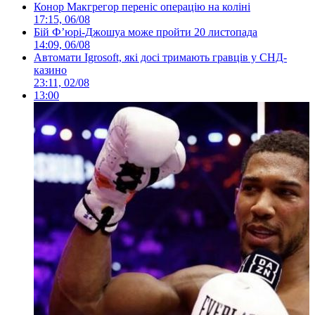
Конор Макгрегор переніс операцію на коліні
17:15, 06/08
Бій Ф’юрі-Джошуа може пройти 20 листопада
14:09, 06/08
Автомати Igrosoft, які досі тримають гравців у СНД-
казино
23:11, 02/08
13:00