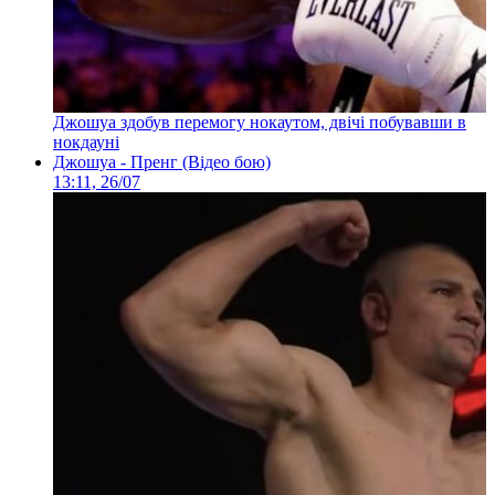
Джошуа здобув перемогу нокаутом, двічі побувавши в
нокдауні
Джошуа - Пренг (Відео бою)
13:11, 26/07