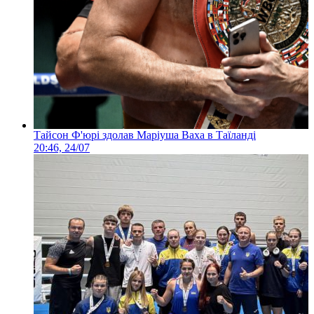
Тайсон Ф'юрі здолав Маріуша Ваха в Таїланді
20:46, 24/07