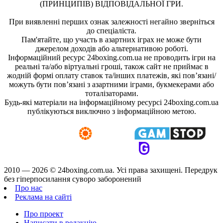
(ПРИНЦИПІВ) ВІДПОВІДАЛЬНОЇ ГРИ.
При виявленні перших ознак залежності негайно зверніться
до спеціаліста.
Пам'ятайте, що участь в азартних іграх не може бути
джерелом доходів або альтернативою роботі.
Інформаційний ресурс 24boxing.com.ua не проводить ігри на
реальні та/або віртуальні гроші, також сайт не приймає в
жодній формі оплату ставок та/інших платежів, які пов’язані/
можуть бути пов’язані з азартними іграми, букмекерами або
тоталізаторами.
Будь-які матеріали на інформаційному ресурсі 24boxing.com.ua
публікуються виключно з інформаційною метою.
2010 — 2026 ©
24boxing.com.ua.
Усi права захищенi. Передрук
без гіперпосилання суворо заборонений
Про нас
Реклама на сайті
Про проект
Написати в редакцію