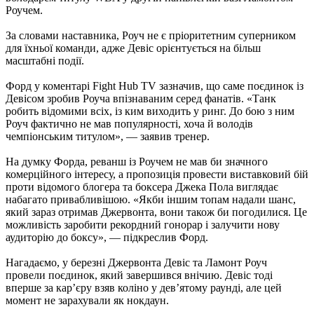
Роучем.
За словами наставника, Роуч не є пріоритетним суперником
для їхньої команди, адже Девіс орієнтується на більш
масштабні події.
Форд у коментарі Fight Hub TV зазначив, що саме поєдинок із
Девісом зробив Роуча впізнаваним серед фанатів. «Танк
робить відомими всіх, із ким виходить у ринг. До бою з ним
Роуч фактично не мав популярності, хоча й володів
чемпіонським титулом», — заявив тренер.
На думку Форда, реванш із Роучем не мав би значного
комерційного інтересу, а пропозиція провести виставковий бій
проти відомого блогера та боксера Джека Пола виглядає
набагато привабливішою. «Якби іншим топам надали шанс,
який зараз отримав Джервонта, вони також би погодилися. Це
можливість заробити рекордний гонорар і залучити нову
аудиторію до боксу», — підкреслив Форд.
Нагадаємо, у березні Джервонта Девіс та Ламонт Роуч
провели поєдинок, який завершився внічию. Девіс тоді
вперше за кар’єру взяв коліно у дев’ятому раунді, але цей
момент не зарахували як нокдаун.