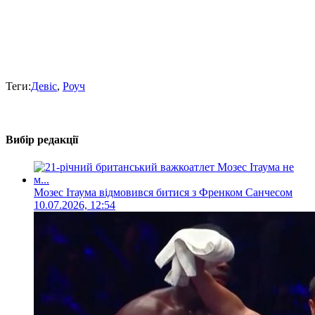
Теги:
Девіс
,
Роуч
Вибір редакції
Мозес Ітаума відмовився битися з Френком Санчесом
10.07.2026, 12:54