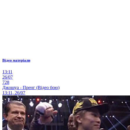
Відео матеріали
13:11
26/07
728
Джошуа - Пренг (Відео бою)
13:11, 26/07