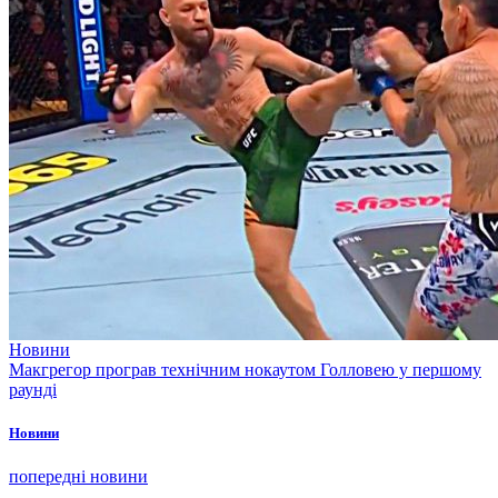
Новини
Макгрегор програв технічним нокаутом Голловею у першому
раунді
Новини
попередні новини