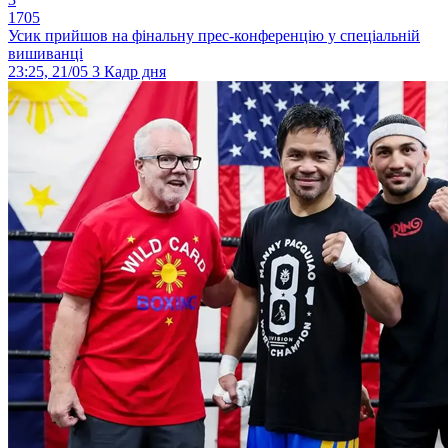
1705
Усик прийшов на фінальну прес-конференцію у спеціальній
вишиванці
23:25, 21/05
3
Кадр дня