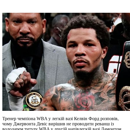
Тренер чемпіона WBA у легкій вазі Келвін Форд розповів,
чому Джервонта Девіс вирішив не проводити реванш із
володарем титулу WBA у другій напівлегкій вазі Ламонтом