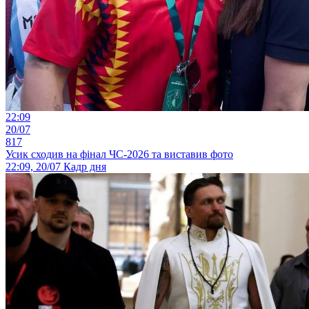
22:09
20/07
817
Усик сходив на фінал ЧС-2026 та виставив фото
22:09, 20/07
Кадр дня