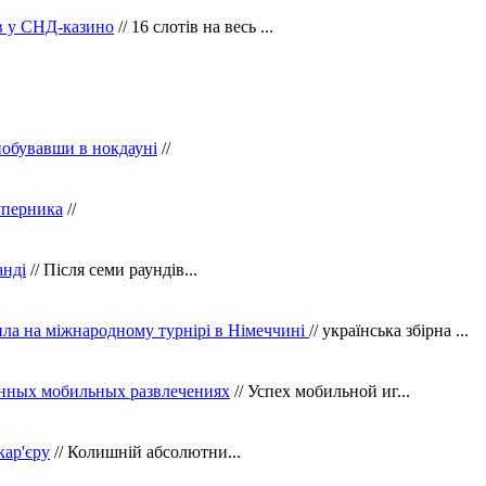
ів у СНД-казино
// 16 слотів на весь ...
побувавши в нокдауні
//
уперника
//
анді
// Після семи раундів...
ила на міжнародному турнірі в Німеччині
// українська збірна ...
нных мобильных развлечениях
// Успех мобильной иг...
кар'єру
// Колишній абсолютни...