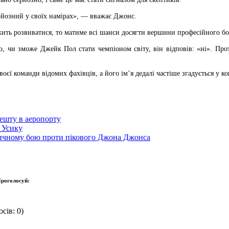
рйозний у своїх намірах», — вважає Джонс.
ить розвиватися, то матиме всі шанси досягти вершини професійного бо
, чи зможе Джейк Пол стати чемпіоном світу, він відповів: «ні». Про
ї команди відомих фахівців, а його ім’я дедалі частіше згадується у ко
ешту в аеропорту
 Усику
тичному бою проти пікового Джона Джонса
роголосуй:
сів: 0)