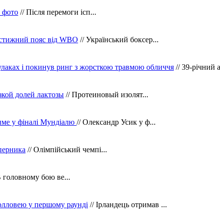
в фото
// Після перемоги ісп...
рестижний пояс від WBO
// Український боксер...
кулаках і покинув ринг з жорсткою травмою обличчя
// 39-річний 
зкой долей лактозы
// Протеиновый изолят...
тиме у фіналі Мундіалю
// Олександр Усик у ф...
уперника
// Олімпійський чемпі...
В головному бою ве...
олловею у першому раунді
// Ірландець отримав ...