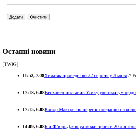
Останні новини
[TWIG]
11:52, 7.08
Хижняк проведе бій 22 серпня у Львові
// У
17:18, 6.08
Верховен поставив Усику ультиматум щодо
17:15, 6.08
Конор Макгрегор переніс операцію на колін
14:09, 6.08
Бій Ф’юрі-Джошуа може пройти 20 листоп