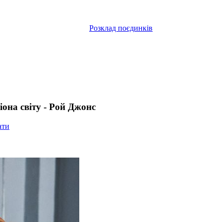
Розклад поєдинків
она світу - Рой Джонс
ати