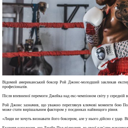
Відомий американський боксер Рой Джонс-молодший закликав експерт
професіоналів.
Після впевненої перемоги Джейка над екс-чемпіоном світу у середній в
Рой Джонс зазначив, що уважно переглянув ключові моменти бою Пол
може стати вирішальним фактором у поєдинках найвищого рівня.
«Люди не хочуть визнавати його боксером, але у нього дійсно є удар. 
Експерт наголосив, що Джейк Пол підходить до своєї кар’єри максималь