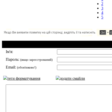
2
3
4
5
Додавання коментаря:
Ім'я:
Пароль:
(якщо зареєстрований)
Email:
(обов'язково!)
теги форматування
додати смайли