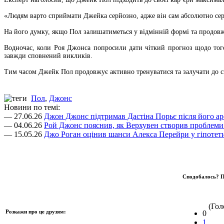
«Людям варто сприймати Джейка серйозно, адже він сам абсолютно се
На його думку, якщо Пол залишатиметься у відмінній формі та продовж
Водночас, коли Роя Джонса попросили дати чіткий прогноз щодо того
завжди сповнений викликів.
Тим часом Джейк Пол продовжує активно тренуватися та залучати до своє
Пол
,
Джонс
Новини по темі:
— 27.06.26
Джон Джонс підтримав Дастіна Порьє після його ар
— 04.06.26
Рой Джонс пояснив, як Верхувен створив проблеми
— 15.05.26
Джо Роган оцінив шанси Алекса Перейри у гіпоте
Сподобалось? П
(Голо
Розкажи про це друзям:
0
1