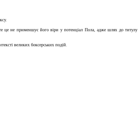
ксу.
те це не применшує його віри у потенціал Пола, адже шлях до титулу
нтексті великих боксерських подій.