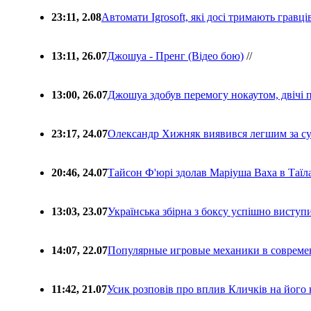
23:11, 2.08
Автомати Igrosoft, які досі тримають гравц
13:11, 26.07
Джошуа - Пренг (Відео бою)
//
13:00, 26.07
Джошуа здобув перемогу нокаутом, двічі 
23:17, 24.07
Олександр Хижняк виявився легшим за с
20:46, 24.07
Тайсон Ф'юрі здолав Маріуша Ваха в Таїл
13:03, 23.07
Українська збірна з боксу успішно виступ
14:07, 22.07
Популярные игровые механики в совреме
11:42, 21.07
Усик розповів про вплив Кличків на його 