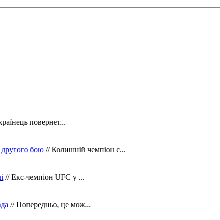
країнець повернет...
 другого бою
// Колишній чемпіон с...
і
// Екс-чемпіон UFC у ...
ада
// Попередньо, це мож...