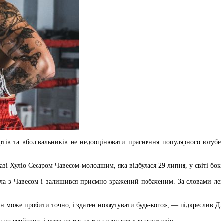
ів та вболівальників не недооцінювати прагнення популярного ютубер
азі Хуліо Сесаром Чавесом-молодшим, яка відбулася 29 липня, у світі бо
а з Чавесом і залишився приємно вражений побаченим. За словами ле
Він може пробити точно, і здатен нокаутувати будь-кого», — підкреслив 
но серйозно, і саме це має стати сигналом для скептиків.