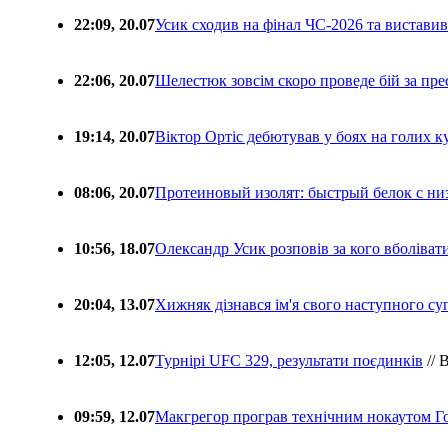
22:09, 20.07
Усик сходив на фінал ЧС-2026 та вистави
22:06, 20.07
Шелестюк зовсім скоро проведе бій за п
19:14, 20.07
Віктор Ортіс дебютував у боях на голих 
08:06, 20.07
Протеиновый изолят: быстрый белок с ни
10:56, 18.07
Олександр Усик розповів за кого вболіва
20:04, 13.07
Хижняк дізнався ім'я свого наступного с
12:05, 12.07
Турнірі UFC 329, результати поєдинків
// 
09:59, 12.07
Макгрегор програв технічним нокаутом Г