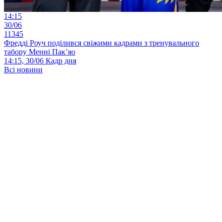
14:15
30/06
11345
Фредді Роуч поділився свіжими кадрами з тренувального
табору Менні Пак’яо
14:15, 30/06
Кадр дня
Всі новини