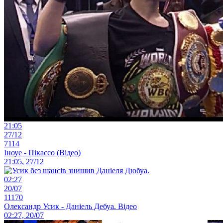
21:05
27/12
7114
Іноуе - Пікассо (Відео)
21:05, 27/12
02:27
20/07
11170
Олександр Усик - Даніель Дебуа. Відео
02:27, 20/07