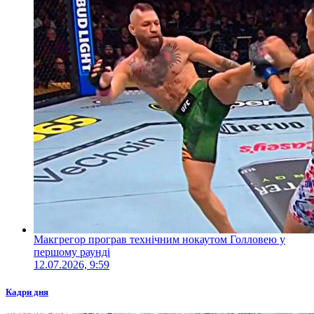
Макгрегор програв технічним нокаутом Голловею у
першому раунді
12.07.2026, 9:59
Кадри дня