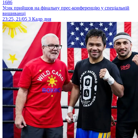
1686
Усик прийшов на фінальну прес-конференцію у спеціальній
вишиванці
23:25, 21/05
3
Кадр дня