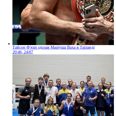
Тайсон Ф'юрі здолав Маріуша Ваха в Таїланді
20:46, 24/07