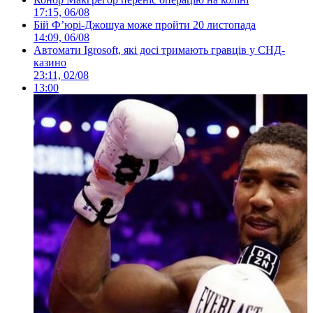
17:15, 06/08
Бій Ф’юрі-Джошуа може пройти 20 листопада
14:09, 06/08
Автомати Igrosoft, які досі тримають гравців у СНД-
казино
23:11, 02/08
13:00