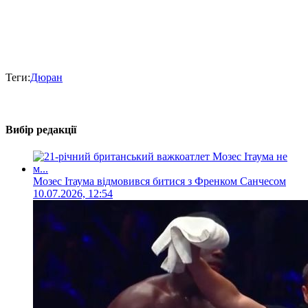
Теги:
Дюран
Вибір редакції
Мозес Ітаума відмовився битися з Френком Санчесом
10.07.2026, 12:54