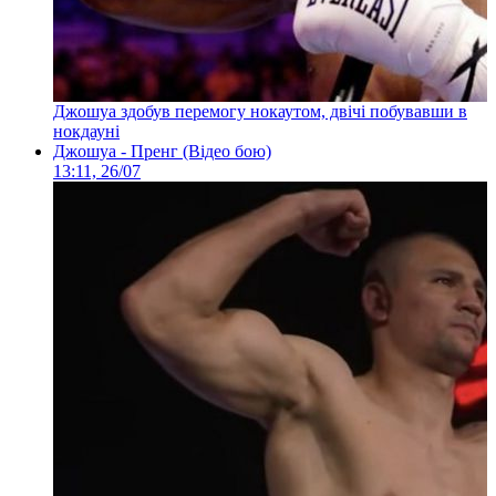
Джошуа здобув перемогу нокаутом, двічі побувавши в
нокдауні
Джошуа - Пренг (Відео бою)
13:11, 26/07