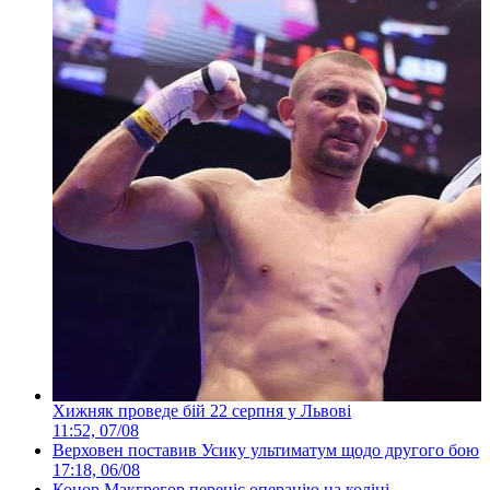
Хижняк проведе бій 22 серпня у Львові
11:52, 07/08
Верховен поставив Усику ультиматум щодо другого бою
17:18, 06/08
Конор Макгрегор переніс операцію на коліні