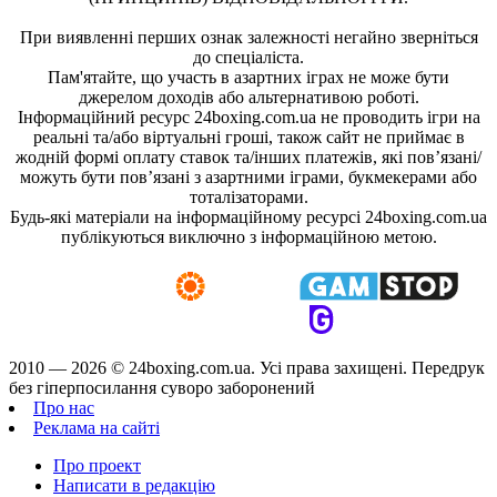
При виявленні перших ознак залежності негайно зверніться
до спеціаліста.
Пам'ятайте, що участь в азартних іграх не може бути
джерелом доходів або альтернативою роботі.
Інформаційний ресурс 24boxing.com.ua не проводить ігри на
реальні та/або віртуальні гроші, також сайт не приймає в
жодній формі оплату ставок та/інших платежів, які пов’язані/
можуть бути пов’язані з азартними іграми, букмекерами або
тоталізаторами.
Будь-які матеріали на інформаційному ресурсі 24boxing.com.ua
публікуються виключно з інформаційною метою.
2010 — 2026 ©
24boxing.com.ua.
Усi права захищенi. Передрук
без гіперпосилання суворо заборонений
Про нас
Реклама на сайті
Про проект
Написати в редакцію