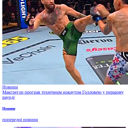
Новини
Макгрегор програв технічним нокаутом Голловею у першому
раунді
Новини
попередні новини