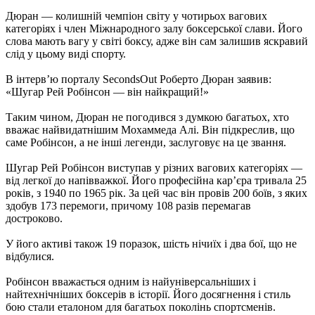
Дюран — колишній чемпіон світу у чотирьох вагових
категоріях і член Міжнародного залу боксерської слави. Його
слова мають вагу у світі боксу, адже він сам залишив яскравий
слід у цьому виді спорту.
В інтерв’ю порталу SecondsOut Роберто Дюран заявив:
«Шугар Рей Робінсон — він найкращий!»
Таким чином, Дюран не погодився з думкою багатьох, хто
вважає найвидатнішим Мохаммеда Алі. Він підкреслив, що
саме Робінсон, а не інші легенди, заслуговує на це звання.
Шугар Рей Робінсон виступав у різних вагових категоріях —
від легкої до напівважкої. Його професійна кар’єра тривала 25
років, з 1940 по 1965 рік. За цей час він провів 200 боїв, з яких
здобув 173 перемоги, причому 108 разів перемагав
достроково.
У його активі також 19 поразок, шість нічиїх і два бої, що не
відбулися.
Робінсон вважається одним із найуніверсальніших і
найтехнічніших боксерів в історії. Його досягнення і стиль
бою стали еталоном для багатьох поколінь спортсменів.