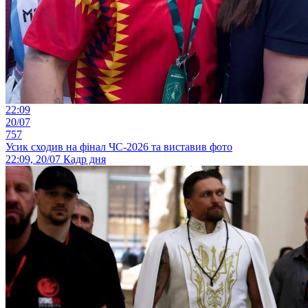
22:09
20/07
757
Усик сходив на фінал ЧС-2026 та виставив фото
22:09, 20/07
Кадр дня