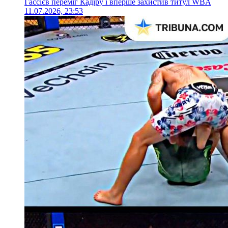
Гассієв переміг Кадіру і вперше захистив титул WBA
11.07.2026, 23:53