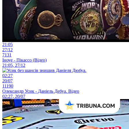
21:05
27/12
7131
Іноуе - Пікассо (Відео)
21:05, 27/12
02:27
20/07
11190
Олександр Усик - Даніель Дебуа. Відео
02:27, 20/07