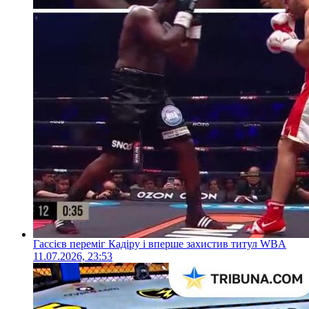
Гассієв переміг Кадіру і вперше захистив титул WBA
11.07.2026, 23:53