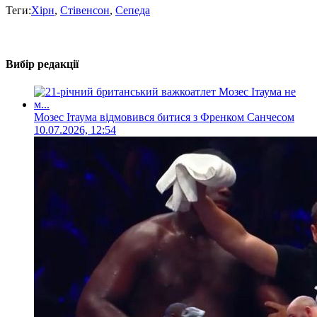
Теги:
Хірн
,
Стівенсон
,
Сепеда
Вибір редакції
Мозес Ітаума відмовився битися з Френком Санчесом
10.07.2026, 12:54