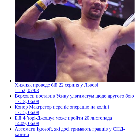
Хижняк проведе бій 22 серпня у Львові
11:52, 07/08
Верховен поставив Усику ультиматум щодо другого бою
17:18, 06/08
Конор Макгрегор переніс операцію на коліні
17:15, 06/08
Бій Ф’юрі-Джошуа може пройти 20 листопада
14:09, 06/08
Автомати Igrosoft, які досі тримають гравців у СНД-
казино