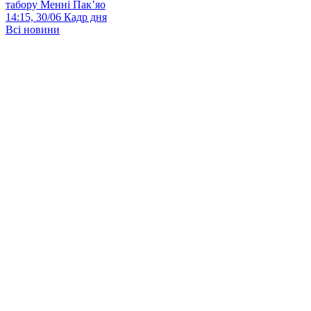
табору Менні Пак’яо
14:15, 30/06
Кадр дня
Всі новини