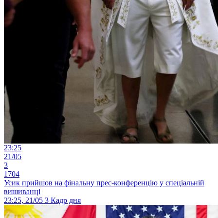
23:25
21/05
3
1704
Усик прийшов на фінальну прес-конференцію у спеціальній
вишиванці
23:25, 21/05
3
Кадр дня