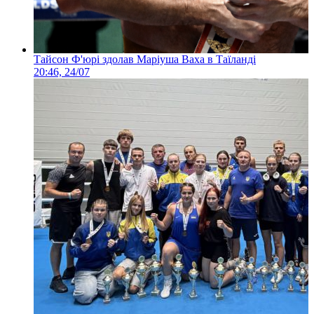
Тайсон Ф'юрі здолав Маріуша Ваха в Таїланді
20:46, 24/07