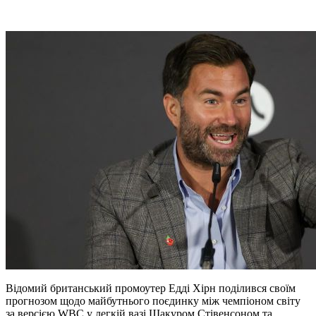
Відомий британський промоутер Едді Хірн поділився своїм
прогнозом щодо майбутнього поєдинку між чемпіоном світу
за версією WBC у легкій вазі Шакуром Стівенсоном та