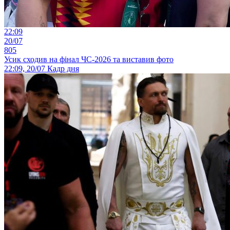
22:09
20/07
805
Усик сходив на фінал ЧС-2026 та виставив фото
22:09, 20/07
Кадр дня