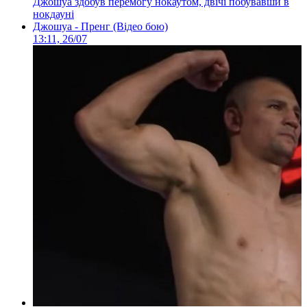
Джошуа здобув перемогу нокаутом, двічі побувавши в
нокдауні
Джошуа - Пренг (Відео бою)
13:11, 26/07