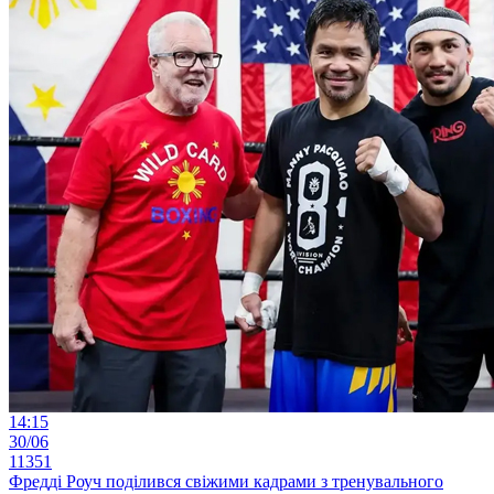
14:15
30/06
11351
Фредді Роуч поділився свіжими кадрами з тренувального