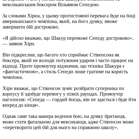
мексиканським боксером Вільямом Сепедою.
За словами Хірна, у цьому протистоянні перевага буде на боці
американського чемпіона, який, на його думку, зможе
завершити бій достроково.
«Я дійсно вважаю, що Шакур переможе Сепеду достроково»,
— заявив Хірн.
Він підкреслив, що багато хто сприймає Стівенсона як
боксера, який не володіє потужним ударом і часто працює на
відході. Проте промоутер відзначив, що техніка Шакура є
«фантастичною», а стиль Сепеди лише гратиме на користь
чемпіона.
Хірн вважає, що Стівенсон зуміє розібрати суперника по
корпусу й здобуде перемогу у пізніх раундах. Промоутер
наголосив: «Сепеда — гордий боєць, він не здасться і буде йти
вперед до кінця».
Однак саме така манера ведення бою, на думку британця,
може стати фатальною для мексиканця, адже Стівенсон може
«перетворити цей бій для нього на справжню школу».