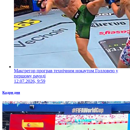
Макгрегор програв технічним нокаутом Голловею у
першому раунді
12.07.2026, 9:59
Кадри дня