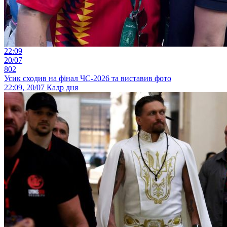
22:09
20/07
802
Усик сходив на фінал ЧС-2026 та виставив фото
22:09, 20/07
Кадр дня