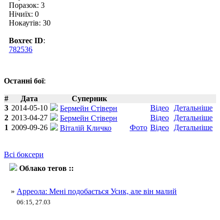
Поразок: 3
Нічиїх: 0
Нокаутів: 30
Boxrec ID
:
782536
Останні бої
:
#
Дата
Суперник
3
2014-05-10
Відео
Детальніше
Бермейн Стіверн
2
2013-04-27
Відео
Детальніше
Бермейн Стіверн
1
2009-09-26
Фото
Відео
Детальніше
Віталій Кличко
Всі боксери
Облако тегов ::
Кріс Арреола
»
Арреола: Мені подобається Усик, але він малий
06:15, 27.03