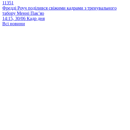
11351
Фредді Роуч поділився свіжими кадрами з тренувального
табору Менні Пак’яо
14:15, 30/06
Кадр дня
Всі новини