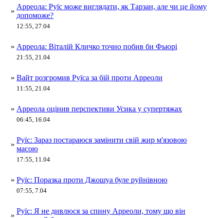
Арреола: Руїс може виглядати, як Тарзан, але чи це йому
»
допоможе?
12:55, 27.04
»
Арреола: Віталій Кличко точно побив би Фьюрі
21:55, 21.04
»
Вайт розгромив Руїса за бій проти Арреоли
11:55, 21.04
»
Арреола оцінив перспективи Усика у супертяжах
06:45, 16.04
Руїс: Зараз постараюся замінити свій жир м'язовою
»
масою
17:55, 11.04
»
Руїс: Поразка проти Джошуа буле руйнівною
07:55, 7.04
Руїс: Я не дивлюся за спину Арреоли, тому що він
»