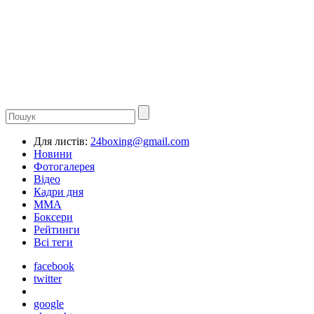
Для листів:
24boxing@gmail.com
Новини
Фотогалерея
Відео
Кадри дня
ММА
Боксери
Рейтинги
Всі теги
facebook
twitter
google