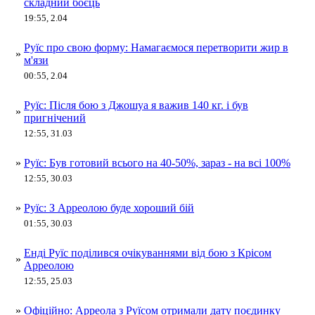
складний боєць
19:55, 2.04
Руїс про свою форму: Намагаємося перетворити жир в
»
м'язи
00:55, 2.04
Руїс: Після бою з Джошуа я важив 140 кг. і був
»
пригнічений
12:55, 31.03
»
Руїс: Був готовий всього на 40-50%, зараз - на всі 100%
12:55, 30.03
»
Руїс: З Арреолою буде хороший бій
01:55, 30.03
Енді Руїс поділився очікуваннями від бою з Крісом
»
Арреолою
12:55, 25.03
»
Офіційно: Арреола з Руїсом отримали дату поєдинку