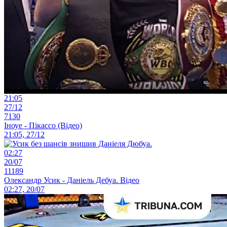
21:05
27/12
7130
Іноуе - Пікассо (Відео)
21:05, 27/12
02:27
20/07
11189
Олександр Усик - Даніель Дебуа. Відео
02:27, 20/07