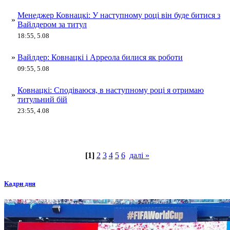
Менеджер Ковнацкі: У наступному році він буде битися з
»
Вайлдером за титул
18:55, 5.08
»
Вайлдер: Ковнацкі і Арреола билися як роботи
09:55, 5.08
Ковнацкі: Сподіваюся, в наступному році я отримаю
»
титульний бій
23:55, 4.08
[1]
2
3
4
5
6
далі »
Кадри дня