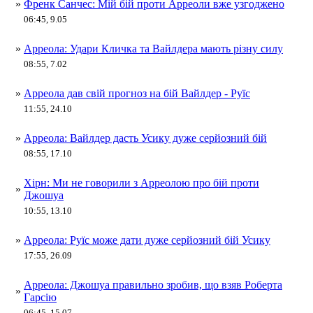
»
Френк Санчес: Мій бій проти Арреоли вже узгоджено
06:45, 9.05
»
Арреола: Удари Кличка та Вайлдера мають різну силу
08:55, 7.02
»
Арреола дав свій прогноз на бій Вайлдер - Руїс
11:55, 24.10
»
Арреола: Вайлдер дасть Усику дуже серйозний бій
08:55, 17.10
Хірн: Ми не говорили з Арреолою про бій проти
»
Джошуа
10:55, 13.10
»
Арреола: Руїс може дати дуже серйозний бій Усику
17:55, 26.09
Арреола: Джошуа правильно зробив, що взяв Роберта
»
Гарсію
06:45, 15.07