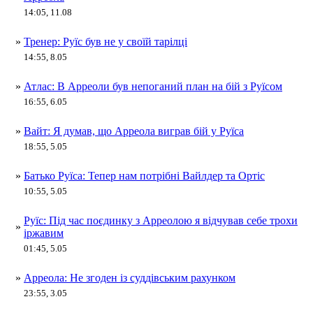
14:05, 11.08
»
Тренер: Руїс був не у своїй тарілці
14:55, 8.05
»
Атлас: В Арреоли був непоганий план на бій з Руїсом
16:55, 6.05
»
Вайт: Я думав, що Арреола виграв бій у Руїса
18:55, 5.05
»
Батько Руїса: Тепер нам потрібні Вайлдер та Ортіс
10:55, 5.05
Руїс: Під час поєдинку з Арреолою я відчував себе трохи
»
іржавим
01:45, 5.05
»
Арреола: Не згоден із суддівським рахунком
23:55, 3.05