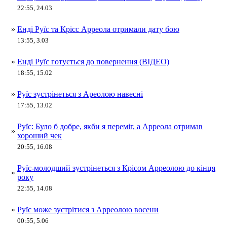
22:55, 24.03
»
Енді Руїс та Крісс Арреола отримали дату бою
13:55, 3.03
»
Енді Руїс готується до повернення (ВІДЕО)
18:55, 15.02
»
Руїс зустрінеться з Ареолою навесні
17:55, 13.02
Руїс: Було б добре, якби я переміг, а Арреола отримав
»
хороший чек
20:55, 16.08
Руїс-молодший зустрінеться з Крісом Арреолою до кінця
»
року
22:55, 14.08
»
Руїс може зустрітися з Арреолою восени
00:55, 5.06