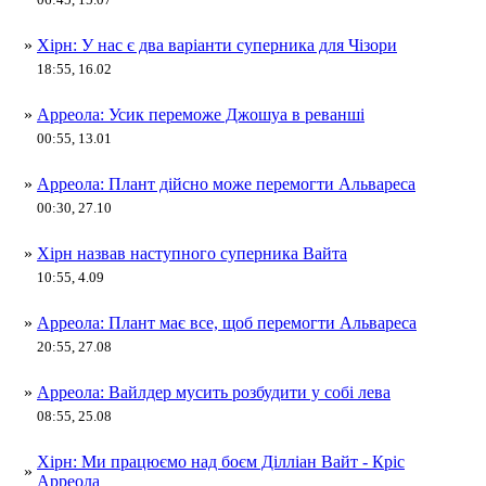
»
Хірн: У нас є два варіанти суперника для Чізори
18:55, 16.02
»
Арреола: Усик переможе Джошуа в реванші
00:55, 13.01
»
Арреола: Плант дійсно може перемогти Альвареса
00:30, 27.10
»
Хірн назвав наступного суперника Вайта
10:55, 4.09
»
Арреола: Плант має все, щоб перемогти Альвареса
20:55, 27.08
»
Арреола: Вайлдер мусить розбудити у собі лева
08:55, 25.08
Хірн: Ми працюємо над боєм Ділліан Вайт - Кріс
»
Арреола