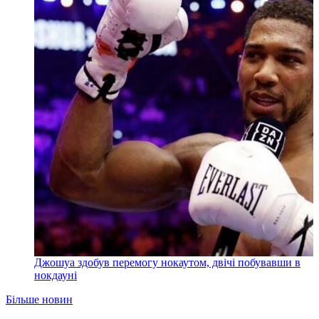
Джошуа здобув перемогу нокаутом, двічі побувавши в
нокдауні
Більше новин