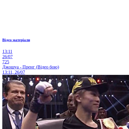
Відео матеріали
13:11
26/07
725
Джошуа - Пренг (Відео бою)
13:11, 26/07