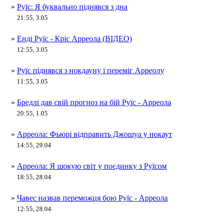
»
Руїс: Я буквально піднявся з дна
21:55, 3.05
»
Енді Руїс - Кріс Арреола (ВІДЕО)
12:55, 3.05
»
Руїс піднявся з нокдауну і переміг Арреолу
11:55, 3.05
»
Бредлі дав свій прогноз на бій Руїс - Арреола
20:55, 1.05
»
Арреола: Фьюрі відправить Джошуа у нокаут
14:55, 29.04
»
Арреола: Я шокую світ у поєдинку з Руїсом
18:55, 28.04
»
Чавес назвав переможця бою Руїс - Арреола
12:55, 28.04