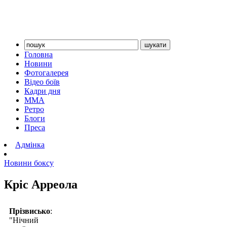
Головна
Новини
Фотогалерея
Відео боїв
Кадри дня
ММА
Ретро
Блоги
Преса
Адмінка
Новини боксу
Кріс Арреола
Прізвисько
:
"Нічний