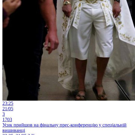
23:25
21/05
3
1703
Усик прийшов на фінальну прес-конференцію у спеціальній
вишиванці