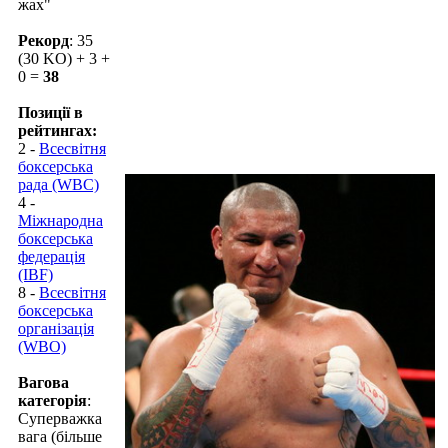
жах"
Рекорд
: 35
(30 KO) + 3 +
0 =
38
Позиції в
рейтингах:
2 -
Всесвітня
боксерська
рада (WBC)
4 -
Міжнародна
боксерська
федерація
(IBF)
8 -
Всесвітня
боксерська
організація
(WBO)
Вагова
категорія
:
Суперважка
вага (більше