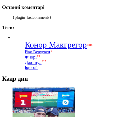
Останні коментарі
{plugin_lastcomments}
Теги:
Конор Макгрегор
2016
1
Ріко Верхувен
Ф’юрі
92
Джошуа
227
1
Igrosoft
Кадр дня