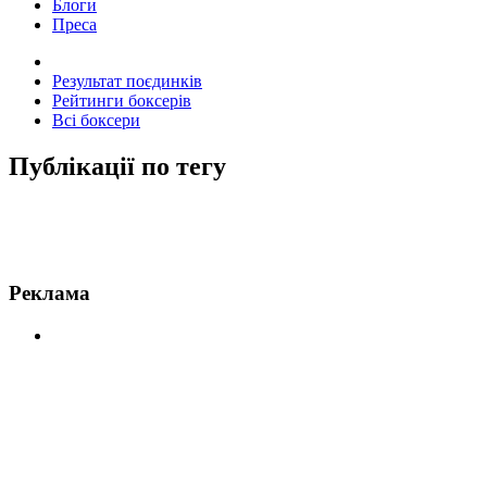
Блоги
Преса
Результат поєдинків
Рейтинги боксерів
Всі боксери
Публікації по тегу
Новини по Ковінгтон
Реклама