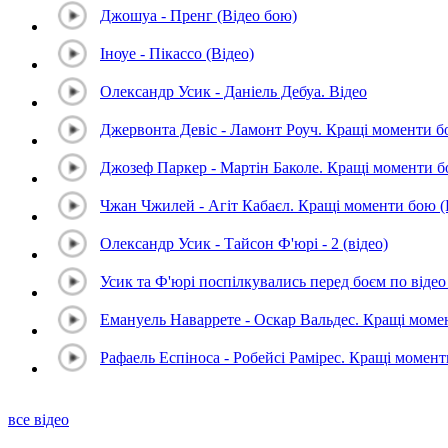
Джошуа - Пренг (Відео бою)
Іноуе - Пікассо (Відео)
Олександр Усик - Даніель Дебуа. Відео
Джервонта Девіс - Ламонт Роуч. Кращі моменти 
Джозеф Паркер - Мартін Баколе. Кращі моменти 
Чжан Чжилей - Агіт Кабаєл. Кращі моменти бою 
Олександр Усик - Тайсон Ф'юрі - 2 (відео)
Усик та Ф'юрі поспілкувались перед боєм по відео 
Емануель Наваррете - Оскар Вальдес. Кращі мом
Рафаель Еспіноса - Робейсі Рамірес. Кращі момен
все відео