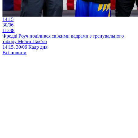
14:15
30/06
11338
Фредді Роуч поділився свіжими кадрами з тренувального
табору Менні Пак’яо
14:15, 30/06
Кадр дня
Всі новини