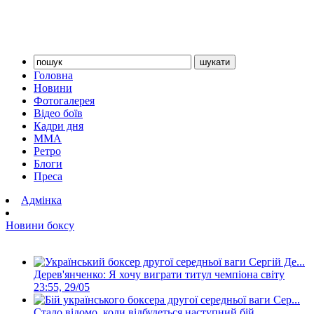
Головна
Новини
Фотогалерея
Відео боїв
Кадри дня
ММА
Ретро
Блоги
Преса
Адмінка
Новини боксу
Дерев'янченко: Я хочу виграти титул чемпіона світу
23:55, 29/05
Стало відомо, коли відбудеться наступний бій