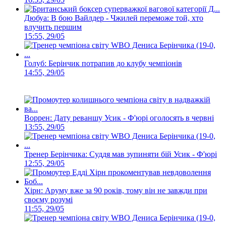
Дюбуа: В бою Вайлдер - Чжилей переможе той, хто
влучить першим
15:55, 29/05
Голуб: Берінчик потрапив до клубу чемпіонів
14:55, 29/05
Воррен: Дату реваншу Усик - Ф'юрі оголосять в червні
13:55, 29/05
Тренер Берінчика: Суддя мав зупиняти бій Усик - Ф'юрі
12:55, 29/05
Хірн: Аруму вже за 90 років, тому він не завжди при
своєму розумі
11:55, 29/05