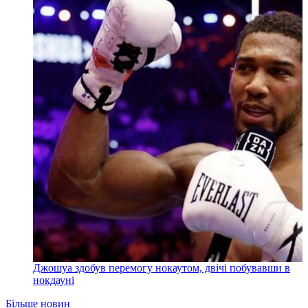
Джошуа здобув перемогу нокаутом, двічі побувавши в
нокдауні
Більше новин