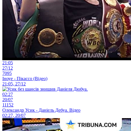
21:05
27/12
7095
Іноуе - Пікассо (Відео)
21:05, 27/12
02:27
20/07
11152
Олександр Усик - Даніель Дебуа. Відео
02:27, 20/07