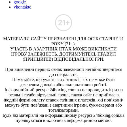
google
vkontakte
МАТЕРІАЛИ САЙТУ ПРИЗНАЧЕНІ ДЛЯ ОСІБ СТАРШЕ 21
РОКУ (21+).
УЧАСТЬ В АЗАРТНИХ ІГРАХ МОЖЕ ВИКЛИКАТИ
ІГРОВУ ЗАЛЕЖНІСТЬ. ДОТРИМУЙТЕСЬ ПРАВИЛ
(ПРИНЦИПІВ) ВІДПОВІДАЛЬНОЇ ГРИ.
При виявленні перших ознак залежності негайно зверніться
до спеціаліста.
Пам'ятайте, що участь в азартних іграх не може бути
джерелом доходів або альтернативою роботі.
Інформаційний ресурс 24boxing.com.ua не проводить ігри на
реальні та/або віртуальні гроші, також сайт не приймає в
жодній формі оплату ставок та/інших платежів, які пов’язані/
можуть бути пов’язані з азартними іграми, букмекерами або
тоталізаторами.
Будь-які матеріали на інформаційному ресурсі 24boxing.com.ua
публікуються виключно з інформаційною метою.