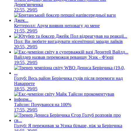
Дерев'янченка
22:55, 29/05
Кеттеролл: Арум виявив неповагу до мене
21:55, 29/05
Пол: Ви любите вигадувати нісенітниці заради лайків
20:55, 29/05
Вайлдер назвав переможця реваншу Усик - Ф'юрі
19:55, 29/05
Голуб: Весь район Берінчика гудів після перемоги над
Наваррете
18:55, 29/05
Тайсон: Почуваюся на 100%
17:55, 29/05
Голуб: Я переживав за Усика більше, ніж за Берінчика
16:55, 29/05