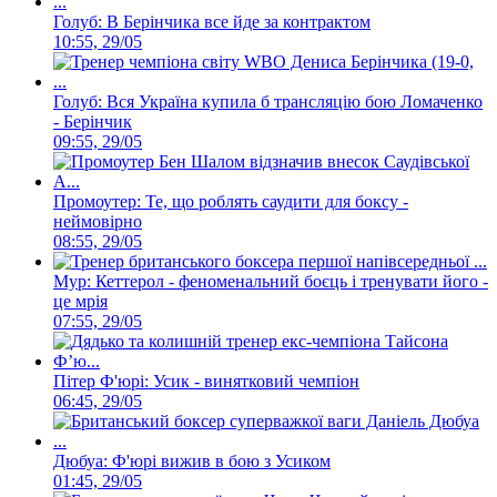
Голуб: В Берінчика все йде за контрактом
10:55, 29/05
Голуб: Вся Україна купила б трансляцію бою Ломаченко
- Берінчик
09:55, 29/05
Промоутер: Те, що роблять саудити для боксу -
неймовірно
08:55, 29/05
Мур: Кеттерол - феноменальний боєць і тренувати його -
це мрія
07:55, 29/05
Пітер Ф'юрі: Усик - винятковий чемпіон
06:45, 29/05
Дюбуа: Ф'юрі вижив в бою з Усиком
01:45, 29/05