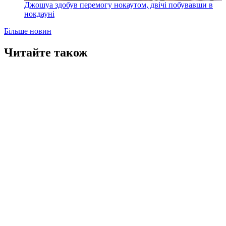
Джошуа здобув перемогу нокаутом, двічі побувавши в
нокдауні
Більше новин
Читайте також