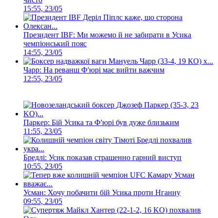
15:55, 23/05
Президент IBF: Ми можемо й не забирати в Усика
чемпіонський пояс
14:55, 23/05
Чарр: На реванш Ф'юрі має вийти важчим
12:55, 23/05
Паркер: Бій Усика та Ф'юрі був дуже близьким
11:55, 23/05
Бредлі: Усик показав страшенно гарний виступ
10:55, 23/05
Усман: Хочу побачити бій Усика проти Нганну
09:55, 23/05