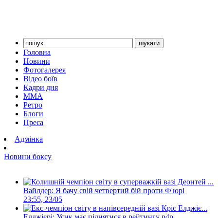
Головна
Новини
Фотогалерея
Відео боїв
Кадри дня
ММА
Ретро
Блоги
Преса
Адмінка
Новини боксу
Вайлдер: Я бачу свій четвертий бій проти Ф'юрі
23:55, 23/05
Елджієрі: Усик має піднятися в рейтингу р4р