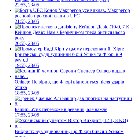
22:55, 23/05
Макгрегор
розповів про свої плани в UFC
21:55, 23/05
Кейшон Девіс: Нам з Берінчиком треба битися цього
року
20:55, 23/05
Хірн:
Британські судді зупинили б бій Усика та Ф'юрі в 9
раунді
19:55, 23/05
Олівер: Не вірив, що Ф'юрі відновиться після ударів
Усика
18:55, 23/05
Башир: Усик переможе в реванші, але важче
17:55, 23/05
Вихрист: Був здивований, що Ф'юрі бився з Усиком
чисто