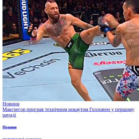
Новини
Макгрегор програв технічним нокаутом Голловею у першому
раунді
Новини