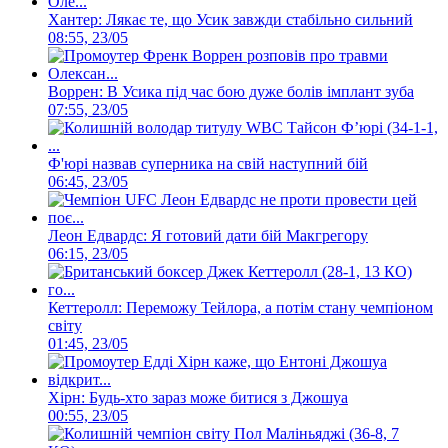
Хантер: Лякає те, що Усик завжди стабільно сильний
08:55, 23/05
Воррен: В Усика під час бою дуже болів імплант зуба
07:55, 23/05
Ф'юрі назвав суперника на свій наступний бій
06:45, 23/05
Леон Едвардс: Я готовий дати бій Макгрегору
06:15, 23/05
Кеттеролл: Переможу Тейлора, а потім стану чемпіоном
світу
01:45, 23/05
Хірн: Будь-хто зараз може битися з Джошуа
00:55, 23/05