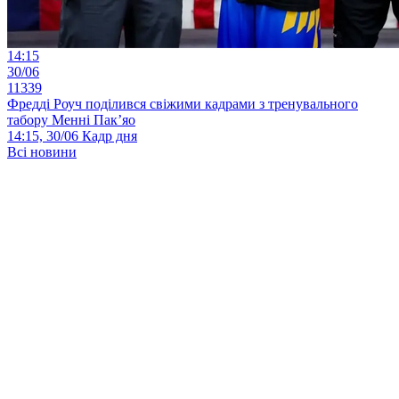
14:15
30/06
11339
Фредді Роуч поділився свіжими кадрами з тренувального
табору Менні Пак’яо
14:15, 30/06
Кадр дня
Всі новини