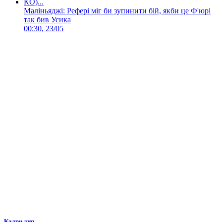
Маліньяджі: Рефері міг би зупинити бій, якби це Ф'юрі
так бив Усика
00:30, 23/05
Кадри дня