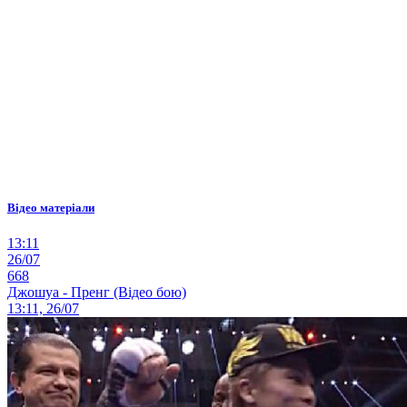
Відео матеріали
13:11
26/07
668
Джошуа - Пренг (Відео бою)
13:11, 26/07