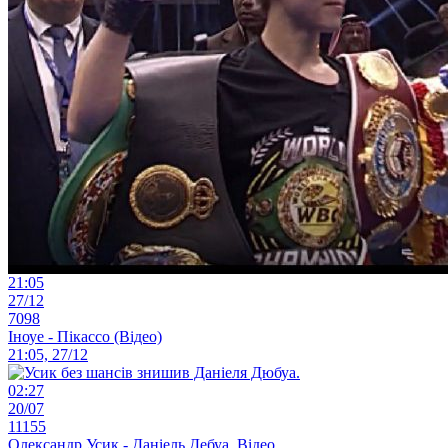
21:05
27/12
7098
Іноуе - Пікассо (Відео)
21:05, 27/12
02:27
20/07
11155
Олександр Усик - Даніель Дебуа. Відео