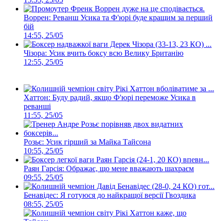
Воррен: Реванш Усика та Ф'юрі буде кращим за перший
бій
14:55, 25/05
Чізора: Усик вчить боксу всю Велику Британію
12:55, 25/05
Хаттон: Буду радий, якщо Ф'юрі переможе Усика в
реванші
11:55, 25/05
Розьє: Усик гірший за Майка Тайсона
10:55, 25/05
Раян Гарсія: Ображає, що мене вважають шахраєм
09:55, 25/05
Бенавідес: Я готуюся до найкращої версії Гвоздика
08:55, 25/05