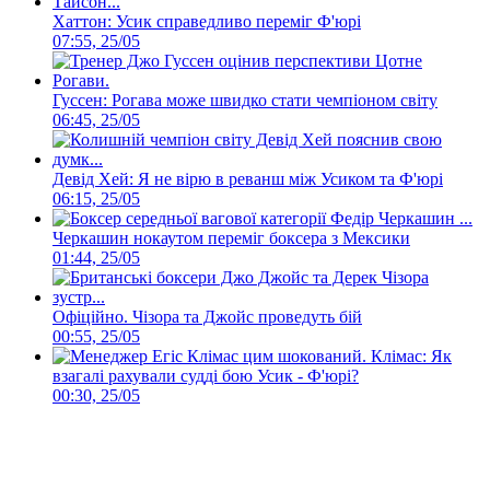
Хаттон: Усик справедливо переміг Ф'юрі
07:55, 25/05
Гуссен: Рогава може швидко стати чемпіоном світу
06:45, 25/05
Девід Хей: Я не вірю в реванш між Усиком та Ф'юрі
06:15, 25/05
Черкашин нокаутом переміг боксера з Мексики
01:44, 25/05
Офіційно. Чізора та Джойс проведуть бій
00:55, 25/05
Клімас: Як
взагалі рахували судді бою Усик - Ф'юрі?
00:30, 25/05