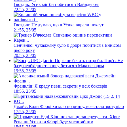
Гвоздик: Усик міг би побитися з Вайлдером
22:55, 25/05
Гвоздик: Не думаю, що в Усика вкрали нокаут
21:55, 25/05
Сенченко: Чухаджяну було б добре побитися з Еннісом
цього року
20:55, 25/05
Пор'є: Не
бачу необхідності знову битися з Макгрегором
19:55, 25/05
Франклін: Я краду певні секрети у всіх боксерів
18:55, 25/05
Джойс: Коли Ф'юрі хитало по рингу, все стало зрозуміло
17:55, 25/05
Хірн:
Реванш Усика та Ф'юрі буде масштабним
15:55, 25/05