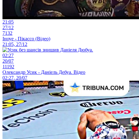
21:05
27/12
7132
Іноуе - Пікассо (Відео)
21:05, 27/12
02:27
20/07
11192
Олександр Усик - Даніель Дебуа. Відео
02:27, 20/07