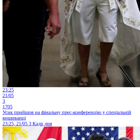
23:25
21/05
3
1705
Усик прийшов на фінальну прес-конференцію у спеціальній
вишиванці
23:25, 21/05
3
Кадр дня