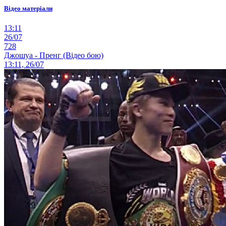
Відео матеріали
13:11
26/07
728
Джошуа - Пренг (Відео бою)
13:11, 26/07