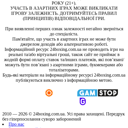
РОКУ (21+).
УЧАСТЬ В АЗАРТНИХ ІГРАХ МОЖЕ ВИКЛИКАТИ
ІГРОВУ ЗАЛЕЖНІСТЬ. ДОТРИМУЙТЕСЬ ПРАВИЛ
(ПРИНЦИПІВ) ВІДПОВІДАЛЬНОЇ ГРИ.
При виявленні перших ознак залежності негайно зверніться
до спеціаліста.
Пам'ятайте, що участь в азартних іграх не може бути
джерелом доходів або альтернативою роботі.
Інформаційний ресурс 24boxing.com.ua не проводить ігри на
реальні та/або віртуальні гроші, також сайт не приймає в
жодній формі оплату ставок та/інших платежів, які пов’язані/
можуть бути пов’язані з азартними іграми, букмекерами або
тоталізаторами.
Будь-які матеріали на інформаційному ресурсі 24boxing.com.ua
публікуються виключно з інформаційною метою.
2010 — 2026 ©
24boxing.com.ua.
Усi права захищенi. Передрук
без гіперпосилання суворо заборонений
Про нас