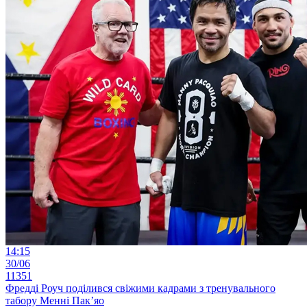
14:15
30/06
11351
Фредді Роуч поділився свіжими кадрами з тренувального
табору Менні Пак’яо