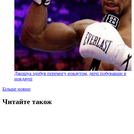
Джошуа здобув перемогу нокаутом, двічі побувавши в
нокдауні
Більше новин
Читайте також