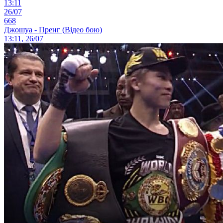
13:11
26/07
668
Джошуа - Пренг (Відео бою)
13:11, 26/07