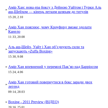
Амір Хан: нова ера боксу з Дейною Уайтом і Турки Аль
»
аш-Шейхом — кінець легким шляхам до титулів
15:20, 2.10
Амір Хан пояснює, чому Кроуфорд зможе здолати
»
Канело
11:33, 20.08
Аль аш-Шейх, Уайт і Хан об’єднують сили та
»
запускають «Zuffa Boxing»
15:30, 9.08
»
Амір Хан впевнений у перемозі Пак’яо над Барріосом
15:24, 4.06
Амір Хан готовий повернутися в бокс заради двох
»
легенд
09:14, 28.03
»
Boxing - 2011 Preview (ВІДЕО)
20:16, 25.01