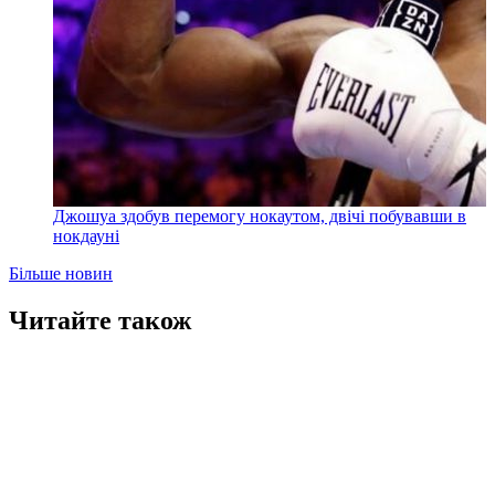
Джошуа здобув перемогу нокаутом, двічі побувавши в
нокдауні
Більше новин
Читайте також