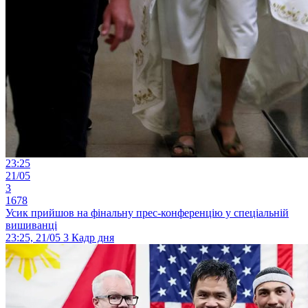
23:25
21/05
3
1678
Усик прийшов на фінальну прес-конференцію у спеціальній
вишиванці
23:25, 21/05
3
Кадр дня