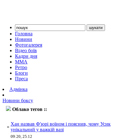
Головна
Новини
Фотогалерея
Відео боїв
Кадри дня
ММА
Ретро
Блоги
Преса
Адмінка
Новини боксу
Облако тегов ::
хан
Хан назвав Ф'юрі воїном і пояснив, чому Усик
»
унікальний у важкій вазі
09:20, 25.12