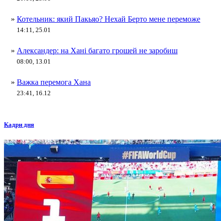
»
Котельник: який Пакьяо? Нехай Берто мене переможе
14:11, 25.01
»
Александер: на Хані багато грошей не заробиш
08:00, 13.01
»
Важка перемога Хана
23:41, 16.12
Кадри дня