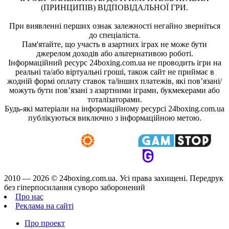
(ПРИНЦИПІВ) ВІДПОВІДАЛЬНОЇ ГРИ.
При виявленні перших ознак залежності негайно зверніться
до спеціаліста.
Пам'ятайте, що участь в азартних іграх не може бути
джерелом доходів або альтернативою роботі.
Інформаційний ресурс 24boxing.com.ua не проводить ігри на
реальні та/або віртуальні гроші, також сайт не приймає в
жодній формі оплату ставок та/інших платежів, які пов’язані/
можуть бути пов’язані з азартними іграми, букмекерами або
тоталізаторами.
Будь-які матеріали на інформаційному ресурсі 24boxing.com.ua
публікуються виключно з інформаційною метою.
2010 — 2026 ©
24boxing.com.ua.
Усi права захищенi. Передрук
без гіперпосилання суворо заборонений
Про нас
Реклама на сайті
Про проект