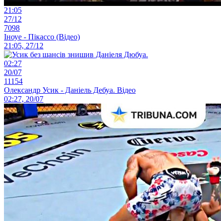
21:05
27/12
7098
Іноуе - Пікассо (Відео)
21:05, 27/12
02:27
20/07
11154
Олександр Усик - Даніель Дебуа. Відео
02:27, 20/07