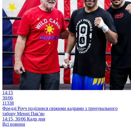
14:15
30/06
11338
Фредді Роуч поділився свіжими кадрами з тренувального
табору Менні Пак’яо
14:15, 30/06
Кадр дня
Всі новини