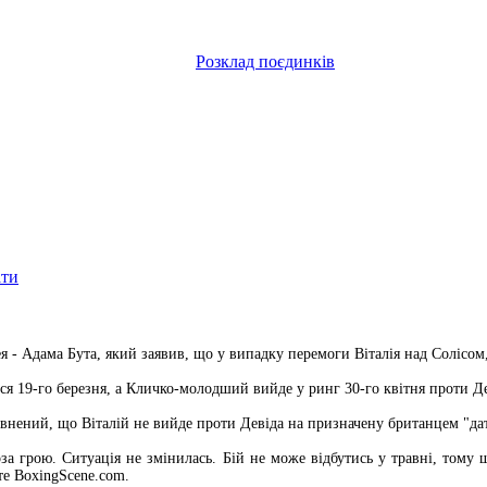
Розклад поєдинків
ати
ея - Адама Бута, який заявив, що у випадку перемоги Віталія над Солісо
я 19-го березня, а Кличко-молодший вийде у ринг 30-го квітня проти Де
евнений, що Віталій не вийде проти Девіда на призначену британцем "да
за грою. Ситуація не змінилась. Бій не може відбутись у травні, тому 
те BoxingScene.com.