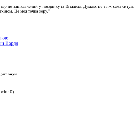
, що не зацікавлений у поєдинку із Віталієм. Думаю, це та ж сама ситуац
ткіном. Це моя точка зору."
агою
 чи Вордл
роголосуй:
сів: 0)