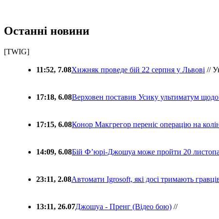
Останні новини
[TWIG]
11:52, 7.08
Хижняк проведе бій 22 серпня у Львові
// У
17:18, 6.08
Верховен поставив Усику ультиматум щодо
17:15, 6.08
Конор Макгрегор переніс операцію на колін
14:09, 6.08
Бій Ф’юрі-Джошуа може пройти 20 листоп
23:11, 2.08
Автомати Igrosoft, які досі тримають гравц
13:11, 26.07
Джошуа - Пренг (Відео бою)
//