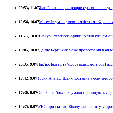
20:53, 11.07
Жан Беленюк розтрощив суперника в суп
12:54, 10.07
Мозес Ітаума відмовився битися з Френко
11:26, 10.07
Шакур Стівенсон офіційно став бійцем Zuf
10:05, 10.07
Денис Беринчик може провести бій в анде
20:35, 9.07
Пакʼяо, Бріггс та Чісора відвідають бій Гас
18:42, 9.07
Турки Аль аш-Шейх поставив умову для бо
17:30, 9.07
Ставки на бокс: які умови пропонують укра
14:35, 9.07
WBO призначила Біволу захист титулу про