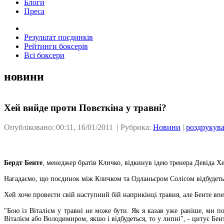
Блоги
Преса
Результат поєдинків
Рейтинги боксерів
Всі боксери
новини
Хей вийде проти Повєткіна у травні?
Опубліковано: 00:11, 16/01/2011 | Рубрика:
Новини
|
роздрукув
Бердт Бенте
, менеджер братів Кличко, відкинув ідею тренера Девіда Х
Нагадаємо, що поєдинок між Кличком та Одланьєром Солісом відбудетьс
Хей хоче провести свій наступний бій наприкінці травня, але Бенте вп
"Бою із Віталієм у травні не може бути. Як я казав уже раніше, ми по
Віталієм або Володимиром, якшо і відбудеться, то у липні", - цитує Бен