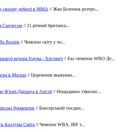
 у своєму дебюті в ММА
// Жан Беленюк розтро...
м Санчесом
// 21-річний британсь...
fa Boxing
// Чемпіон світу у чо...
ркарді вечора Ітаума - Хргович
// Екс-чемпіон WBO Де...
сієва в Москві
// Церемонія зважуван...
ю Ф'юрі-Джошуа в Англії
// Нещодавно з'явилис...
їнські букмекери
// Боксерський поєдин...
ти Каллума Сміта
// Чемпіон WBA, IBF т...