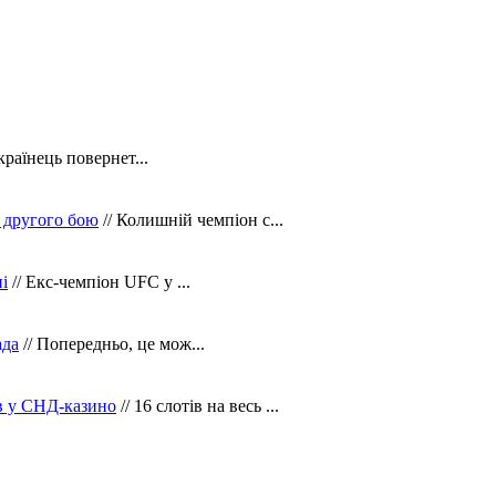
країнець повернет...
 другого бою
// Колишній чемпіон с...
і
// Екс-чемпіон UFC у ...
ада
// Попередньо, це мож...
ів у СНД-казино
// 16 слотів на весь ...