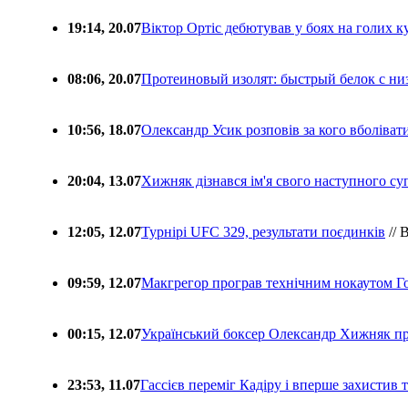
19:14, 20.07
Віктор Ортіс дебютував у боях на голих 
08:06, 20.07
Протеиновый изолят: быстрый белок с ни
10:56, 18.07
Олександр Усик розповів за кого вболіва
20:04, 13.07
Хижняк дізнався ім'я свого наступного с
12:05, 12.07
Турнірі UFC 329, результати поєдинків
// 
09:59, 12.07
Макгрегор програв технічним нокаутом Г
00:15, 12.07
Український боксер Олександр Хижняк пр
23:53, 11.07
Гассієв переміг Кадіру і вперше захистив