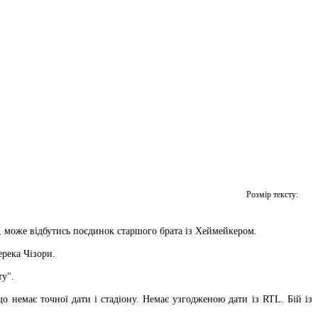
Розмір тексту:
м, може відбутись поєдинок старшого брата із Хеймейкером.
река Чізори.
ту".
що немає точної дати і стадіону. Немає узгодженою дати із RTL. Бій із