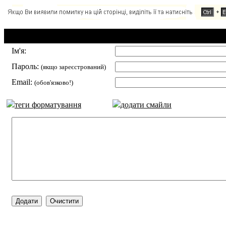
Додавання коментаря:
Ім'я:
Пароль:
(якщо зареєстрований)
Email:
(обов'язково!)
теги форматування
додати смайли