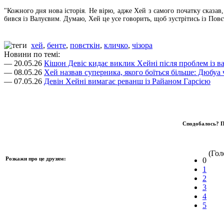
"Кожного дня нова історія. Не вірю, адже Хей з самого початку сказав
бився із Валуєвим. Думаю, Хей це усе говорить, щоб зустрітись із Повє
хей
,
бенте
,
повєткін
,
кличко
,
чізора
Новини по темі:
— 20.05.26
Кішон Девіс кидає виклик Хейні після проблем із в
— 08.05.26
Хей назвав суперника, якого боїться більше: Дюбуа
— 07.05.26
Девін Хейні вимагає реванш із Райаном Гарсією
Сподобалось? П
(Голо
Розкажи про це друзям:
0
1
2
3
4
5