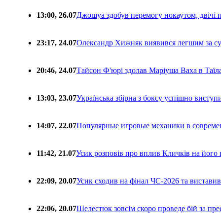
13:00, 26.07
Джошуа здобув перемогу нокаутом, двічі 
23:17, 24.07
Олександр Хижняк виявився легшим за с
20:46, 24.07
Тайсон Ф'юрі здолав Маріуша Ваха в Таїл
13:03, 23.07
Українська збірна з боксу успішно виступ
14:07, 22.07
Популярные игровые механики в совреме
11:42, 21.07
Усик розповів про вплив Кличків на його 
22:09, 20.07
Усик сходив на фінал ЧС-2026 та вистави
22:06, 20.07
Шелестюк зовсім скоро проведе бій за п