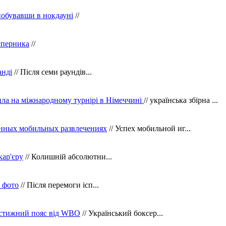
побувавши в нокдауні
//
уперника
//
анді
// Після семи раундів...
ила на міжнародному турнірі в Німеччині
// українська збірна ...
нных мобильных развлечениях
// Успех мобильной иг...
кар'єру
// Колишній абсолютни...
в фото
// Після перемоги ісп...
рестижний пояс від WBO
// Український боксер...