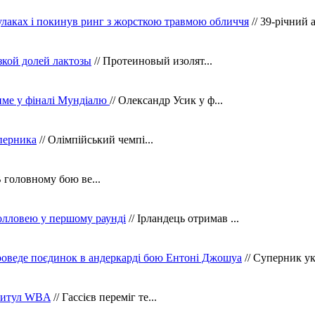
кулаках і покинув ринг з жорсткою травмою обличчя
// 39-річний 
зкой долей лактозы
// Протеиновый изолят...
тиме у фіналі Мундіалю
// Олександр Усик у ф...
уперника
// Олімпійський чемпі...
В головному бою ве...
олловею у першому раунді
// Ірландець отримав ...
оведе поєдинок в андеркарді бою Ентоні Джошуа
// Суперник укр
 титул WBA
// Гассієв переміг те...