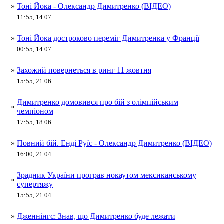
»
Тоні Йока - Олександр Димитренко (ВІДЕО)
11:55, 14.07
»
Тоні Йока достроково переміг Димитренка у Франції
00:55, 14.07
»
Захожий повернеться в ринг 11 жовтня
15:55, 21.06
Димитренко домовився про бій з олімпійським
»
чемпіоном
17:55, 18.06
»
Повний бій. Енді Руїс - Олександр Димитренко (ВІДЕО)
16:00, 21.04
Зрадник України програв нокаутом мексиканському
»
супертяжу
15:55, 21.04
»
Дженнінгс: Знав, що Димитренко буде лежати