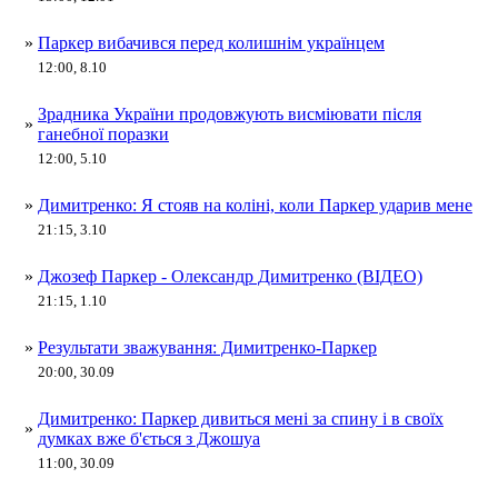
»
Паркер вибачився перед колишнім українцем
12:00, 8.10
Зрадника України продовжують висміювати після
»
ганебної поразки
12:00, 5.10
»
Димитренко: Я стояв на коліні, коли Паркер ударив мене
21:15, 3.10
»
Джозеф Паркер - Олександр Димитренко (ВІДЕО)
21:15, 1.10
»
Результати зважування: Димитренко-Паркер
20:00, 30.09
Димитренко: Паркер дивиться мені за спину і в своїх
»
думках вже б'ється з Джошуа
11:00, 30.09