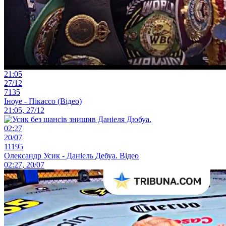
21:05
27/12
7135
Іноуе - Пікассо (Відео)
21:05, 27/12
02:27
20/07
11195
Олександр Усик - Даніель Дебуа. Відео
02:27, 20/07