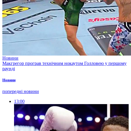
Новини
Макгрегор програв технічним нокаутом Голловею у першому
раунді
Новини
попередні новини
13:00