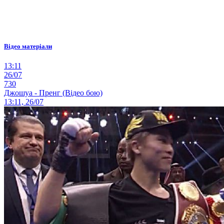
Відео матеріали
13:11
26/07
730
Джошуа - Пренг (Відео бою)
13:11, 26/07