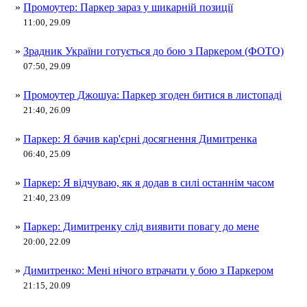
»
Промоутер: Паркер зараз у шикарній позиції
11:00, 29.09
»
Зрадник України готується до бою з Паркером (ФОТО)
07:50, 29.09
»
Промоутер Джошуа: Паркер згоден битися в листопаді
21:40, 26.09
»
Паркер: Я бачив кар'єрні досягнення Димитренка
06:40, 25.09
»
Паркер: Я відчуваю, як я додав в силі останнім часом
21:40, 23.09
»
Паркер: Димитренку слід виявити повагу до мене
20:00, 22.09
»
Димитренко: Мені нічого втрачати у бою з Паркером
21:15, 20.09