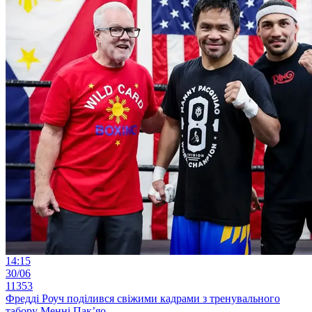
14:15
30/06
11353
Фредді Роуч поділився свіжими кадрами з тренувального
табору Менні Пак’яо