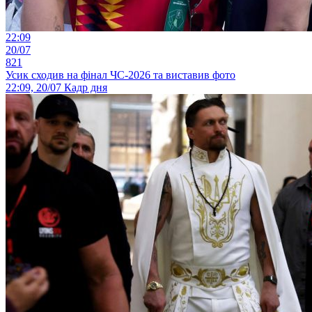
22:09
20/07
821
Усик сходив на фінал ЧС-2026 та виставив фото
22:09, 20/07
Кадр дня