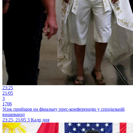
23:25
21/05
3
1706
Усик прийшов на фінальну прес-конференцію у спеціальній
вишиванці
23:25, 21/05
3
Кадр дня