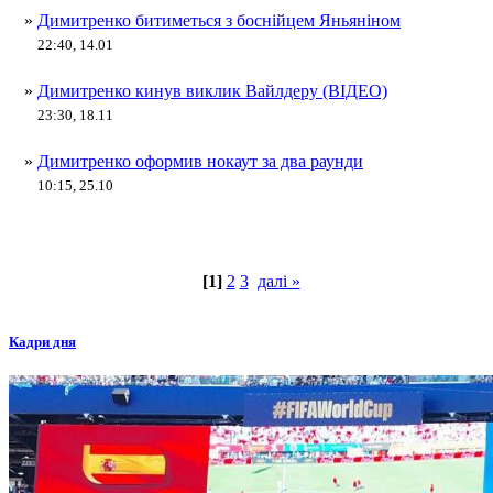
»
Димитренко битиметься з боснійцем Яньяніном
22:40, 14.01
»
Димитренко кинув виклик Вайлдеру (ВІДЕО)
23:30, 18.11
»
Димитренко оформив нокаут за два раунди
10:15, 25.10
[1]
2
3
далі »
Кадри дня