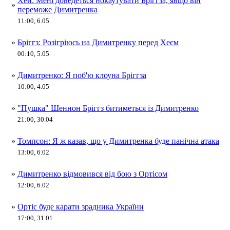
Хей: Мені доведеться нокаутувати Бріггза, явщо він
»
переможе Димитренка
11:00, 6.05
»
Бріггз: Розігріюсь на Димитренку перед Хеєм
00:10, 5.05
»
Димитренко: Я поб'ю клоуна Бріггза
10:00, 4.05
»
"Пушка" Шеннон Бріггз битиметься із Димитренко
21:00, 30.04
»
Томпсон: Я ж казав, що у Димитренка буде панічна атака
13:00, 6.02
»
Димитренко відмовився від бою з Ортісом
12:00, 6.02
»
Ортіс буде карати зрадника України
17:00, 31.01