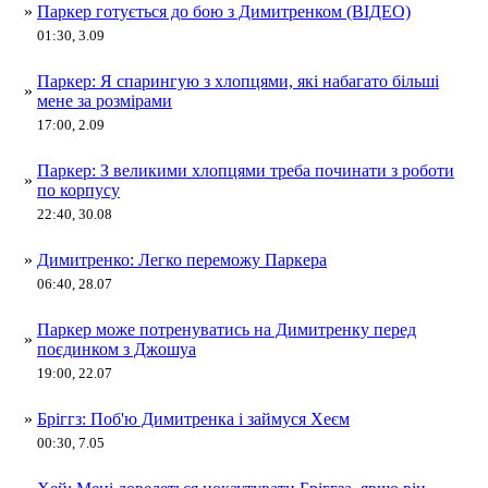
»
Паркер готується до бою з Димитренком (ВІДЕО)
01:30, 3.09
Паркер: Я спарингую з хлопцями, які набагато більші
»
мене за розмірами
17:00, 2.09
Паркер: З великими хлопцями треба починати з роботи
»
по корпусу
22:40, 30.08
»
Димитренко: Легко переможу Паркера
06:40, 28.07
Паркер може потренуватись на Димитренку перед
»
поєдинком з Джошуа
19:00, 22.07
»
Бріггз: Поб'ю Димитренка і займуся Хеєм
00:30, 7.05