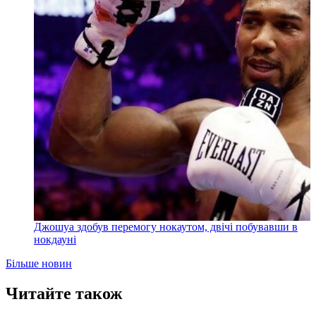
Джошуа здобув перемогу нокаутом, двічі побувавши в
нокдауні
Більше новин
Читайте також