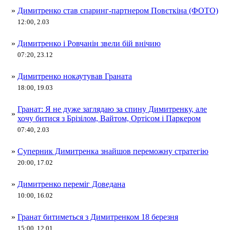
»
Димитренко став спаринг-партнером Повєткіна (ФОТО)
12:00, 2.03
»
Димитренко і Ровчанін звели бій внічию
07:20, 23.12
»
Димитренко нокаутував Граната
18:00, 19.03
Гранат: Я не дуже заглядаю за спину Димитренку, але
»
хочу битися з Брізілом, Вайтом, Ортісом і Паркером
07:40, 2.03
»
Суперник Димитренка знайшов переможну стратегію
20:00, 17.02
»
Димитренко переміг Доведана
10:00, 16.02
»
Гранат битиметься з Димитренком 18 березня
15:00, 12.01