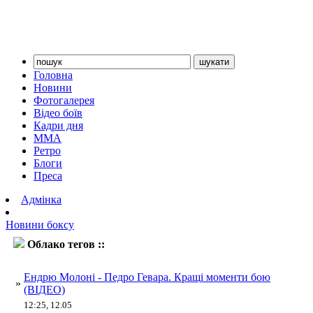
Головна
Новини
Фотогалерея
Відео боїв
Кадри дня
ММА
Ретро
Блоги
Преса
Адмінка
Новини боксу
Облако тегов ::
Ендрю Молоні
Ендрю Молоні - Педро Гевара. Кращі моменти бою
»
(ВІДЕО)
12:25, 12.05