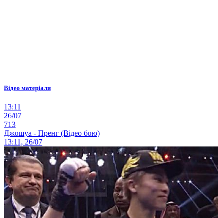
Відео матеріали
13:11
26/07
713
Джошуа - Пренг (Відео бою)
13:11, 26/07