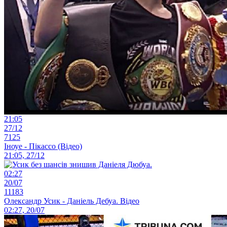
21:05
27/12
7125
Іноуе - Пікассо (Відео)
21:05, 27/12
02:27
20/07
11183
Олександр Усик - Даніель Дебуа. Відео
02:27, 20/07