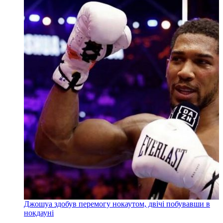
Джошуа здобув перемогу нокаутом, двічі побувавши в
нокдауні