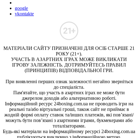
google
vkontakte
МАТЕРІАЛИ САЙТУ ПРИЗНАЧЕНІ ДЛЯ ОСІБ СТАРШЕ 21
РОКУ (21+).
УЧАСТЬ В АЗАРТНИХ ІГРАХ МОЖЕ ВИКЛИКАТИ
ІГРОВУ ЗАЛЕЖНІСТЬ. ДОТРИМУЙТЕСЬ ПРАВИЛ
(ПРИНЦИПІВ) ВІДПОВІДАЛЬНОЇ ГРИ.
При виявленні перших ознак залежності негайно зверніться
до спеціаліста.
Пам'ятайте, що участь в азартних іграх не може бути
джерелом доходів або альтернативою роботі.
Інформаційний ресурс 24boxing.com.ua не проводить ігри на
реальні та/або віртуальні гроші, також сайт не приймає в
жодній формі оплату ставок та/інших платежів, які пов’язані/
можуть бути пов’язані з азартними іграми, букмекерами або
тоталізаторами.
Будь-які матеріали на інформаційному ресурсі 24boxing.com.ua
публікуються виключно з інформаційною метою.