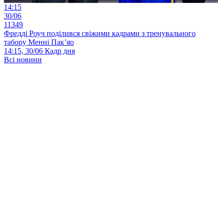
14:15
30/06
11349
Фредді Роуч поділився свіжими кадрами з тренувального
табору Менні Пак’яо
14:15, 30/06
Кадр дня
Всі новини