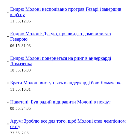
Ендрю Молоні несподівано програв Геварі і завершив
»
кар'єру
11:55, 12.05
Ендрю Молоні: Дякую, що швидко домовилися з
»
Геварою
06:15, 31.03
Ендрю Молоні повернеться на ринг в андеркарді
»
Ломаченка
18:55, 16.03
»
Брати Молоні виступлять в андеркарді бою Ломаченка
11:55, 16.01
»
Накатані: Був радий відправити Молоні в нокаут
09:55, 24.05
Арум: Зроблю все для того, щоб Молоні став чемпіоном
»
світу
22:55, 7.06