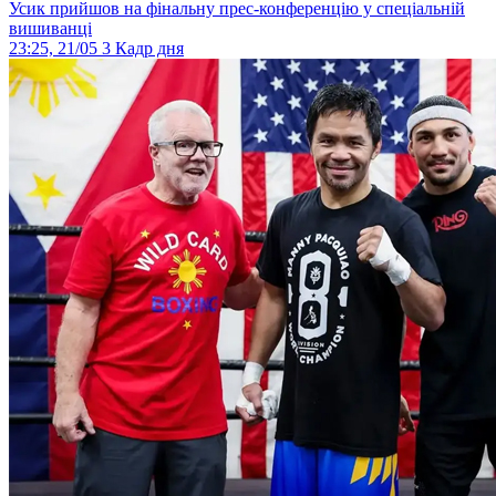
Усик прийшов на фінальну прес-конференцію у спеціальній
вишиванці
23:25, 21/05
3
Кадр дня