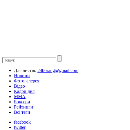
Для листів:
24boxing@gmail.com
Новини
Фотогалерея
Відео
Кадри дня
ММА
Боксери
Рейтинги
Всі теги
facebook
twitter