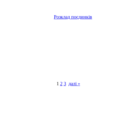
Розклад поєдинків
1
2
3
далі »