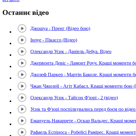
Останнє відео
Джошуа - Пренг (Відео бою)
Іноуе - Пікассо (Відео)
Олександр Усик - Даніель Дебуа. Відео
Джервонта Девіс - Ламонт Роуч. Кращі моменти 
Джозеф Паркер - Мартін Баколе. Кращі моменти 
Чжан Чжилей - Агіт Кабаєл. Кращі моменти бою 
Олександр Усик - Тайсон Ф'юрі - 2 (відео)
Усик та Ф'юрі поспілкувались перед боєм по відео 
Емануель Наваррете - Оскар Вальдес. Кращі мом
Рафаель Еспіноса - Робейсі Рамірес. Кращі момен