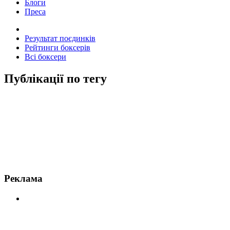
Блоги
Преса
Результат поєдинків
Рейтинги боксерів
Всі боксери
Публікації по тегу
Новини по Антоніо Тарвер
Реклама