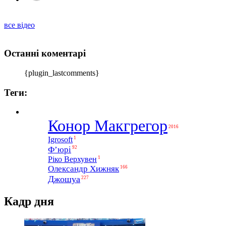
все відео
Останні коментарі
{plugin_lastcomments}
Теги:
Конор Макгрегор
2016
1
Igrosoft
Ф’юрі
92
1
Ріко Верхувен
Олександр Хижняк
166
Джошуа
227
Кадр дня