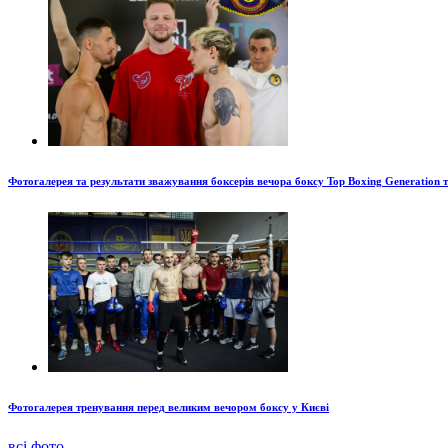
Фотогалерея та результати зважування боксерів вечора боксу Top Boxing Generation 
Фотогалерея тренування перед великим вечором боксу у Києві
всі фото