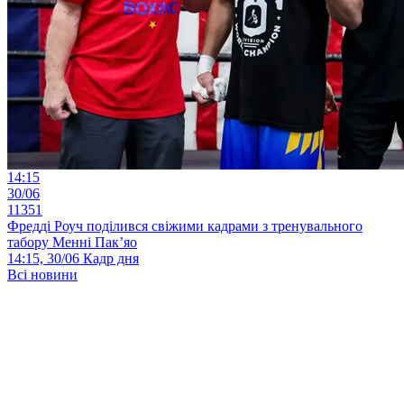
14:15
30/06
11351
Фредді Роуч поділився свіжими кадрами з тренувального
табору Менні Пак’яо
14:15, 30/06
Кадр дня
Всі новини