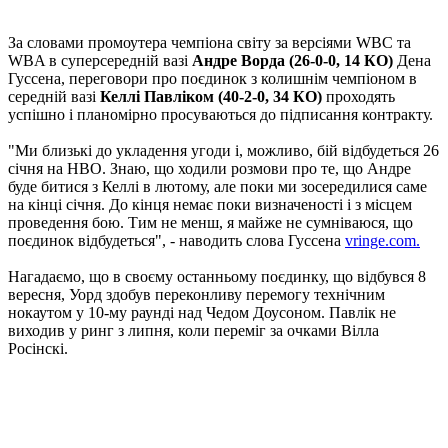
За словами промоутера чемпіона світу за версіями WBC та
WBA в суперсередній вазі
Андре Ворда (26-0-0, 14 КО)
Дена
Гуссена, переговори про поєдинок з колишнім чемпіоном в
середній вазі
Келлі Павліком (40-2-0, 34 КО)
проходять
успішно і планомірно просуваються до підписання контракту.
"Ми близькі до укладення угоди і, можливо, бій відбудеться 26
січня на НВО. Знаю, що ходили розмови про те, що Андре
буде битися з Келлі в лютому, але поки ми зосередилися саме
на кінці січня. До кінця немає поки визначеності і з місцем
проведення бою. Тим не менш, я майже не сумніваюся, що
поєдинок відбудеться", - наводить слова Гуссена
vringe.com.
Нагадаємо, що в своєму останньому поєдинку, що відбувся 8
вересня, Уорд здобув переконливу перемогу технічним
нокаутом у 10-му раунді над Чедом Доусоном. Павлік не
виходив у ринг з липня, коли переміг за очками Вілла
Росінскі.