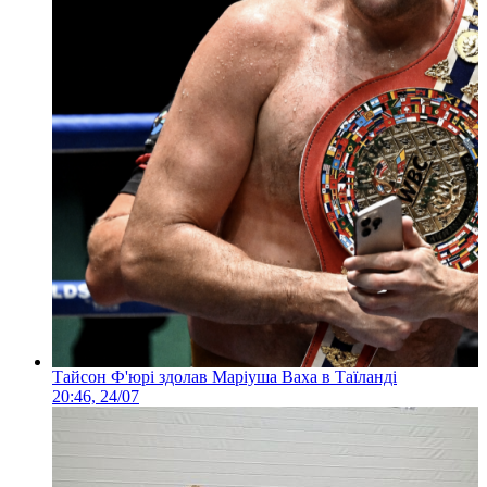
Тайсон Ф'юрі здолав Маріуша Ваха в Таїланді
20:46, 24/07