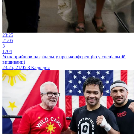
23:25
21/05
3
1704
Усик прийшов на фінальну прес-конференцію у спеціальній
вишиванці
23:25, 21/05
3
Кадр дня