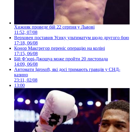
Хижняк проведе бій 22 серпня у Львові
11:52, 07/08
Верховен поставив Усику ультиматум щодо другого бою
17:18, 06/08
Конор Макгрегор переніс операцію на коліні
17:15, 06/08
Бій Ф’юрі-Джошуа може пройти 20 листопада
14:09, 06/08
Автомати Igrosoft, які досі тримають гравців у СНД-
казино
23:11, 02/08
13:00