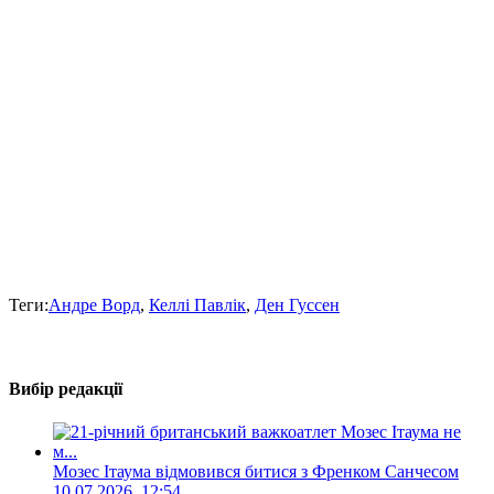
Теги:
Андре Ворд
,
Келлі Павлік
,
Ден Гуссен
Вибір редакції
Мозес Ітаума відмовився битися з Френком Санчесом
10.07.2026, 12:54