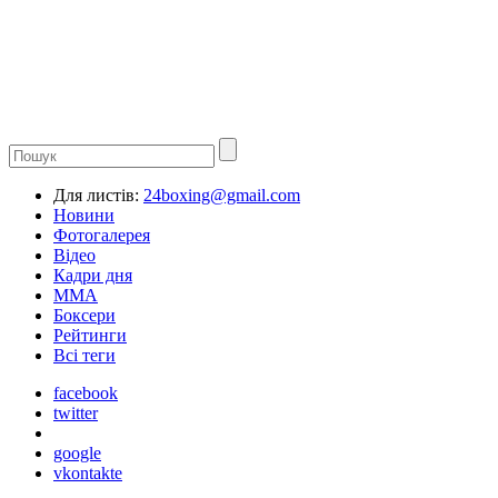
Для листів:
24boxing@gmail.com
Новини
Фотогалерея
Відео
Кадри дня
ММА
Боксери
Рейтинги
Всі теги
facebook
twitter
google
vkontakte