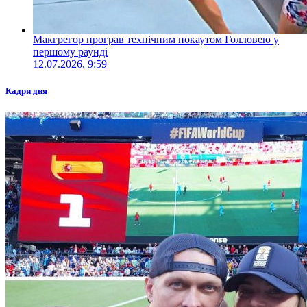
Макгрегор програв технічним нокаутом Голловею у
першому раунді
12.07.2026, 9:59
Кадри дня