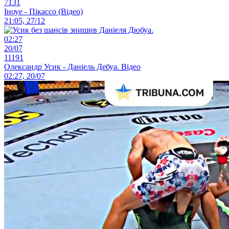
7131
Іноуе - Пікассо (Відео)
21:05, 27/12
02:27
20/07
11191
Олександр Усик - Даніель Дебуа. Відео
02:27, 20/07