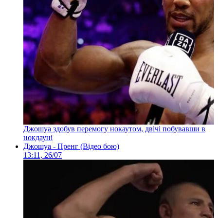
Джошуа здобув перемогу нокаутом, двічі побувавши в
нокдауні
Джошуа - Пренг (Відео бою)
13:11, 26/07