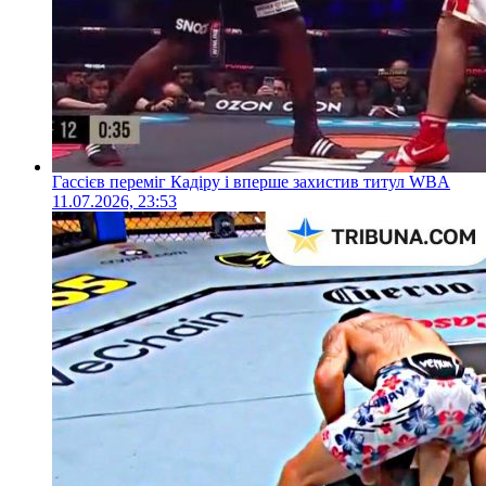
Гассієв переміг Кадіру і вперше захистив титул WBA
11.07.2026, 23:53