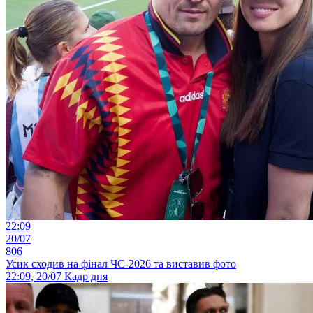
22:09
20/07
806
Усик сходив на фінал ЧС-2026 та виставив фото
22:09, 20/07
Кадр дня