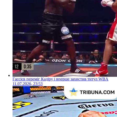
Гассієв переміг Кадіру і вперше захистив титул WBA
11.07.2026, 23:53