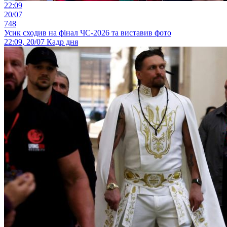
22:09
20/07
748
Усик сходив на фінал ЧС-2026 та виставив фото
22:09, 20/07
Кадр дня