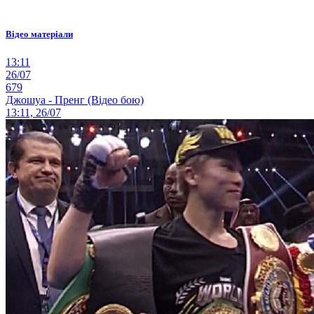
Відео матеріали
13:11
26/07
679
Джошуа - Пренг (Відео бою)
13:11, 26/07