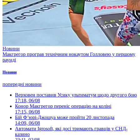
Новини
Макгрегор програв технічним нокаутом Голловею у першому
раунді
Новини
попередні новини
Верховен поставив Усику ультиматум щодо другого бою
17:18, 06/08
Конор Макгрегор переніс операцію на коліні
17:15, 06/08
Бій Ф’юрі-Джошуа може пройти 20 листопада
14:09, 06/08
Автомати Igrosoft, які досі тримають гравців у СНД-
казино
23:11, 02/08