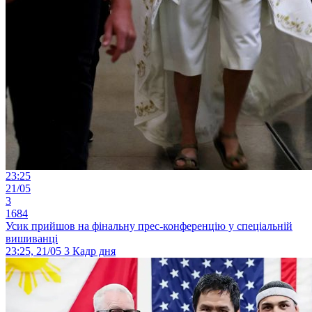
23:25
21/05
3
1684
Усик прийшов на фінальну прес-конференцію у спеціальній
вишиванці
23:25, 21/05
3
Кадр дня