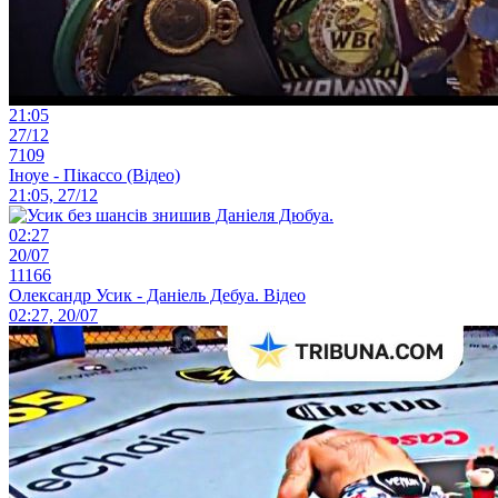
21:05
27/12
7109
Іноуе - Пікассо (Відео)
21:05, 27/12
02:27
20/07
11166
Олександр Усик - Даніель Дебуа. Відео
02:27, 20/07