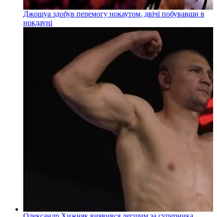
Джошуа здобув перемогу нокаутом, двічі побувавши в
нокдауні
Олександр Хижняк виявився легшим за суперника