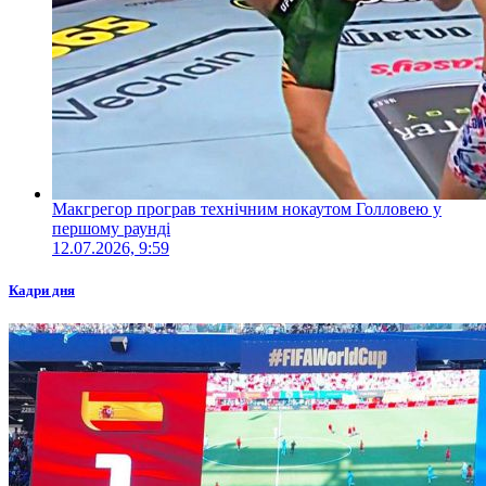
Макгрегор програв технічним нокаутом Голловею у
першому раунді
12.07.2026, 9:59
Кадри дня