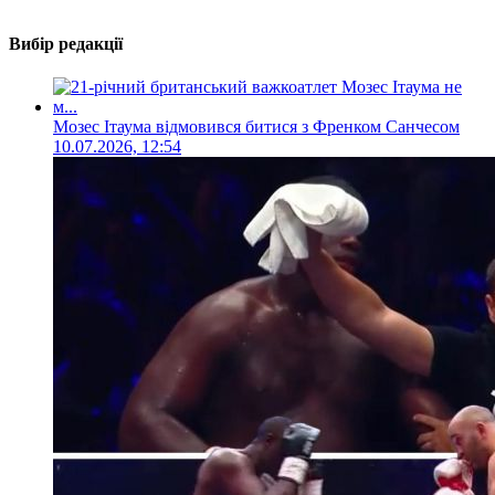
Вибір редакції
Мозес Ітаума відмовився битися з Френком Санчесом
10.07.2026, 12:54