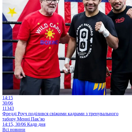
14:15
30/06
11343
Фредді Роуч поділився свіжими кадрами з тренувального
табору Менні Пак’яо
14:15, 30/06
Кадр дня
Всі новини