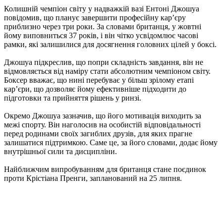
Колишній чемпіон світу у надважкій вазі Ентоні Джошуа
повідомив, що планує завершити професійну кар’єру
приблизно через три роки. За словами британця, у жовтні
йому виповниться 37 років, і він чітко усвідомлює часові
рамки, які залишилися для досягнення головних цілей у боксі.
Джошуа підкреслив, що попри складність завдання, він не
відмовляється від наміру стати абсолютним чемпіоном світу.
Боксер вважає, що нині перебуває у більш зрілому етапі
кар’єри, що дозволяє йому ефективніше підходити до
підготовки та прийняття рішень у ринзі.
Окремо Джошуа зазначив, що його мотивація виходить за
межі спорту. Він наголосив на особистій відповідальності
перед родинами своїх загиблих друзів, для яких прагне
залишатися підтримкою. Саме це, за його словами, додає йому
внутрішньої сили та дисципліни.
Найближчим випробуванням для британця стане поєдинок
проти Крістіана Пренги, запланований на 25 липня.