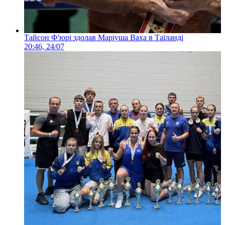
Тайсон Ф'юрі здолав Маріуша Ваха в Таїланді
20:46, 24/07