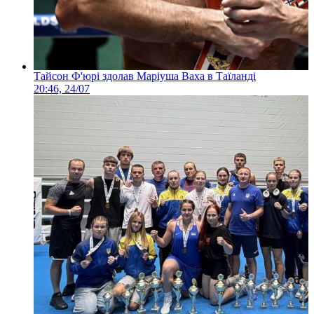
Тайсон Ф'юрі здолав Маріуша Ваха в Таїланді
20:46, 24/07