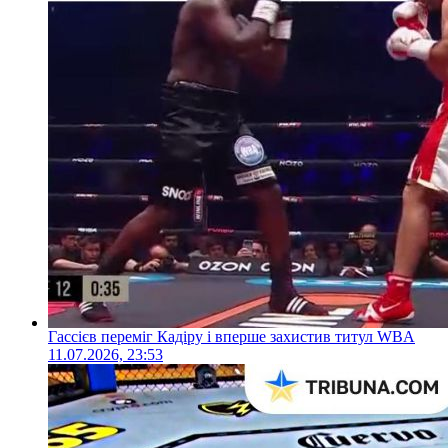
Гассієв переміг Кадіру і вперше захистив титул WBA
11.07.2026, 23:53