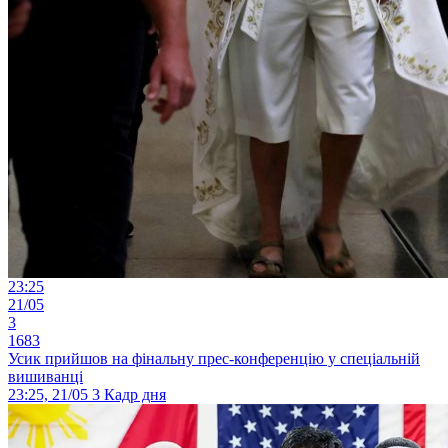
23:25
21/05
3
1683
Усик прийшов на фінальну прес-конференцію у спеціальній
вишиванці
23:25, 21/05
3
Кадр дня