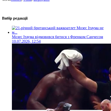
Вибір редакції
Мозес Ітаума відмовився битися з Френком Санчесом
10.07.2026, 12:54