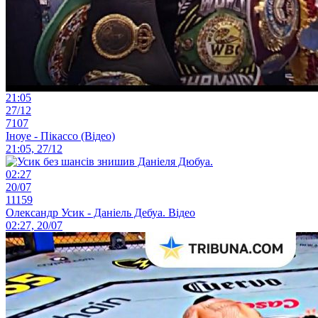
21:05
27/12
7107
Іноуе - Пікассо (Відео)
21:05, 27/12
02:27
20/07
11159
Олександр Усик - Даніель Дебуа. Відео
02:27, 20/07