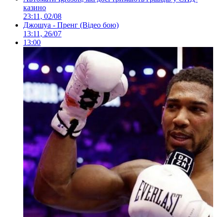
казино
23:11, 02/08
Джошуа - Пренг (Відео бою)
13:11, 26/07
13:00