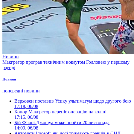
Новини
Макгрегор програв технічним нокаутом Голловею у першому
раунді
Новини
попередні новини
Верховен поставив Усику ультиматум щодо другого бою
17:18, 06/08
Конор Макгрегор переніс операцію на коліні
17:15, 06/08
Бій Ф’юрі-Джошуа може пройти 20 листопада
14:09, 06/08
Автомати Igrosoft, які досі тримають гравців у СНД-