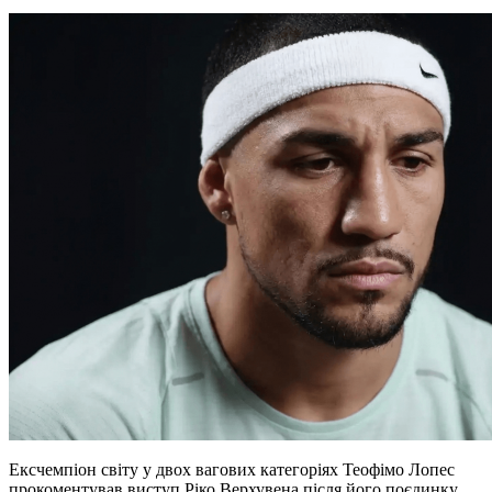
Ексчемпіон світу у двох вагових категоріях Теофімо Лопес
прокоментував виступ Ріко Верхувена після його поєдинку