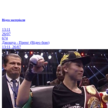
Відео матеріали
13:11
26/07
674
Джошуа - Пренг (Відео бою)
13:11, 26/07