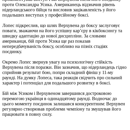
проти Олександра Усика. Американець відзначив рівень
нідерландського бійця та висловив зацікавленість у його
подальших виступах у професійному боксі.
Лопес підкреслив, що шлях Верхувена до боксу заслуговує
поваги, зважаючи на його успішну кар’єру в кікбоксингу та
швидку адаптацію до нової дисципліни. За словами
американця, бій проти Усика ще раз показав
непередбачуваність боксу, особливо на пізніх стадіях
поєдинку.
Окремо Лопес звернув увагу на психологічну стійкість
Верхувена після поразки. Він зазначив, що нідерландець гідно
сприйняв результат бою, попри складний фініш у 11-му
раунді. На думку Лопеса, така реакція свідчить про сильний
характер і потенціал для подальшого розвитку в боксі.
Бій між Усиком і Верхувеном завершився достроковою
перемогою українця в одинадцятому раунді. Водночас до
цього моменту поєдинок залишався конкурентним: Верхувен
регулярно створював проблеми чемпіону та змушував його
працювати в повну силу.