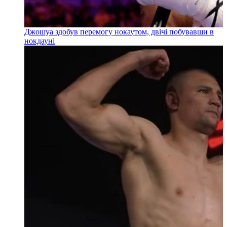
Джошуа здобув перемогу нокаутом, двічі побувавши в
нокдауні