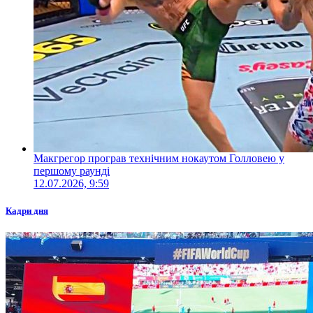
Макгрегор програв технічним нокаутом Голловею у
першому раунді
12.07.2026, 9:59
Кадри дня