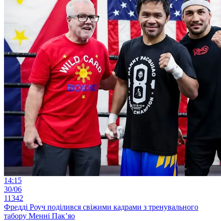
14:15
30/06
11342
Фредді Роуч поділився свіжими кадрами з тренувального
табору Менні Пак’яо