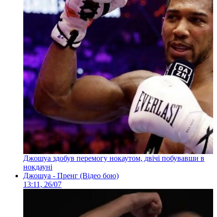
Джошуа здобув перемогу нокаутом, двічі побувавши в
нокдауні
Джошуа - Пренг (Відео бою)
13:11, 26/07