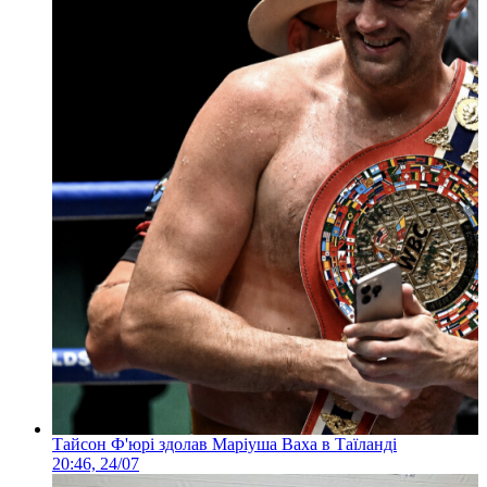
Тайсон Ф'юрі здолав Маріуша Ваха в Таїланді
20:46, 24/07