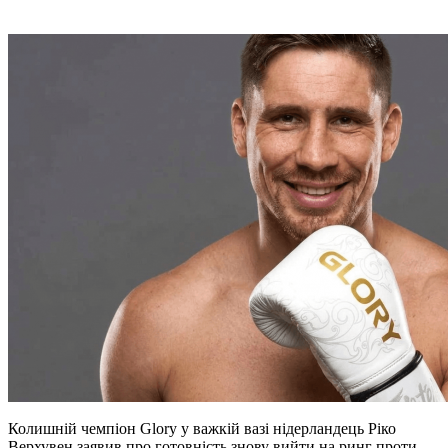
Колишній чемпіон Glory у важкій вазі нідерландець Ріко
Верхувен заявив про готовність знову вийти на ринг проти