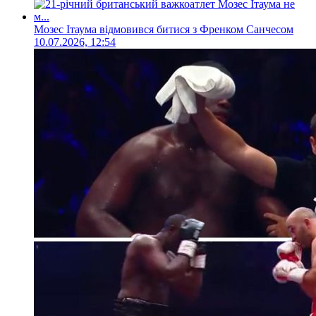
Мозес Ітаума відмовився битися з Френком Санчесом
10.07.2026, 12:54