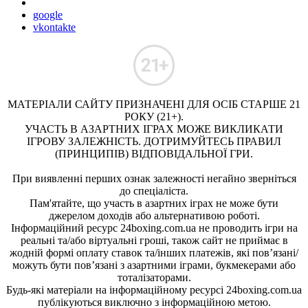
google
vkontakte
МАТЕРІАЛИ САЙТУ ПРИЗНАЧЕНІ ДЛЯ ОСІБ СТАРШЕ 21
РОКУ (21+).
УЧАСТЬ В АЗАРТНИХ ІГРАХ МОЖЕ ВИКЛИКАТИ
ІГРОВУ ЗАЛЕЖНІСТЬ. ДОТРИМУЙТЕСЬ ПРАВИЛ
(ПРИНЦИПІВ) ВІДПОВІДАЛЬНОЇ ГРИ.
При виявленні перших ознак залежності негайно зверніться
до спеціаліста.
Пам'ятайте, що участь в азартних іграх не може бути
джерелом доходів або альтернативою роботі.
Інформаційний ресурс 24boxing.com.ua не проводить ігри на
реальні та/або віртуальні гроші, також сайт не приймає в
жодній формі оплату ставок та/інших платежів, які пов’язані/
можуть бути пов’язані з азартними іграми, букмекерами або
тоталізаторами.
Будь-які матеріали на інформаційному ресурсі 24boxing.com.ua
публікуються виключно з інформаційною метою.