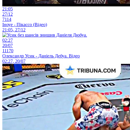
21:05
27/12
7114
Іноуе - Пікассо (Відео)
21:05, 27/12
02:27
20/07
11170
Олександр Усик - Даніель Дебуа. Відео
02:27, 20/07