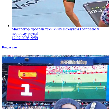
Макгрегор програв технічним нокаутом Голловею у
першому раунді
12.07.2026, 9:59
Кадри дня