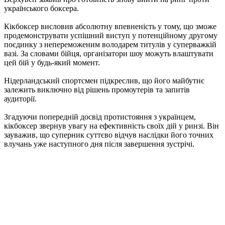
українського боксера.
Кікбоксер висловив абсолютну впевненість у тому, що зможе
продемонструвати успішний виступ у потенційному другому
поєдинку з непереможеним володарем титулів у суперважкій
вазі. За словами бійця, організатори шоу можуть влаштувати
цей бій у будь-який момент.
Нідерландський спортсмен підкреслив, що його майбутнє
залежить виключно від рішень промоутерів та запитів
аудиторії.
Згадуючи попередній досвід протистояння з українцем,
кікбоксер звернув увагу на ефективність своїх дій у ринзі. Він
зауважив, що суперник суттєво відчув наслідки його точних
влучань уже наступного дня після завершення зустрічі.