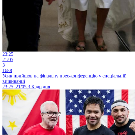
23:25
21/05
3
1688
Усик прийшов на фінальну прес-конференцію у спеціальній
вишиванці
23:25, 21/05
3
Кадр дня