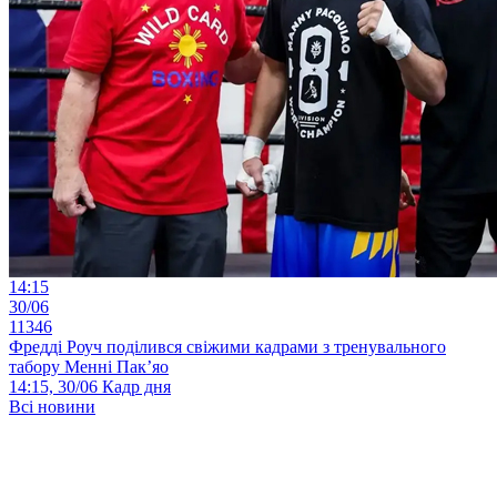
14:15
30/06
11346
Фредді Роуч поділився свіжими кадрами з тренувального
табору Менні Пак’яо
14:15, 30/06
Кадр дня
Всі новини