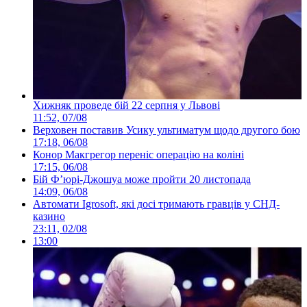
Хижняк проведе бій 22 серпня у Львові
11:52, 07/08
Верховен поставив Усику ультиматум щодо другого бою
17:18, 06/08
Конор Макгрегор переніс операцію на коліні
17:15, 06/08
Бій Ф’юрі-Джошуа може пройти 20 листопада
14:09, 06/08
Автомати Igrosoft, які досі тримають гравців у СНД-
казино
23:11, 02/08
13:00