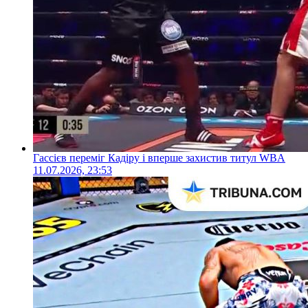
Гассієв переміг Кадіру і вперше захистив титул WBA
11.07.2026, 23:53