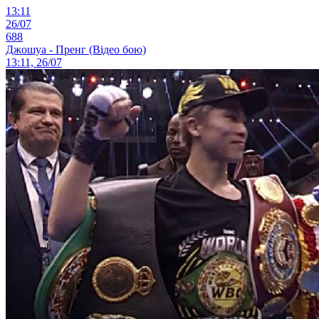
13:11
26/07
688
Джошуа - Пренг (Відео бою)
13:11, 26/07