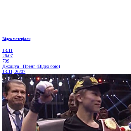
Відео матеріали
13:11
26/07
709
Джошуа - Пренг (Відео бою)
13:11, 26/07