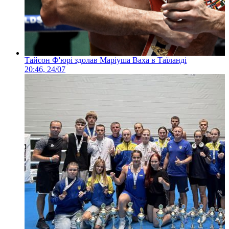
Тайсон Ф'юрі здолав Маріуша Ваха в Таїланді
20:46, 24/07