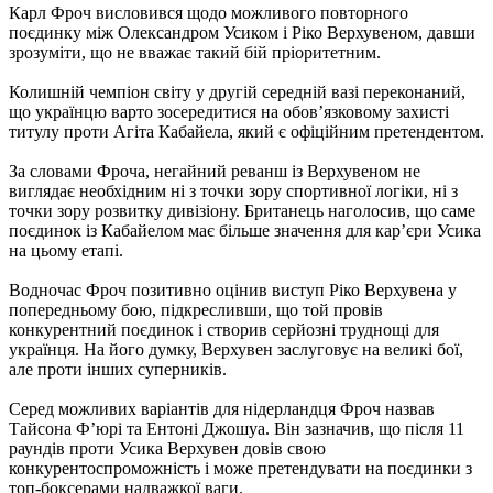
Карл Фроч висловився щодо можливого повторного
поєдинку між Олександром Усиком і Ріко Верхувеном, давши
зрозуміти, що не вважає такий бій пріоритетним.
Колишній чемпіон світу у другій середній вазі переконаний,
що українцю варто зосередитися на обов’язковому захисті
титулу проти Агiта Кабайела, який є офіційним претендентом.
За словами Фроча, негайний реванш із Верхувеном не
виглядає необхідним ні з точки зору спортивної логіки, ні з
точки зору розвитку дивізіону. Британець наголосив, що саме
поєдинок із Кабайелом має більше значення для кар’єри Усика
на цьому етапі.
Водночас Фроч позитивно оцінив виступ Ріко Верхувена у
попередньому бою, підкресливши, що той провів
конкурентний поєдинок і створив серйозні труднощі для
українця. На його думку, Верхувен заслуговує на великі бої,
але проти інших суперників.
Серед можливих варіантів для нідерландця Фроч назвав
Тайсона Ф’юрі та Ентоні Джошуа. Він зазначив, що після 11
раундів проти Усика Верхувен довів свою
конкурентоспроможність і може претендувати на поєдинки з
топ-боксерами надважкої ваги.