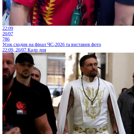
22:09
20/07
786
Усик сходив на фінал ЧС-2026 та виставив фото
22:09, 20/07
Кадр дня