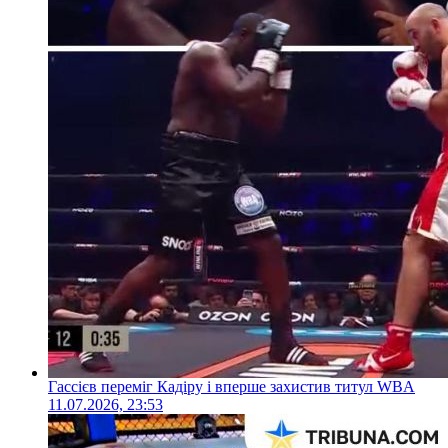
Гассієв переміг Кадіру і вперше захистив титул WBA
11.07.2026, 23:53