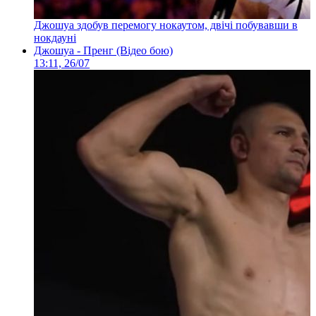
Джошуа здобув перемогу нокаутом, двічі побувавши в
нокдауні
Джошуа - Пренг (Відео бою)
13:11, 26/07