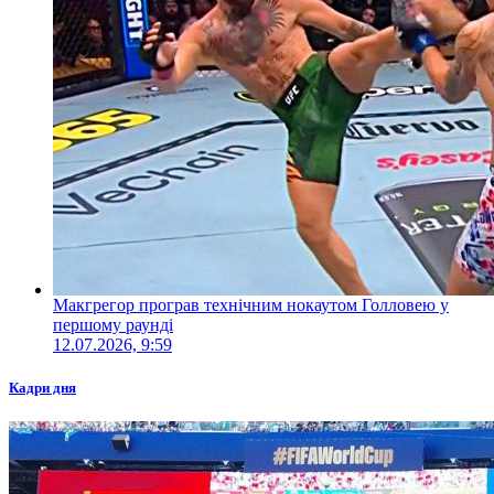
Макгрегор програв технічним нокаутом Голловею у
першому раунді
12.07.2026, 9:59
Кадри дня