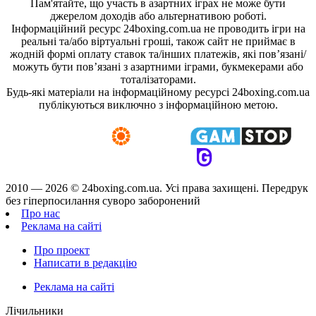
Пам'ятайте, що участь в азартних іграх не може бути
джерелом доходів або альтернативою роботі.
Інформаційний ресурс 24boxing.com.ua не проводить ігри на
реальні та/або віртуальні гроші, також сайт не приймає в
жодній формі оплату ставок та/інших платежів, які пов’язані/
можуть бути пов’язані з азартними іграми, букмекерами або
тоталізаторами.
Будь-які матеріали на інформаційному ресурсі 24boxing.com.ua
публікуються виключно з інформаційною метою.
2010 — 2026 ©
24boxing.com.ua.
Усi права захищенi. Передрук
без гіперпосилання суворо заборонений
Про нас
Реклама на сайті
Про проект
Написати в редакцію
Реклама на сайті
Лічильники