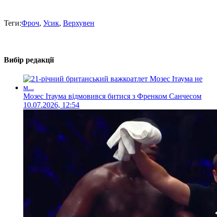
Теги:
Фроч
,
Усик
,
Верхувен
Вибір редакції
Мозес Ітаума відмовився битися з Френком Санчесом
10.07.2026, 12:54