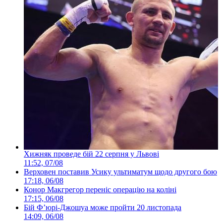
Хижняк проведе бій 22 серпня у Львові
11:52, 07/08
Верховен поставив Усику ультиматум щодо другого бою
17:18, 06/08
Конор Макгрегор переніс операцію на коліні
17:15, 06/08
Бій Ф’юрі-Джошуа може пройти 20 листопада
14:09, 06/08