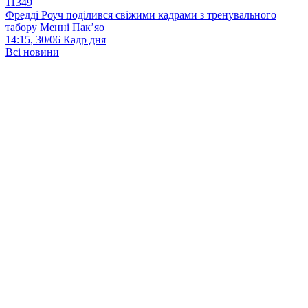
11349
Фредді Роуч поділився свіжими кадрами з тренувального
табору Менні Пак’яо
14:15, 30/06
Кадр дня
Всі новини