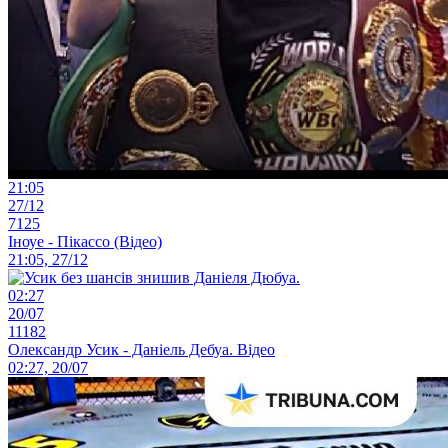
21:05
27/12
7125
Іноуе - Пікассо (Відео)
21:05, 27/12
02:27
20/07
11182
Олександр Усик - Даніель Дебуа. Відео
02:27, 20/07