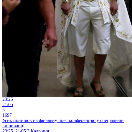
23:25
21/05
3
1697
Усик прийшов на фінальну прес-конференцію у спеціальній
вишиванці
23:25, 21/05
3
Кадр дня