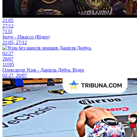
21:05
27/12
7133
Іноуе - Пікассо (Відео)
21:05, 27/12
02:27
20/07
11195
Олександр Усик - Даніель Дебуа. Відео
02:27, 20/07