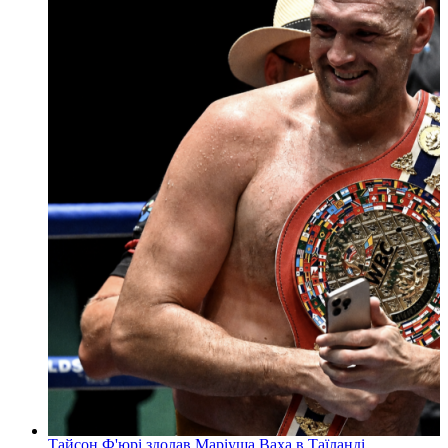
Тайсон Ф'юрі здолав Маріуша Ваха в Таїланді