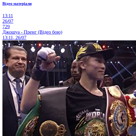
Відео матеріали
13:11
26/07
729
Джошуа - Пренг (Відео бою)
13:11, 26/07