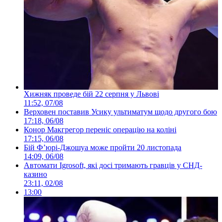
Хижняк проведе бій 22 серпня у Львові
11:52, 07/08
Верховен поставив Усику ультиматум щодо другого бою
17:18, 06/08
Конор Макгрегор переніс операцію на коліні
17:15, 06/08
Бій Ф’юрі-Джошуа може пройти 20 листопада
14:09, 06/08
Автомати Igrosoft, які досі тримають гравців у СНД-
казино
23:11, 02/08
13:00