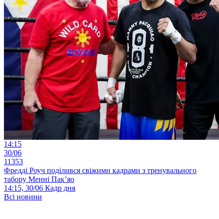
14:15
30/06
11353
Фредді Роуч поділився свіжими кадрами з тренувального
табору Менні Пак’яо
14:15, 30/06
Кадр дня
Всі новини