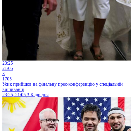
23:25
21/05
3
1705
Усик прийшов на фінальну прес-конференцію у спеціальній
вишиванці
23:25, 21/05
3
Кадр дня