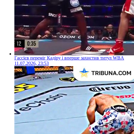
Гассієв переміг Кадіру і вперше захистив титул WBA
11.07.2026, 23:53