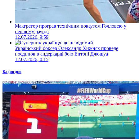
Макгрегор програв технічним нокаутом Голловею у
першому раунді
12.07.2026, 9:59
Український боксер Олександр Хижняк проведе
поєдинок в андеркарді бою Ентоні Джошуа
12.07.2026, 0:15
Кадри дня