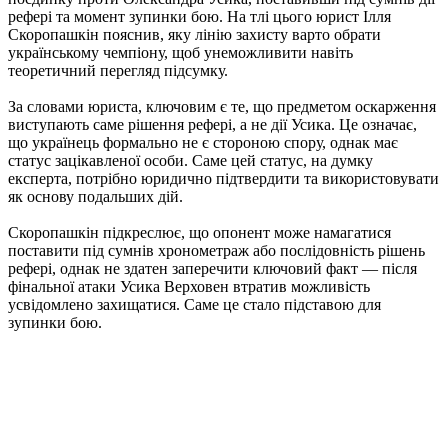
рефері та момент зупинки бою. На тлі цього юрист Ілля
Скоропашкін пояснив, яку лінію захисту варто обрати
українському чемпіону, щоб унеможливити навіть
теоретичний перегляд підсумку.
За словами юриста, ключовим є те, що предметом оскарження
виступають саме рішення рефері, а не дії Усика. Це означає,
що українець формально не є стороною спору, однак має
статус зацікавленої особи. Саме цей статус, на думку
експерта, потрібно юридично підтвердити та використовувати
як основу подальших дій.
Скоропашкін підкреслює, що опонент може намагатися
поставити під сумнів хронометраж або послідовність рішень
рефері, однак не здатен заперечити ключовий факт — після
фінальної атаки Усика Верховен втратив можливість
усвідомлено захищатися. Саме це стало підставою для
зупинки бою.