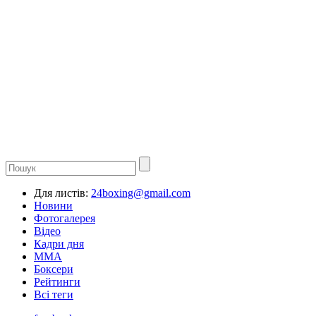
Для листів:
24boxing@gmail.com
Новини
Фотогалерея
Відео
Кадри дня
ММА
Боксери
Рейтинги
Всі теги