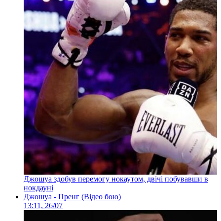
Джошуа здобув перемогу нокаутом, двічі побувавши в
нокдауні
Джошуа - Пренг (Відео бою)
13:11, 26/07