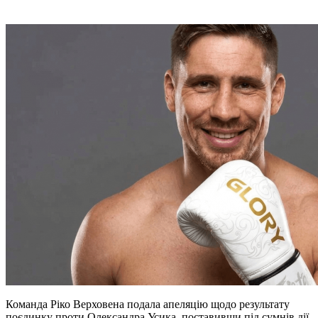
Команда Ріко Верховена подала апеляцію щодо результату
поєдинку проти Олександра Усика, поставивши під сумнів дії