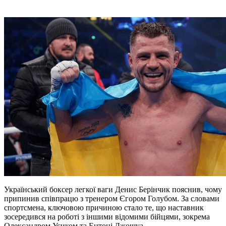
Український боксер легкої ваги Денис Берінчик пояснив, чому
припинив співпрацю з тренером Єгором Голубом. За словами
спортсмена, ключовою причиною стало те, що наставник
зосередився на роботі з іншими відомими бійцями, зокрема
Олександром Усиком та Ентоні Джошуа.