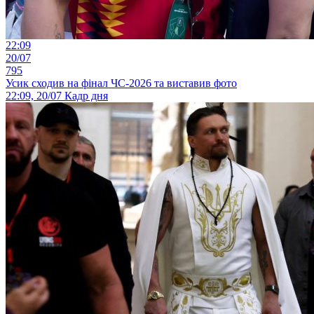
22:09
20/07
795
Усик сходив на фінал ЧС-2026 та виставив фото
22:09, 20/07
Кадр дня