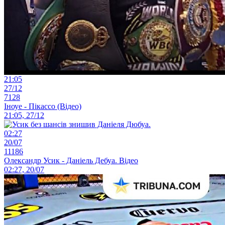
21:05
27/12
7128
Іноуе - Пікассо (Відео)
21:05, 27/12
02:27
20/07
11186
Олександр Усик - Даніель Дебуа. Відео
02:27, 20/07