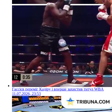
Гассієв переміг Кадіру і вперше захистив титул WBA
11.07.2026, 23:53