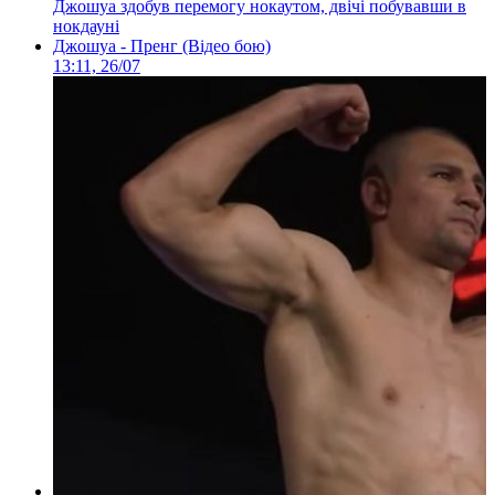
Джошуа здобув перемогу нокаутом, двічі побувавши в
нокдауні
Джошуа - Пренг (Відео бою)
13:11, 26/07