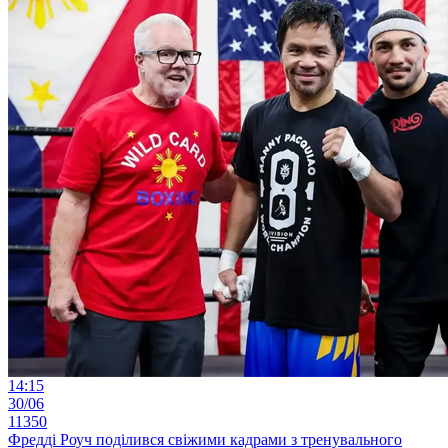
14:15
30/06
11350
Фредді Роуч поділився свіжими кадрами з тренувального