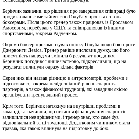
Берінчик зазначив, що рішення про завершення співпраці було
продиктоване саме зайнятістю Голуба у проєктах з топ-
боксерами. Після цього тренер також працював із Ярославом
Амосовим, перебував у США та співпрацював із іншими
спортсменами, зокрема Радченком.
Окремо боксер прокоментував оцінку Голуба щодо бою проти
Джервонти Девіса. Тренер раніше висловив думку, що його
присутність навряд чи змінила б результат поєдинку.
Беринчик погодився лише частково, підкресливши, що на
результат вплинули одразу кілька факторів.
Серед них він назвав різницю в антропометрії, проблеми з
підготовкою, зокрема невідповідний рівень спаринг-
партнерів, а також фінансові труднощі, які завадили якісно
організувати тренувальний процес.
Крім того, Берінчик натякнув на внутрішні проблеми в
команді, зазначивши, що питання фінансування спарингів
залишилися невирішеними, і тренер знає, хто саме був
відповідальний за ці труднощі. Додатковим чинником стала
травма, яка також вплинула на підготовку до бою.