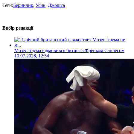
Теги:
Беринчик
,
Усик
,
Джошуа
Вибір редакції
Мозес Ітаума відмовився битися з Френком Санчесом
10.07.2026, 12:54