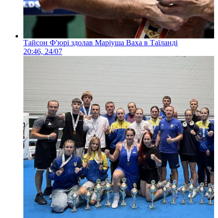
Тайсон Ф'юрі здолав Маріуша Ваха в Таїланді
20:46, 24/07