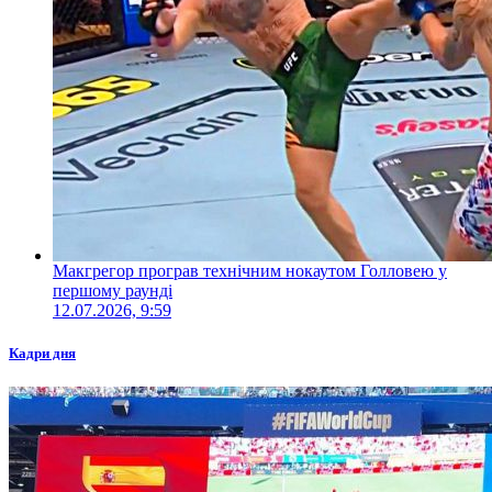
Макгрегор програв технічним нокаутом Голловею у
першому раунді
12.07.2026, 9:59
Кадри дня