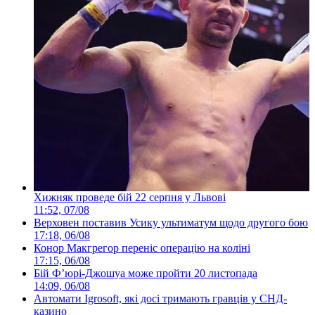
Хижняк проведе бій 22 серпня у Львові
11:52, 07/08
Верховен поставив Усику ультиматум щодо другого бою
17:18, 06/08
Конор Макгрегор переніс операцію на коліні
17:15, 06/08
Бій Ф’юрі-Джошуа може пройти 20 листопада
14:09, 06/08
Автомати Igrosoft, які досі тримають гравців у СНД-
казино