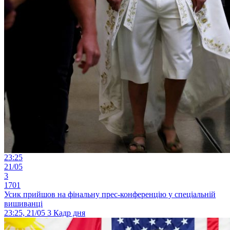
23:25
21/05
3
1701
Усик прийшов на фінальну прес-конференцію у спеціальній
вишиванці
23:25, 21/05
3
Кадр дня