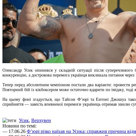
Олександр Усик опинився у складній ситуації після суперечливого 
конкуренцію, а дострокова перемога українця викликала питання через
Тепер перед абсолютним чемпіоном постали два варіанти: провести ре
Повторний бій із кікбоксером може остаточно вдарити по іміджу, тоді 
На цьому фоні згадується, що Тайсон Ф’юрі та Ентоні Джошуа тако
сприйняття — замість впевненої перемоги українець отримав хвилю сум
Усик
,
Верхувен
Новини по темі:
— 17.06.26
Ф’юрі різко наїхав на Усика: справжня причина відм