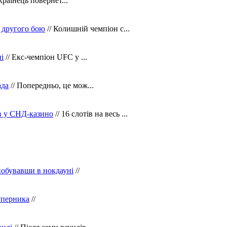
країнець повернет...
 другого бою
// Колишній чемпіон с...
і
// Екс-чемпіон UFC у ...
ада
// Попередньо, це мож...
ів у СНД-казино
// 16 слотів на весь ...
побувавши в нокдауні
//
уперника
//