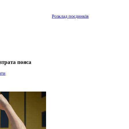
Розклад поєдинків
втрата пояса
ати