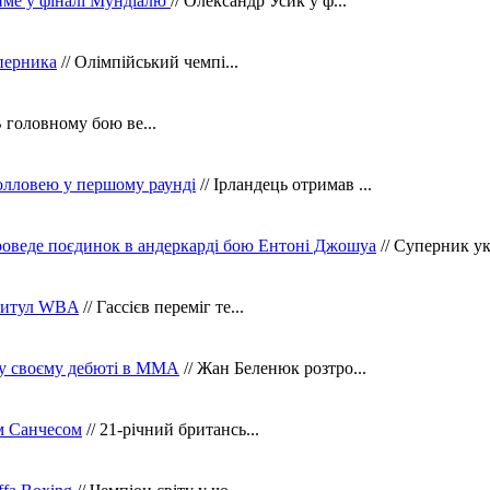
тиме у фіналі Мундіалю
// Олександр Усик у ф...
уперника
// Олімпійський чемпі...
В головному бою ве...
олловею у першому раунді
// Ірландець отримав ...
оведе поєдинок в андеркарді бою Ентоні Джошуа
// Суперник укр
 титул WBA
// Гассієв переміг те...
 у своєму дебюті в ММА
// Жан Беленюк розтро...
м Санчесом
// 21-річний британсь...