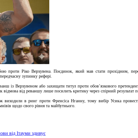
бою проти Ріко Верхувена. Поєдинок, який мав стати прохідним, пере
 передчасну зупинку рефері.
ванш із Верхувеном або захищати титул проти обов’язкового претендента
як відмова від реваншу лише посилить критику через спірний результат 
ж виходили в ринг проти Френсіса Нганну, тому вибір Усика провест
нівів щодо свого рівня та майбутнього.
ови від Ітауми здивує