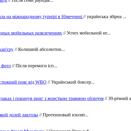
анді
// Після семи раундів...
ила на міжнародному турнірі в Німеччині
// українська збірна ...
нных мобильных развлечениях
// Успех мобильной иг...
кар'єру
// Колишній абсолютни...
в фото
// Після перемоги ісп...
рестижний пояс від WBO
// Український боксер...
кулаках і покинув ринг з жорсткою травмою обличчя
// 39-річний 
зкой долей лактозы
// Протеиновый изолят...