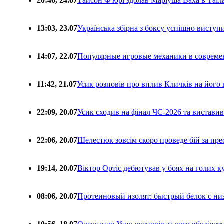
20:46, 24.07
Тайсон Ф'юрі здолав Маріуша Ваха в Таїл
13:03, 23.07
Українська збірна з боксу успішно виступ
14:07, 22.07
Популярные игровые механики в совреме
11:42, 21.07
Усик розповів про вплив Кличків на його 
22:09, 20.07
Усик сходив на фінал ЧС-2026 та вистави
22:06, 20.07
Шелестюк зовсім скоро проведе бій за п
19:14, 20.07
Віктор Ортіс дебютував у боях на голих 
08:06, 20.07
Протеиновый изолят: быстрый белок с ни