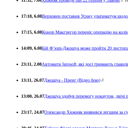
11:52, 7.08
Хижняк проведе бій 22 серпня у Львові
// У
17:18, 6.08
Верховен поставив Усику ультиматум щодо
17:15, 6.08
Конор Макгрегор переніс операцію на колін
14:09, 6.08
Бій Ф’юрі-Джошуа може пройти 20 листоп
23:11, 2.08
Автомати Igrosoft, які досі тримають гравц
13:11, 26.07
Джошуа - Пренг (Відео бою)
//
13:00, 26.07
Джошуа здобув перемогу нокаутом, двічі 
23:17, 24.07
Олександр Хижняк виявився легшим за с