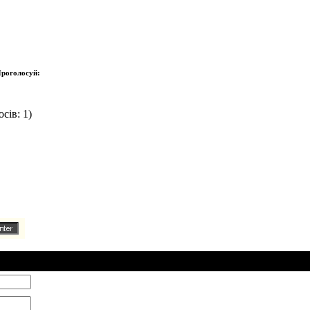
роголосуй:
сів: 1)