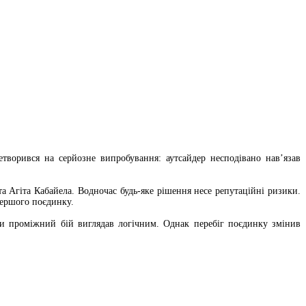
творився на серйозне випробування: аутсайдер несподівано нав’язав
 Агіта Кабайела. Водночас будь-яке рішення несе репутаційні ризики.
першого поєдинку.
и проміжний бій виглядав логічним. Однак перебіг поєдинку змінив