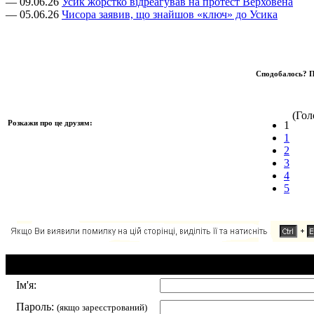
— 09.06.26
Усик жорстко відреагував на протест Верховена
— 05.06.26
Чисора заявив, що знайшов «ключ» до Усика
Сподобалось? П
(Голо
Розкажи про це друзям:
1
1
2
3
4
5
Додавання коментаря:
Ім'я:
Пароль:
(якщо зареєстрований)