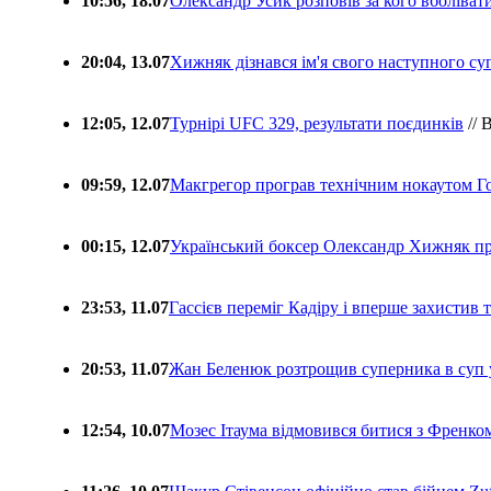
10:56, 18.07
Олександр Усик розповів за кого вболіва
20:04, 13.07
Хижняк дізнався ім'я свого наступного с
12:05, 12.07
Турнірі UFC 329, результати поєдинків
// 
09:59, 12.07
Макгрегор програв технічним нокаутом Г
00:15, 12.07
Український боксер Олександр Хижняк пр
23:53, 11.07
Гассієв переміг Кадіру і вперше захистив
20:53, 11.07
Жан Беленюк розтрощив суперника в суп
12:54, 10.07
Мозес Ітаума відмовився битися з Френко