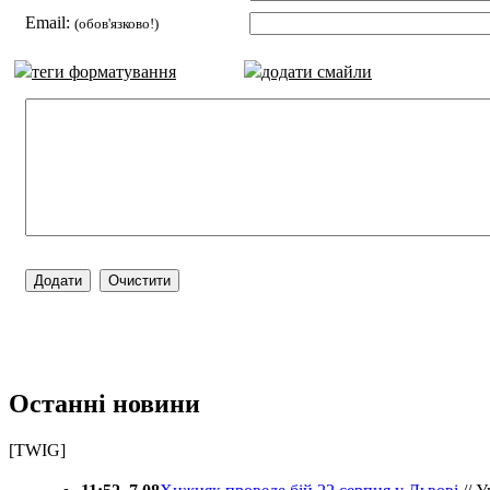
Email:
(обов'язково!)
теги форматування
додати смайли
Останні новини
[TWIG]