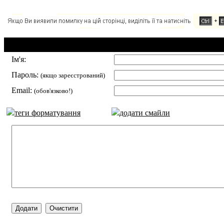
Додавання коментаря:
Ім'я:
Пароль:
(якщо зареєстрований)
Email:
(обов'язково!)
теги форматування
додати смайли