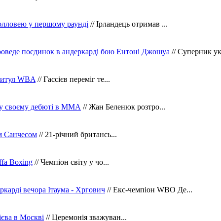
олловею у першому раунді
// Ірландець отримав ...
оведе поєдинок в андеркарді бою Ентоні Джошуа
// Суперник укр
 титул WBA
// Гассієв переміг те...
 у своєму дебюті в ММА
// Жан Беленюк розтро...
м Санчесом
// 21-річний британсь...
fa Boxing
// Чемпіон світу у чо...
ркарді вечора Ітаума - Хргович
// Екс-чемпіон WBO Де...
сієва в Москві
// Церемонія зважуван...