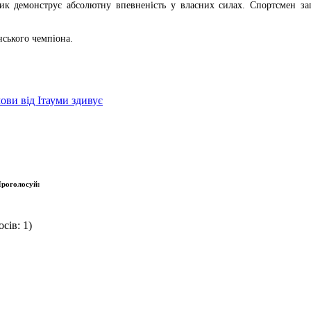
ик демонструє абсолютну впевненість у власних силах. Спортсмен зап
нського чемпіона.
ови від Ітауми здивує
роголосуй:
сів: 1)