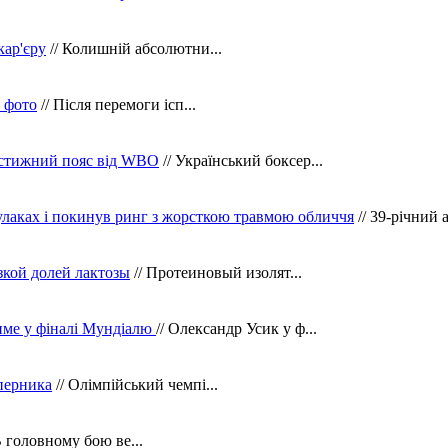
кар'єру
// Колишній абсолютни...
в фото
// Після перемоги ісп...
рестижний пояс від WBO
// Український боксер...
кулаках і покинув ринг з жорсткою травмою обличчя
// 39-річний 
зкой долей лактозы
// Протеиновый изолят...
тиме у фіналі Мундіалю
// Олександр Усик у ф...
уперника
// Олімпійський чемпі...
В головному бою ве...