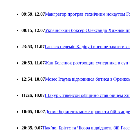
09:59, 12.07
Макгрегор програв технічним нокаутом Г
00:15, 12.07
Український боксер Олександр Хижняк пр
23:53, 11.07
Гассієв переміг Кадіру і вперше захистив
20:53, 11.07
Жан Беленюк розтрощив суперника в суп
12:54, 10.07
Мозес Ітаума відмовився битися з Френко
11:26, 10.07
Шакур Стівенсон офіційно став бійцем Zuf
10:05, 10.07
Денис Беринчик може провести бій в анде
20:35, 9.07
Пакʼяо, Бріггс та Чісора відвідають бій Гас