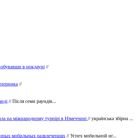
побувавши в нокдауні
//
уперника
//
анді
// Після семи раундів...
ила на міжнародному турнірі в Німеччині
// українська збірна ...
нных мобильных развлечениях
// Успех мобильной иг...