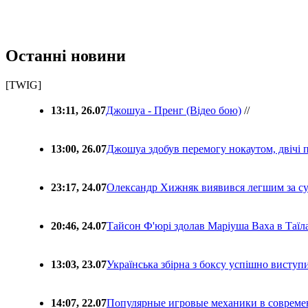
Останні новини
[TWIG]
13:11, 26.07
Джошуа - Пренг (Відео бою)
//
13:00, 26.07
Джошуа здобув перемогу нокаутом, двічі 
23:17, 24.07
Олександр Хижняк виявився легшим за с
20:46, 24.07
Тайсон Ф'юрі здолав Маріуша Ваха в Таїл
13:03, 23.07
Українська збірна з боксу успішно виступ
14:07, 22.07
Популярные игровые механики в совреме