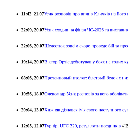
11:42, 21.07
Усик розповів про вплив Кличків на його 
22:09, 20.07
Усик сходив на фінал ЧС-2026 та вистави
22:06, 20.07
Шелестюк зовсім скоро проведе бій за п
19:14, 20.07
Віктор Ортіс дебютував у боях на голих 
08:06, 20.07
Протеиновый изолят: быстрый белок с ни
10:56, 18.07
Олександр Усик розповів за кого вболіва
20:04, 13.07
Хижняк дізнався ім'я свого наступного с
12:05, 12.07
Турнірі UFC 329, результати поєдинків
// 