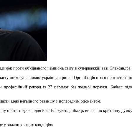
оєдинок проти об'єднаного чемпіона світу в суперважкій вазі Олександра 
аступним суперником українця в ринзі. Організація цього протистояння 
й професійний рекорд із 27 перемог без жодної поразки. Кабаєл під
класти ідею негайного реваншу з попереднім опонентом.
ону проти нідерландця Ріко Верхувена, німець висловив критичну думку.
де у значно кращих кондиціях.