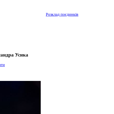
Розклад поєдинків
сандра Усика
ати