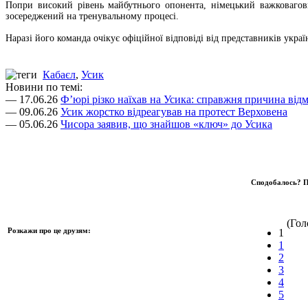
Попри високий рівень майбутнього опонента, німецький важковагов
зосереджений на тренувальному процесі.
Наразі його команда очікує офіційної відповіді від представників украї
Кабаєл
,
Усик
Новини по темі:
— 17.06.26
Ф’юрі різко наїхав на Усика: справжня причина відм
— 09.06.26
Усик жорстко відреагував на протест Верховена
— 05.06.26
Чисора заявив, що знайшов «ключ» до Усика
Сподобалось? П
(Голо
Розкажи про це друзям:
1
1
2
3
4
5