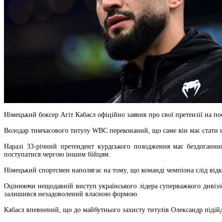
Німецький боксер Агіт Кабаєл офіційно заявив про свої претензії на п
Володар тимчасового титулу WBC переконаний, що саме він має стати н
Наразі 33-річний претендент курдського походження має бездоганни
поступатися чергою іншим бійцям.
Німецький спортсмен наполягає на тому, що команді чемпіона слід від
Оцінюючи нещодавній виступ українського лідера суперважкого дивізі
залишився незадоволений власною формою.
Кабаєл впевнений, що до майбутнього захисту титулів Олександр підій