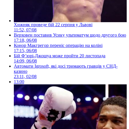
Хижняк проведе бій 22 серпня у Львові
11:52, 07/08
Верховен поставив Усику ультиматум щодо другого бою
17:18, 06/08
Конор Макгрегор переніс операцію на коліні
17:15, 06/08
Бій Ф’юрі-Джошуа може пройти 20 листопада
14:09, 06/08
Автомати Igrosoft, які досі тримають гравців у СНД-
казино
23:11, 02/08
13:00