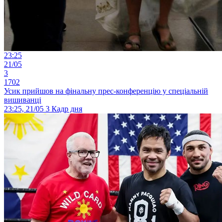
23:25
21/05
3
1702
Усик прийшов на фінальну прес-конференцію у спеціальній
вишиванці
23:25, 21/05
3
Кадр дня