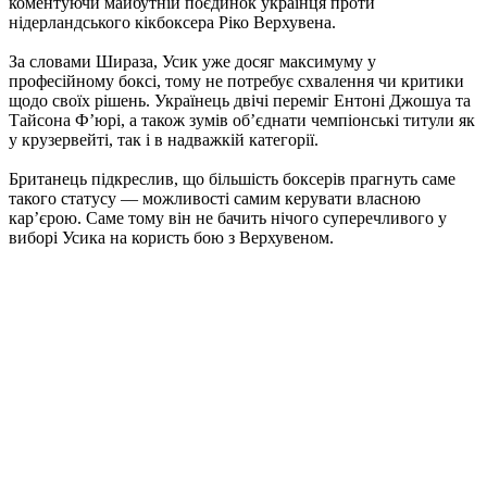
коментуючи майбутній поєдинок українця проти
нідерландського кікбоксера Ріко Верхувена.
За словами Шираза, Усик уже досяг максимуму у
професійному боксі, тому не потребує схвалення чи критики
щодо своїх рішень. Українець двічі переміг Ентоні Джошуа та
Тайсона Ф’юрі, а також зумів об’єднати чемпіонські титули як
у крузервейті, так і в надважкій категорії.
Британець підкреслив, що більшість боксерів прагнуть саме
такого статусу — можливості самим керувати власною
кар’єрою. Саме тому він не бачить нічого суперечливого у
виборі Усика на користь бою з Верхувеном.