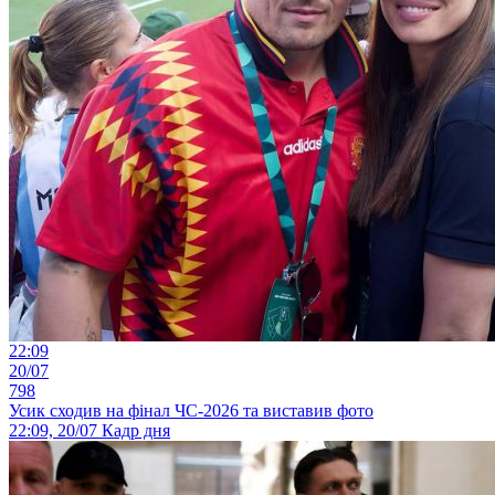
22:09
20/07
798
Усик сходив на фінал ЧС-2026 та виставив фото
22:09, 20/07
Кадр дня