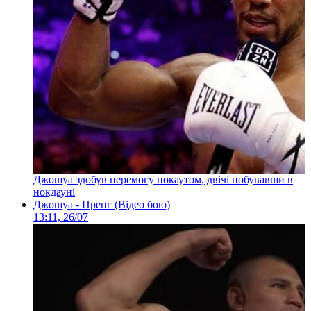
Джошуа здобув перемогу нокаутом, двічі побувавши в
нокдауні
Джошуа - Пренг (Відео бою)
13:11, 26/07