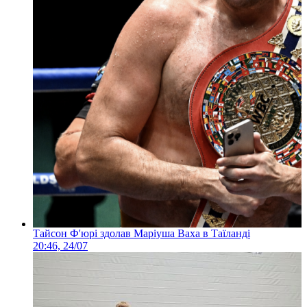
Тайсон Ф'юрі здолав Маріуша Ваха в Таїланді
20:46, 24/07