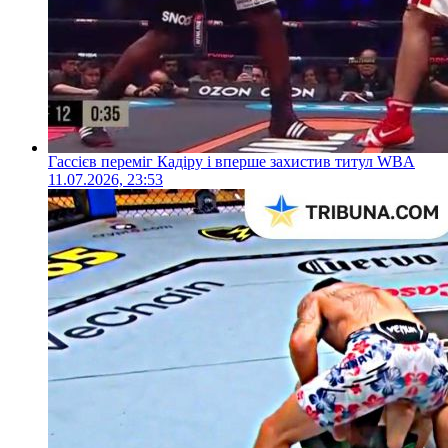
Гассієв переміг Кадіру і вперше захистив титул WBA
11.07.2026, 23:53