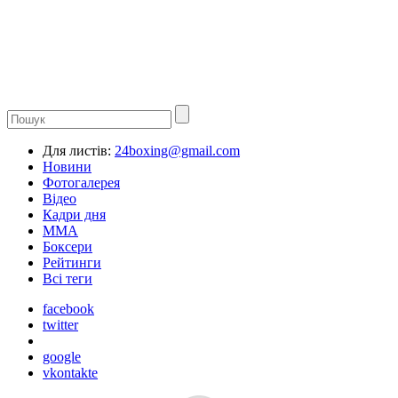
Для листів:
24boxing@gmail.com
Новини
Фотогалерея
Відео
Кадри дня
ММА
Боксери
Рейтинги
Всі теги
facebook
twitter
google
vkontakte