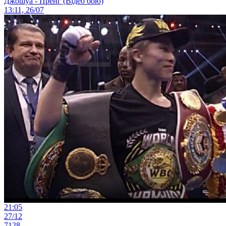
Джошуа - Пренг (Відео бою)
13:11, 26/07
21:05
27/12
7128