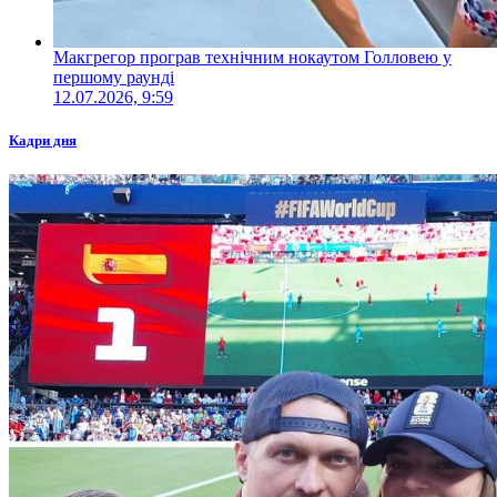
Макгрегор програв технічним нокаутом Голловею у
першому раунді
12.07.2026, 9:59
Кадри дня