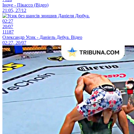
Іноуе - Пікассо (Відео)
21:05, 27/12
02:27
20/07
11187
Олександр Усик - Даніель Дебуа. Відео
02:27, 20/07