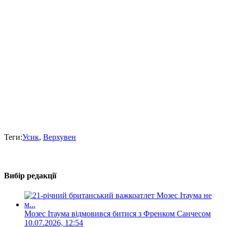
Теги:
Усик
,
Верхувен
Вибір редакції
Мозес Ітаума відмовився битися з Френком Санчесом
10.07.2026, 12:54