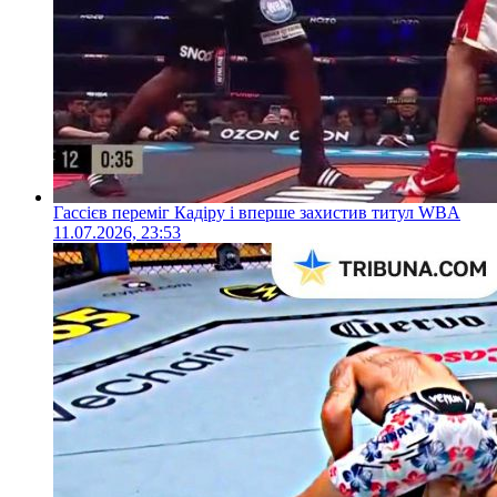
Гассієв переміг Кадіру і вперше захистив титул WBA
11.07.2026, 23:53