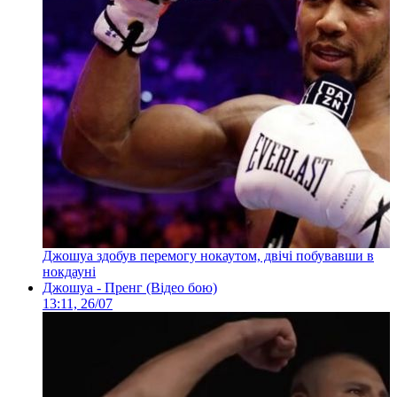
Джошуа здобув перемогу нокаутом, двічі побувавши в
нокдауні
Джошуа - Пренг (Відео бою)
13:11, 26/07