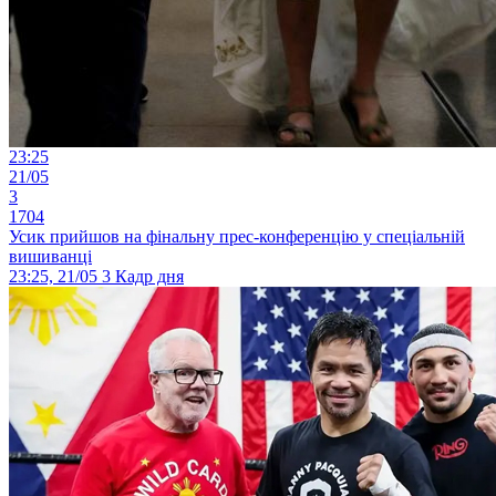
23:25
21/05
3
1704
Усик прийшов на фінальну прес-конференцію у спеціальній
вишиванці
23:25, 21/05
3
Кадр дня