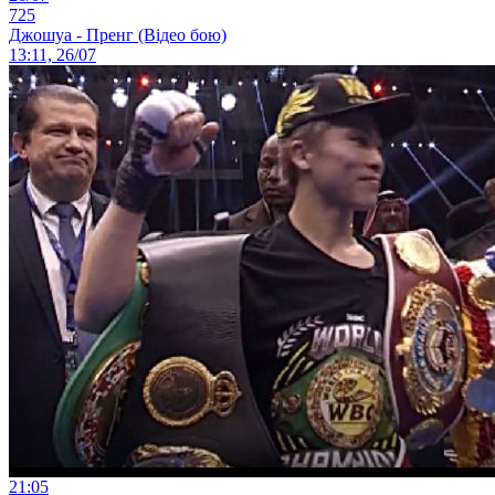
725
Джошуа - Пренг (Відео бою)
13:11, 26/07
21:05