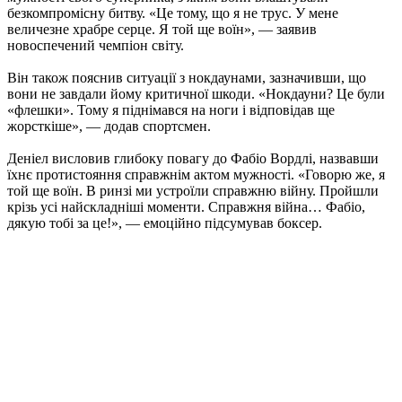
безкомпромісну битву. «Це тому, що я не трус. У мене
величезне храбре серце. Я той ще воїн», — заявив
новоспечений чемпіон світу.
Він також пояснив ситуації з нокдаунами, зазначивши, що
вони не завдали йому критичної шкоди. «Нокдауни? Це були
«флешки». Тому я піднімався на ноги і відповідав ще
жорсткіше», — додав спортсмен.
Деніел висловив глибоку повагу до Фабіо Вордлі, назвавши
їхнє протистояння справжнім актом мужності. «Говорю же, я
той ще воїн. В ринзі ми устроїли справжню війну. Пройшли
крізь усі найскладніші моменти. Справжня війна… Фабіо,
дякую тобі за це!», — емоційно підсумував боксер.