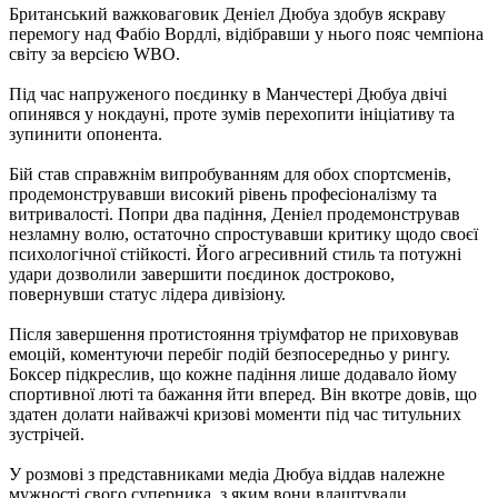
Британський важковаговик Деніел Дюбуа здобув яскраву
перемогу над Фабіо Вордлі, відібравши у нього пояс чемпіона
світу за версією WBO.
Під час напруженого поєдинку в Манчестері Дюбуа двічі
опинявся у нокдауні, проте зумів перехопити ініціативу та
зупинити опонента.
Бій став справжнім випробуванням для обох спортсменів,
продемонструвавши високий рівень професіоналізму та
витривалості. Попри два падіння, Деніел продемонстрував
незламну волю, остаточно спростувавши критику щодо своєї
психологічної стійкості. Його агресивний стиль та потужні
удари дозволили завершити поєдинок достроково,
повернувши статус лідера дивізіону.
Після завершення протистояння тріумфатор не приховував
емоцій, коментуючи перебіг подій безпосередньо у рингу.
Боксер підкреслив, що кожне падіння лише додавало йому
спортивної люті та бажання йти вперед. Він вкотре довів, що
здатен долати найважчі кризові моменти під час титульних
зустрічей.
У розмові з представниками медіа Дюбуа віддав належне
мужності свого суперника, з яким вони влаштували