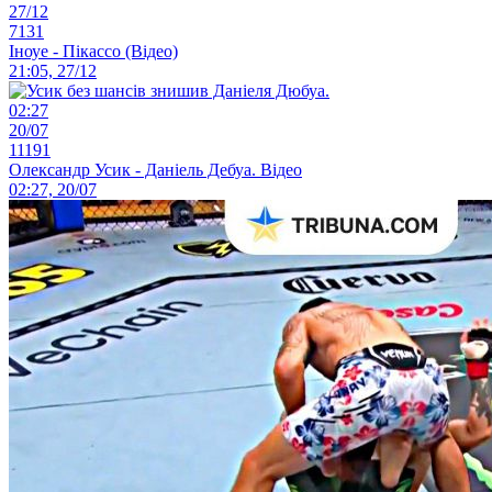
27/12
7131
Іноуе - Пікассо (Відео)
21:05, 27/12
02:27
20/07
11191
Олександр Усик - Даніель Дебуа. Відео
02:27, 20/07