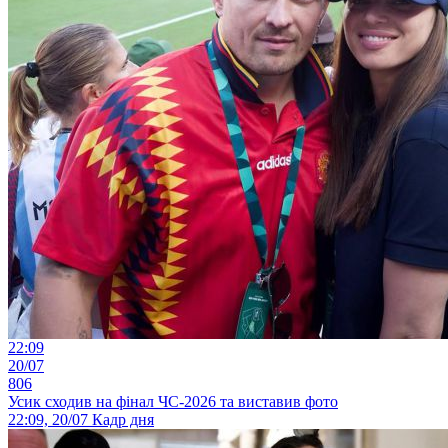
22:09
20/07
806
Усик сходив на фінал ЧС-2026 та виставив фото
22:09, 20/07
Кадр дня