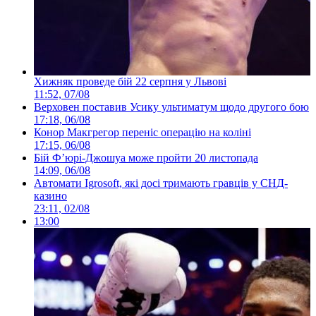
Хижняк проведе бій 22 серпня у Львові
11:52, 07/08
Верховен поставив Усику ультиматум щодо другого бою
17:18, 06/08
Конор Макгрегор переніс операцію на коліні
17:15, 06/08
Бій Ф’юрі-Джошуа може пройти 20 листопада
14:09, 06/08
Автомати Igrosoft, які досі тримають гравців у СНД-
казино
23:11, 02/08
13:00