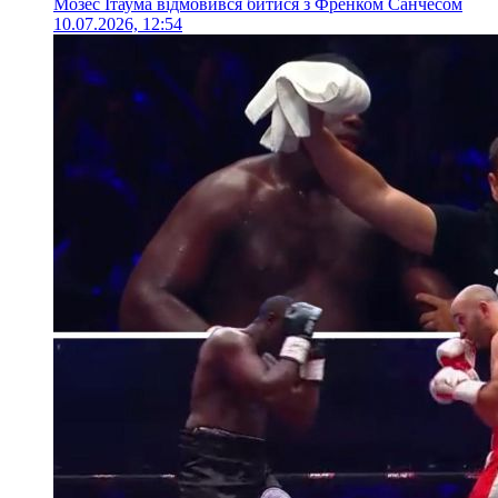
Мозес Ітаума відмовився битися з Френком Санчесом
10.07.2026, 12:54