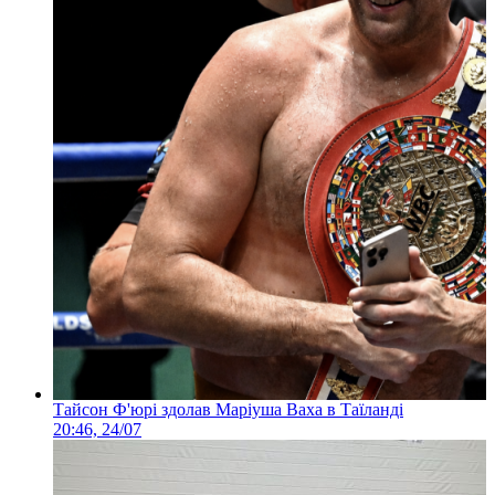
Тайсон Ф'юрі здолав Маріуша Ваха в Таїланді
20:46, 24/07