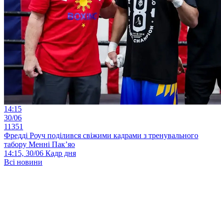
14:15
30/06
11351
Фредді Роуч поділився свіжими кадрами з тренувального
табору Менні Пак’яо
14:15, 30/06
Кадр дня
Всі новини