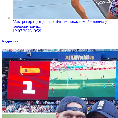
Макгрегор програв технічним нокаутом Голловею у
першому раунді
12.07.2026, 9:59
Кадри дня