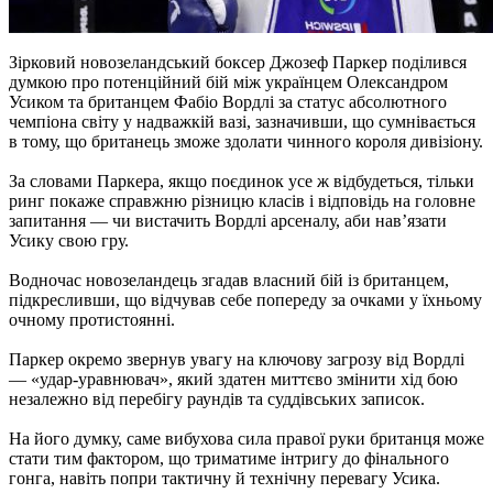
Зірковий новозеландський боксер Джозеф Паркер поділився
думкою про потенційний бій між українцем Олександром
Усиком та британцем Фабіо Вордлі за статус абсолютного
чемпіона світу у надважкій вазі, зазначивши, що сумнівається
в тому, що британець зможе здолати чинного короля дивізіону.
За словами Паркера, якщо поєдинок усе ж відбудеться, тільки
ринг покаже справжню різницю класів і відповідь на головне
запитання — чи вистачить Вордлі арсеналу, аби нав’язати
Усику свою гру.
Водночас новозеландець згадав власний бій із британцем,
підкресливши, що відчував себе попереду за очками у їхньому
очному протистоянні.​
Паркер окремо звернув увагу на ключову загрозу від Вордлі
— «удар‑уравнювач», який здатен миттєво змінити хід бою
незалежно від перебігу раундів та суддівських записок.
На його думку, саме вибухова сила правої руки британця може
стати тим фактором, що триматиме інтригу до фінального
гонга, навіть попри тактичну й технічну перевагу Усика.