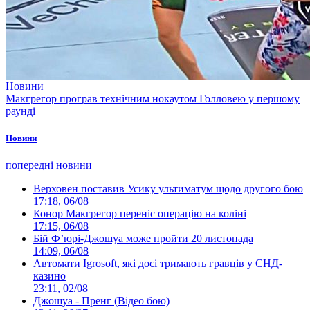
Новини
Макгрегор програв технічним нокаутом Голловею у першому
раунді
Новини
попередні новини
Верховен поставив Усику ультиматум щодо другого бою
17:18, 06/08
Конор Макгрегор переніс операцію на коліні
17:15, 06/08
Бій Ф’юрі-Джошуа може пройти 20 листопада
14:09, 06/08
Автомати Igrosoft, які досі тримають гравців у СНД-
казино
23:11, 02/08
Джошуа - Пренг (Відео бою)