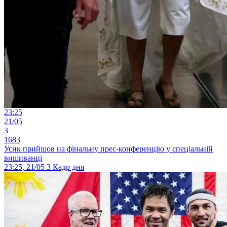
23:25
21/05
3
1683
Усик прийшов на фінальну прес-конференцію у спеціальній
вишиванці
23:25, 21/05
3
Кадр дня