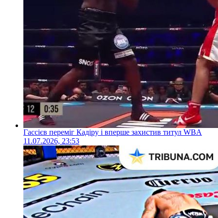
Гассієв переміг Кадіру і вперше захистив титул WBA
11.07.2026, 23:53