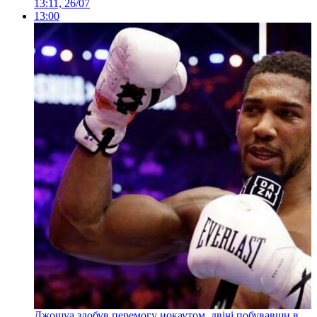
13:11, 26/07
13:00
Джошуа здобув перемогу нокаутом, двічі побувавши в