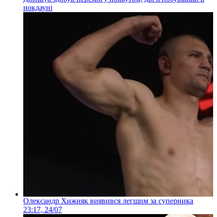
нокдауні
Олександр Хижняк виявився легшим за суперника
23:17, 24/07