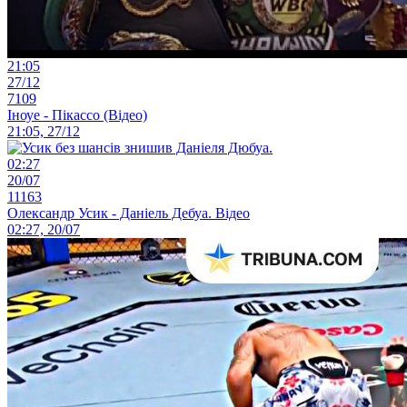
21:05
27/12
7109
Іноуе - Пікассо (Відео)
21:05, 27/12
02:27
20/07
11163
Олександр Усик - Даніель Дебуа. Відео
02:27, 20/07