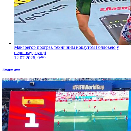
Макгрегор програв технічним нокаутом Голловею у
першому раунді
12.07.2026, 9:59
Кадри дня