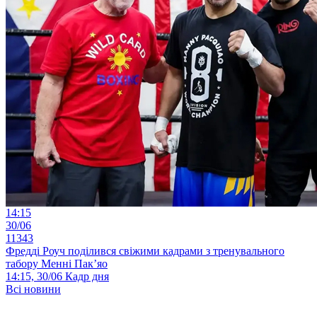
14:15
30/06
11343
Фредді Роуч поділився свіжими кадрами з тренувального
табору Менні Пак’яо
14:15, 30/06
Кадр дня
Всі новини