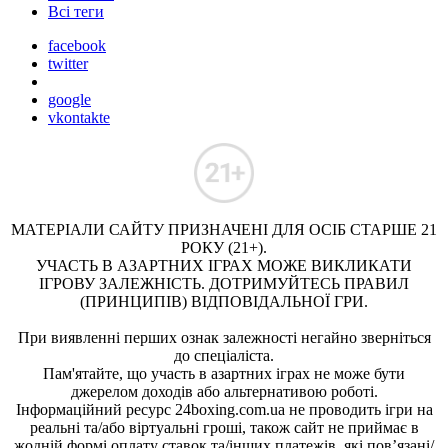
Всі теги
facebook
twitter
google
vkontakte
МАТЕРІАЛИ САЙТУ ПРИЗНАЧЕНІ ДЛЯ ОСІБ СТАРШЕ 21
РОКУ (21+).
УЧАСТЬ В АЗАРТНИХ ІГРАХ МОЖЕ ВИКЛИКАТИ
ІГРОВУ ЗАЛЕЖНІСТЬ. ДОТРИМУЙТЕСЬ ПРАВИЛ
(ПРИНЦИПІВ) ВІДПОВІДАЛЬНОЇ ГРИ.
При виявленні перших ознак залежності негайно зверніться
до спеціаліста.
Пам'ятайте, що участь в азартних іграх не може бути
джерелом доходів або альтернативою роботі.
Інформаційний ресурс 24boxing.com.ua не проводить ігри на
реальні та/або віртуальні гроші, також сайт не приймає в
жодній формі оплату ставок та/інших платежів, які пов’язані/