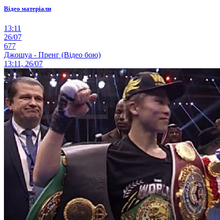
Відео матеріали
13:11
26/07
677
Джошуа - Пренг (Відео бою)
13:11, 26/07