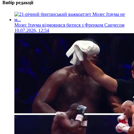
Вибір редакції
Мозес Ітаума відмовився битися з Френком Санчесом
10.07.2026, 12:54