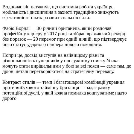
Водночас він натякнув, що системна робота українця,
мобільність і дисципліна в захисті традиційно знижують
ефективність таких разових спалахів сили.​
Фабіо Вордлі — 30‑річний британець, який розпочав
професійну кар’єру у 2017 році та зібрав вражаючий рекорд
без поразок — 20 перемог при одній нічиїй, що підтверджує
його статус ударного панчера нового покоління.
Попри це, досвід виступів на найвищому рівні та
різноплановість суперників у послужному списку Усика
можуть стати вирішальними у бою за всі пояси — саме там, де
дрібні деталі перетворюються на стратегічну перевагу.
Контраст стилів — темп і багатошарові комбінації українця
проти вибухового таймінгу британця — задає рамку
потенційної дуелі, у якій кожна помилка коштуватиме надто
дорого.​