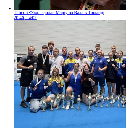
Тайсон Ф'юрі здолав Маріуша Ваха в Таїланді
20:46, 24/07