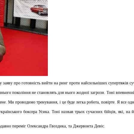
 заяву про готовність вийти на ринг проти найсильніших супертяжів суч
нього покоління не становлять для нього жодної загрози. Тоні впевнений 
не. Ми проводимо тренування, і це буде легка робота, повірте. Я все одн
країнського боксера Усика. Тоні назвав трьох сучасних бійців, які, на
давно переміг Олександра Гвоздика, та Джервонта Девіс.