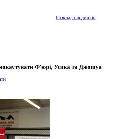
Розклад поєдинків
 нокаутувати Ф'юрі, Усика та Джошуа
ати