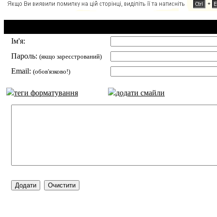
Додавання коментаря:
Ім'я:
Пароль:
(якщо зареєстрований)
Email:
(обов'язково!)
теги форматування
додати смайли