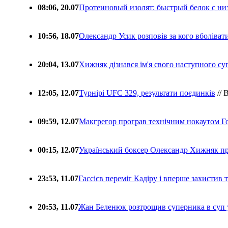
08:06, 20.07
Протеиновый изолят: быстрый белок с ни
10:56, 18.07
Олександр Усик розповів за кого вболіва
20:04, 13.07
Хижняк дізнався ім'я свого наступного с
12:05, 12.07
Турнірі UFC 329, результати поєдинків
// 
09:59, 12.07
Макгрегор програв технічним нокаутом Г
00:15, 12.07
Український боксер Олександр Хижняк пр
23:53, 11.07
Гассієв переміг Кадіру і вперше захистив
20:53, 11.07
Жан Беленюк розтрощив суперника в суп