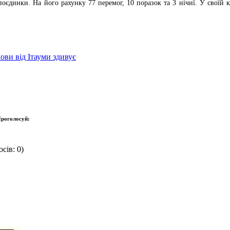
єдинки. На його рахунку 77 перемог, 10 поразок та 3 нічиї. У своїй ка
ови від Ітауми здивує
роголосуй:
сів: 0)