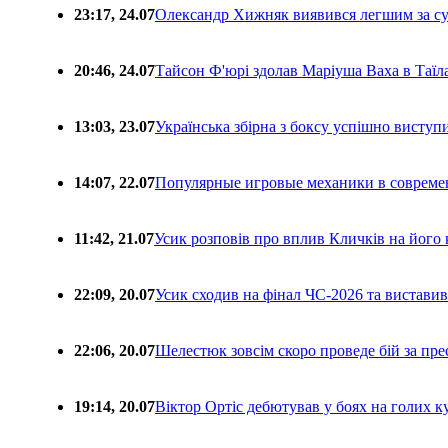
23:17, 24.07
Олександр Хижняк виявився легшим за с
20:46, 24.07
Тайсон Ф'юрі здолав Маріуша Ваха в Таїл
13:03, 23.07
Українська збірна з боксу успішно виступ
14:07, 22.07
Популярные игровые механики в совреме
11:42, 21.07
Усик розповів про вплив Кличків на його 
22:09, 20.07
Усик сходив на фінал ЧС-2026 та вистави
22:06, 20.07
Шелестюк зовсім скоро проведе бій за п
19:14, 20.07
Віктор Ортіс дебютував у боях на голих 