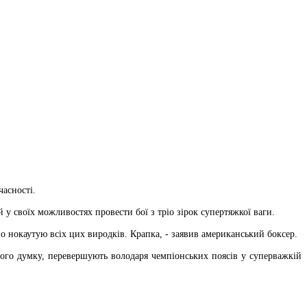
асності.
у своїх можливостях провести бої з тріо зірок супертяжкої ваги.
о нокаутую всіх цих виродків. Крапка, - заявив американський боксер.
 його думку, перевершують володаря чемпіонських поясів у суперважкій