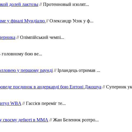
зкой долей лактозы
// Протеиновый изолят...
тиме у фіналі Мундіалю
// Олександр Усик у ф...
уперника
// Олімпійський чемпі...
В головному бою ве...
олловею у першому раунді
// Ірландець отримав ...
оведе поєдинок в андеркарді бою Ентоні Джошуа
// Суперник укр
 титул WBA
// Гассієв переміг те...
 у своєму дебюті в ММА
// Жан Беленюк розтро...