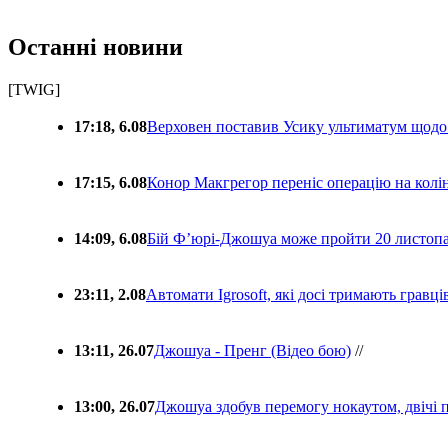
Останні новини
[TWIG]
17:18, 6.08
Верховен поставив Усику ультиматум щодо
17:15, 6.08
Конор Макгрегор переніс операцію на колін
14:09, 6.08
Бій Ф’юрі-Джошуа може пройти 20 листоп
23:11, 2.08
Автомати Igrosoft, які досі тримають гравц
13:11, 26.07
Джошуа - Пренг (Відео бою)
//
13:00, 26.07
Джошуа здобув перемогу нокаутом, двічі 