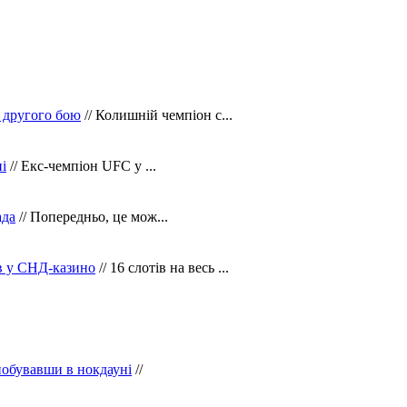
 другого бою
// Колишній чемпіон с...
і
// Екс-чемпіон UFC у ...
ада
// Попередньо, це мож...
ів у СНД-казино
// 16 слотів на весь ...
побувавши в нокдауні
//