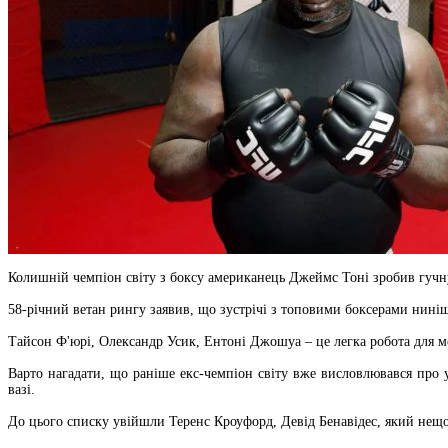
Колишній чемпіон світу з боксу американець Джеймс Тоні зробив гучну
58-річний ветан рингу заявив, що зустрічі з топовими боксерами ниніш
Тайсон Ф'юрі, Олександр Усик, Ентоні Джошуа – це легка робота для ме
Варто нагадати, що раніше екс-чемпіон світу вже висловлювався про у
вазі.
До цього списку увійшли Теренс Кроуфорд, Девід Бенавідес, який нещо