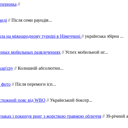
уперника
//
анді
// Після семи раундів...
ила на міжнародному турнірі в Німеччині
// українська збірна ...
нных мобильных развлечениях
// Успех мобильной иг...
кар'єру
// Колишній абсолютни...
в фото
// Після перемоги ісп...
рестижний пояс від WBO
// Український боксер...
кулаках і покинув ринг з жорсткою травмою обличчя
// 39-річний 