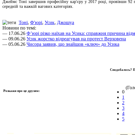
Джеймс Тоні завершив професійну кар'єру у 2017 році, провівши 92 по
середній та важкій вагових категоріях.
Тоні
,
Ф'юрі
,
Усик
,
Джошуа
Новини по темі:
— 17.06.26
Ф’юрі різко наїхав на Усика: справжня причина відм
— 09.06.26
Усик жорстко відреагував на протест Верховена
— 05.06.26
Чисора заявив, що знайшов «ключ» до Усика
Сподобалось? П
(Голо
Розкажи про це друзям:
0
1
2
3
4
5