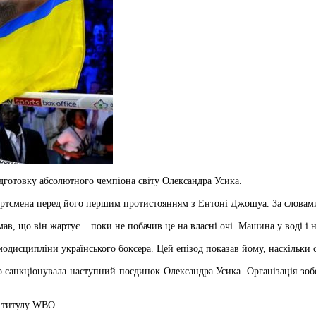
дготовку абсолютного чемпіона світу Олександра Усика.
ртсмена перед його першим протистоянням з Ентоні Джошуа. За словами Ч
в, що він жартує... поки не побачив це на власні очі. Машина у воді і 
модисципліни українського боксера. Цей епізод показав йому, наскільки
о санкціонувала наступний поєдинок Олександра Усика. Організація зобо
и титулу WBO.