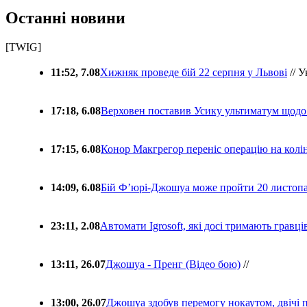
Останні новини
[TWIG]
11:52, 7.08
Хижняк проведе бій 22 серпня у Львові
// У
17:18, 6.08
Верховен поставив Усику ультиматум щодо
17:15, 6.08
Конор Макгрегор переніс операцію на колін
14:09, 6.08
Бій Ф’юрі-Джошуа може пройти 20 листоп
23:11, 2.08
Автомати Igrosoft, які досі тримають гравц
13:11, 26.07
Джошуа - Пренг (Відео бою)
//
13:00, 26.07
Джошуа здобув перемогу нокаутом, двічі 