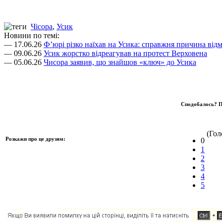
Чісора
,
Усик
Новини по темі:
— 17.06.26
Ф’юрі різко наїхав на Усика: справжня причина відм
— 09.06.26
Усик жорстко відреагував на протест Верховена
— 05.06.26
Чисора заявив, що знайшов «ключ» до Усика
Сподобалось? П
(Голо
Розкажи про це друзям:
0
1
2
3
4
5