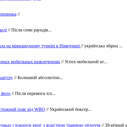
уперника
//
анді
// Після семи раундів...
ила на міжнародному турнірі в Німеччині
// українська збірна ...
нных мобильных развлечениях
// Успех мобильной иг...
кар'єру
// Колишній абсолютни...
в фото
// Після перемоги ісп...
рестижний пояс від WBO
// Український боксер...
кулаках і покинув ринг з жорсткою травмою обличчя
// 39-річний 