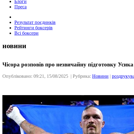
Блоги
Преса
Результат поєдинків
Рейтинги боксерів
Всі боксери
новини
Чісора розповів про незвичайну підготовку Усика
Опубліковано: 09:21, 15/08/2025 | Рубрика:
Новини
|
роздрукув