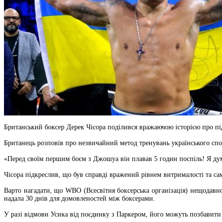
Британський боксер Дерек Чісора поділився вражаючою історією про пі
Британець розповів про незвичайний метод тренувань українського спо
«Перед своїм першим боєм з Джошуа він плавав 5 годин поспіль! Я дума
Чісора підкреслив, що був справді вражений рівнем витрималості та са
Варто нагадати, що WBO (Всесвітня боксерська організація) нещодавн
надала 30 днів для домовленостей між боксерами.
У разі відмови Усика від поєдинку з Паркером, його можуть позбавит