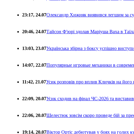
23:17, 24.07
Олександр Хижняк виявився легшим за с
20:46, 24.07
Тайсон Ф'юрі здолав Маріуша Ваха в Таїл
13:03, 23.07
Українська збірна з боксу успішно виступ
14:07, 22.07
Популярные игровые механики в совреме
11:42, 21.07
Усик розповів про вплив Кличків на його 
22:09, 20.07
Усик сходив на фінал ЧС-2026 та вистави
22:06, 20.07
Шелестюк зовсім скоро проведе бій за п
19:14, 20.07
Віктор Ортіс дебютував у боях на голих 