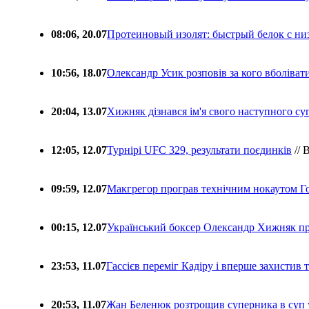
08:06, 20.07
Протеиновый изолят: быстрый белок с ни
10:56, 18.07
Олександр Усик розповів за кого вболіва
20:04, 13.07
Хижняк дізнався ім'я свого наступного с
12:05, 12.07
Турнірі UFC 329, результати поєдинків
// 
09:59, 12.07
Макгрегор програв технічним нокаутом Г
00:15, 12.07
Український боксер Олександр Хижняк пр
23:53, 11.07
Гассієв переміг Кадіру і вперше захистив
20:53, 11.07
Жан Беленюк розтрощив суперника в суп