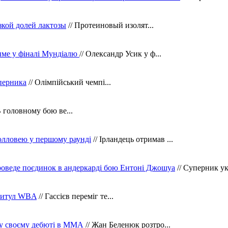
зкой долей лактозы
// Протеиновый изолят...
тиме у фіналі Мундіалю
// Олександр Усик у ф...
уперника
// Олімпійський чемпі...
В головному бою ве...
олловею у першому раунді
// Ірландець отримав ...
оведе поєдинок в андеркарді бою Ентоні Джошуа
// Суперник укр
 титул WBA
// Гассієв переміг те...
 у своєму дебюті в ММА
// Жан Беленюк розтро...