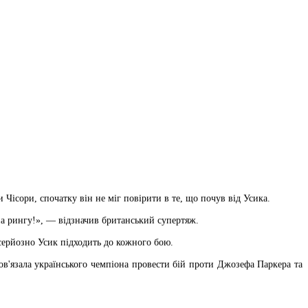
ісори, спочатку він не міг повірити в те, що почув від Усика.
на рингу!», — відзначив британський супертяж.
 серйозно Усик підходить до кожного бою.
в'язала українського чемпіона провести бій проти Джозефа Паркера та