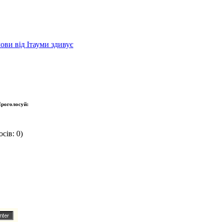
ови від Ітауми здивує
роголосуй:
сів: 0)