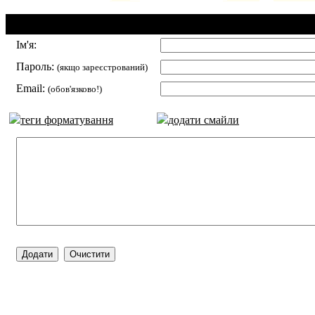
Додавання коментаря:
Ім'я:
Пароль:
(якщо зареєстрований)
Email:
(обов'язково!)
теги форматування
додати смайли