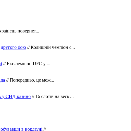
країнець повернет...
 другого бою
// Колишній чемпіон с...
і
// Екс-чемпіон UFC у ...
ада
// Попередньо, це мож...
ів у СНД-казино
// 16 слотів на весь ...
побувавши в нокдауні
//