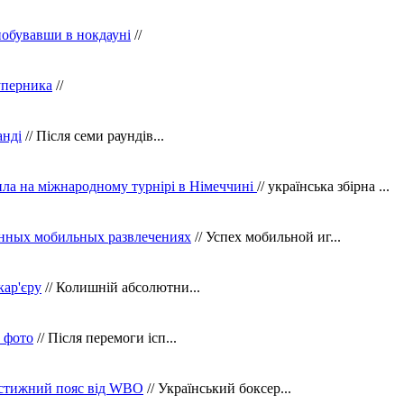
побувавши в нокдауні
//
уперника
//
анді
// Після семи раундів...
ила на міжнародному турнірі в Німеччині
// українська збірна ...
нных мобильных развлечениях
// Успех мобильной иг...
кар'єру
// Колишній абсолютни...
в фото
// Після перемоги ісп...
рестижний пояс від WBO
// Український боксер...