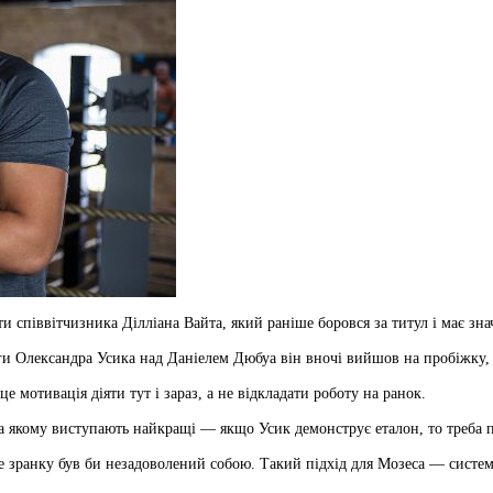
 співвітчизника Ділліана Вайта, який раніше боровся за титул і має знач
оги Олександра Усика над Даніелем Дюбуа він вночі вийшов на пробіжку, 
 мотивація діяти тут і зараз, а не відкладати роботу на ранок.
 на якому виступають найкращі — якщо Усик демонструє еталон, то треба 
е зранку був би незадоволений собою. Такий підхід для Мозеса — системн