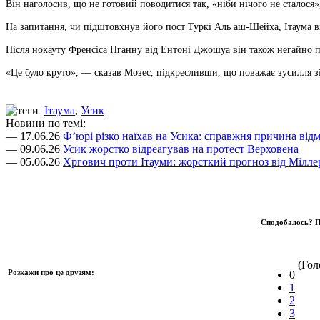
Він наголосив, що не готовий поводитися так, «ніби нічого не сталося»,
На запитання, чи підштовхнув його пост Туркі Аль аш-Шейха, Ітаума ві
Після нокауту Френсіса Нганну від Ентоні Джошуа він також негайно по
«Це було круто», — сказав Мозес, підкресливши, що поважає зусилля з
Ітаума
,
Усик
Новини по темі:
— 17.06.26
Ф’юрі різко наїхав на Усика: справжня причина відм
— 09.06.26
Усик жорстко відреагував на протест Верховена
— 05.06.26
Хргович проти Ітауми: жорсткий прогноз від Мілле
Сподобалось? П
(Голо
Розкажи про це друзям:
0
1
2
3