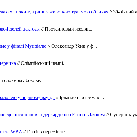
кулаках і покинув ринг з жорсткою травмою обличчя
// 39-річний 
зкой долей лактозы
// Протеиновый изолят...
тиме у фіналі Мундіалю
// Олександр Усик у ф...
уперника
// Олімпійський чемпі...
В головному бою ве...
олловею у першому раунді
// Ірландець отримав ...
оведе поєдинок в андеркарді бою Ентоні Джошуа
// Суперник укр
 титул WBA
// Гассієв переміг те...