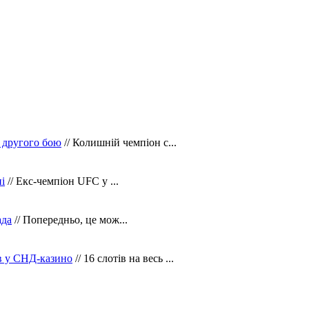
 другого бою
// Колишній чемпіон с...
і
// Екс-чемпіон UFC у ...
ада
// Попередньо, це мож...
ів у СНД-казино
// 16 слотів на весь ...