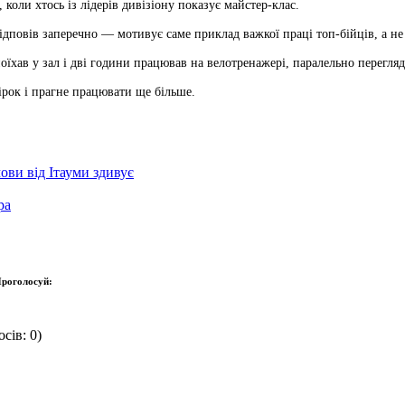
 коли хтось із лідерів дивізіону показує майстер-клас.
дповів заперечно — мотивує саме приклад важкої праці топ-бійців, а не 
їхав у зал і дві години працював на велотренажері, паралельно перегляд
ірок і прагне працювати ще більше.
ови від Ітауми здивує
ра
роголосуй:
сів: 0)