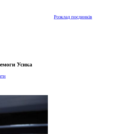
Розклад поєдинків
ремоги Усика
ати