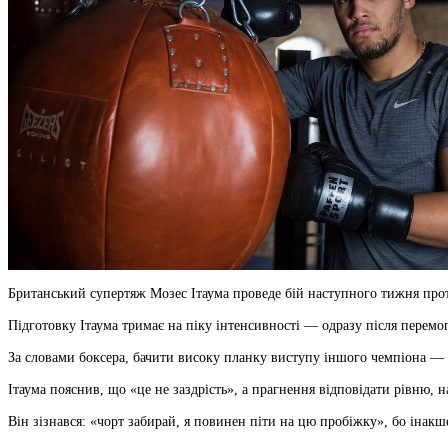
Британський супертяж Мозес Ітаума проведе бій наступного тижня проти
Підготовку Ітаума тримає на піку інтенсивності — одразу після перем
За словами боксера, бачити високу планку виступу іншого чемпіона — це
Ітаума пояснив, що «це не заздрість», а прагнення відповідати рівню,
Він зізнався: «чорт забирай, я повинен піти на цю пробіжку», бо інакш