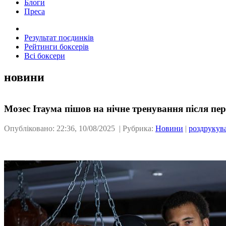
Блоги
Преса
Результат поєдинків
Рейтинги боксерів
Всі боксери
новини
Мозес Ітаума пішов на нічне тренування після пе
Опубліковано: 22:36, 10/08/2025 | Рубрика:
Новини
|
роздрукув