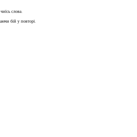
чиїсь слова.
аючи бій у повторі.