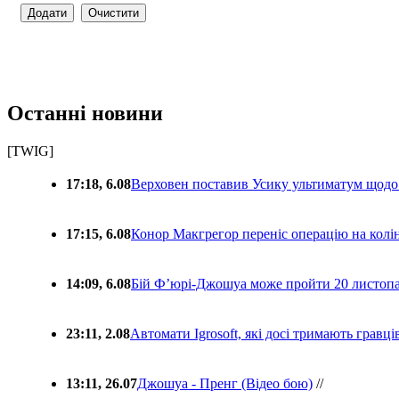
Останні новини
[TWIG]
17:18, 6.08
Верховен поставив Усику ультиматум щодо
17:15, 6.08
Конор Макгрегор переніс операцію на колін
14:09, 6.08
Бій Ф’юрі-Джошуа може пройти 20 листоп
23:11, 2.08
Автомати Igrosoft, які досі тримають гравц
13:11, 26.07
Джошуа - Пренг (Відео бою)
//