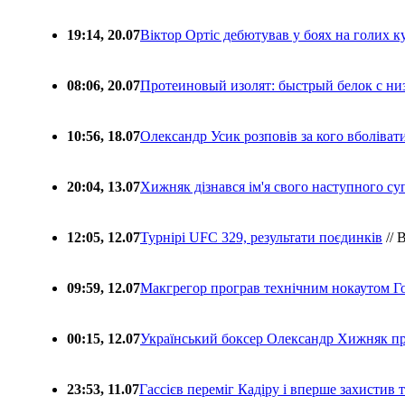
19:14, 20.07
Віктор Ортіс дебютував у боях на голих 
08:06, 20.07
Протеиновый изолят: быстрый белок с ни
10:56, 18.07
Олександр Усик розповів за кого вболіва
20:04, 13.07
Хижняк дізнався ім'я свого наступного с
12:05, 12.07
Турнірі UFC 329, результати поєдинків
// 
09:59, 12.07
Макгрегор програв технічним нокаутом Г
00:15, 12.07
Український боксер Олександр Хижняк пр
23:53, 11.07
Гассієв переміг Кадіру і вперше захистив