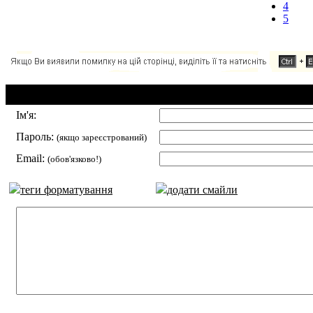
4
5
Додавання коментаря:
Ім'я:
Пароль:
(якщо зареєстрований)
Email:
(обов'язково!)
теги форматування
додати смайли