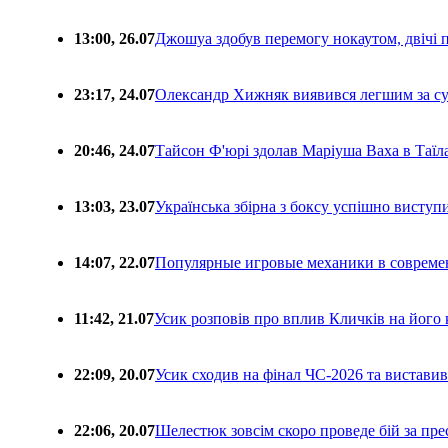
13:00, 26.07
Джошуа здобув перемогу нокаутом, двічі 
23:17, 24.07
Олександр Хижняк виявився легшим за с
20:46, 24.07
Тайсон Ф'юрі здолав Маріуша Ваха в Таїл
13:03, 23.07
Українська збірна з боксу успішно виступ
14:07, 22.07
Популярные игровые механики в совреме
11:42, 21.07
Усик розповів про вплив Кличків на його 
22:09, 20.07
Усик сходив на фінал ЧС-2026 та вистави
22:06, 20.07
Шелестюк зовсім скоро проведе бій за п