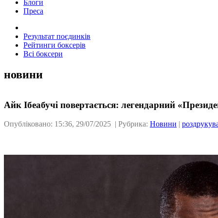
Блоги
Преса
Результат поєдинків
Рейтинги боксерів
Всі боксери
новини
Айк Ібеабучі повертається: легендарний «Президе
Опубліковано: 15:36, 29/07/2025 | Рубрика:
Новини
|
роздрукув