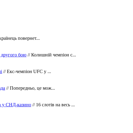
країнець повернет...
 другого бою
// Колишній чемпіон с...
і
// Екс-чемпіон UFC у ...
ада
// Попередньо, це мож...
ів у СНД-казино
// 16 слотів на весь ...