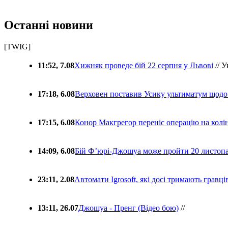
Останні новини
[TWIG]
11:52, 7.08
Хижняк проведе бій 22 серпня у Львові
// У
17:18, 6.08
Верховен поставив Усику ультиматум щодо
17:15, 6.08
Конор Макгрегор переніс операцію на колін
14:09, 6.08
Бій Ф’юрі-Джошуа може пройти 20 листоп
23:11, 2.08
Автомати Igrosoft, які досі тримають гравц
13:11, 26.07
Джошуа - Пренг (Відео бою)
//