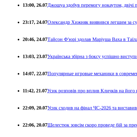
13:00, 26.07
Джошуа здобув перемогу нокаутом, двічі 
23:17, 24.07
Олександр Хижняк виявився легшим за с
20:46, 24.07
Тайсон Ф'юрі здолав Маріуша Ваха в Таїл
13:03, 23.07
Українська збірна з боксу успішно виступ
14:07, 22.07
Популярные игровые механики в совреме
11:42, 21.07
Усик розповів про вплив Кличків на його 
22:09, 20.07
Усик сходив на фінал ЧС-2026 та вистави
22:06, 20.07
Шелестюк зовсім скоро проведе бій за п