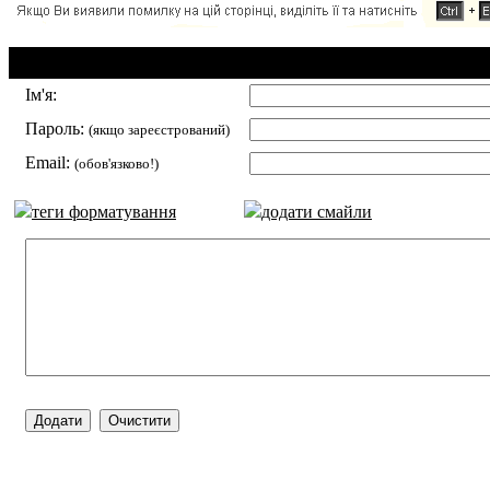
Додавання коментаря:
Ім'я:
Пароль:
(якщо зареєстрований)
Email:
(обов'язково!)
теги форматування
додати смайли