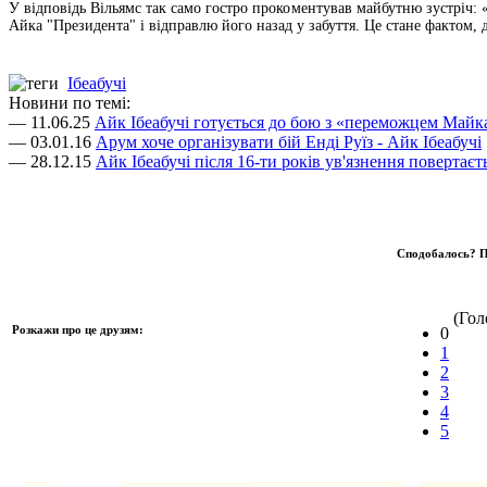
У відповідь Вільямс так само гостро прокоментував майбутню зустріч: «
Айка "Президента" і відправлю його назад у забуття. Це стане фактом, 
Ібеабучі
Новини по темі:
— 11.06.25
Айк Ібеабучі готується до бою з «переможцем Майк
— 03.01.16
Арум хоче організувати бій Енді Руїз - Айк Ібеабучі
— 28.12.15
Айк Ібеабучі після 16-ти років ув'язнення повертаєт
Сподобалось? П
(Голо
Розкажи про це друзям:
0
1
2
3
4
5