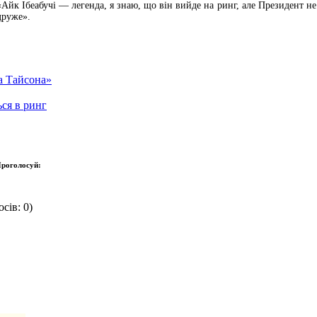
Айк Ібеабучі — легенда, я знаю, що він вийде на ринг, але Президент не 
друже».
а Тайсона»
ься в ринг
роголосуй:
сів: 0)