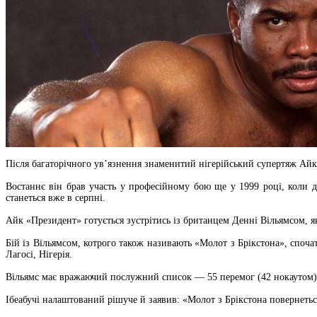
Після багаторічного ув’язнення знаменитий нігерійський супертяж Айк 
Востаннє він брав участь у професійному бою ще у 1999 році, коли д
станеться вже в серпні.
Айк «Президент» готується зустрітись із британцем Денні Вільямсом, 
Бій із Вільямсом, котрого також називають «Молот з Брікстона», споч
Лагосі, Нігерія.
Вільямс має вражаючий послужний список — 55 перемог (42 нокаутом)
Ібеабучі налаштований рішуче й заявив: «Молот з Брікстона повернетьс