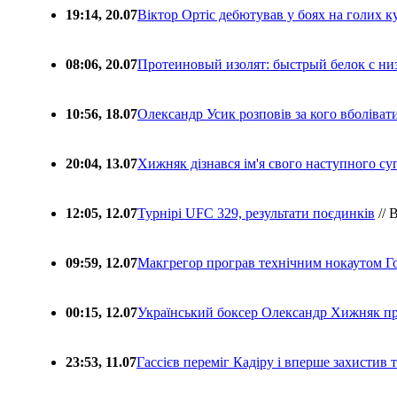
19:14, 20.07
Віктор Ортіс дебютував у боях на голих 
08:06, 20.07
Протеиновый изолят: быстрый белок с ни
10:56, 18.07
Олександр Усик розповів за кого вболіва
20:04, 13.07
Хижняк дізнався ім'я свого наступного с
12:05, 12.07
Турнірі UFC 329, результати поєдинків
// 
09:59, 12.07
Макгрегор програв технічним нокаутом Г
00:15, 12.07
Український боксер Олександр Хижняк пр
23:53, 11.07
Гассієв переміг Кадіру і вперше захистив