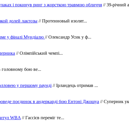
кулаках і покинув ринг з жорсткою травмою обличчя
// 39-річний 
зкой долей лактозы
// Протеиновый изолят...
тиме у фіналі Мундіалю
// Олександр Усик у ф...
уперника
// Олімпійський чемпі...
В головному бою ве...
олловею у першому раунді
// Ірландець отримав ...
оведе поєдинок в андеркарді бою Ентоні Джошуа
// Суперник укр
 титул WBA
// Гассієв переміг те...