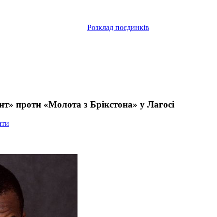
Розклад поєдинків
нт» проти «Молота з Брікстона» у Лагосі
ати