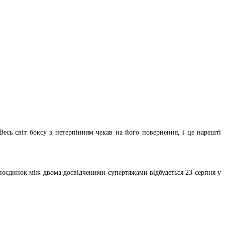
есь світ боксу з нетерпінням чекав на його повернення, і це нарешті
 поєдинок між двома досвідченими супертяжами відбудеться 23 серпня у