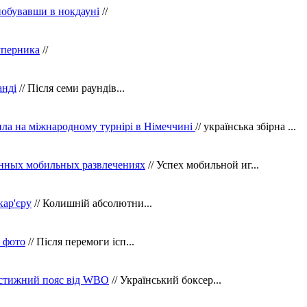
побувавши в нокдауні
//
уперника
//
анді
// Після семи раундів...
ила на міжнародному турнірі в Німеччині
// українська збірна ...
нных мобильных развлечениях
// Успех мобильной иг...
кар'єру
// Колишній абсолютни...
в фото
// Після перемоги ісп...
рестижний пояс від WBO
// Український боксер...