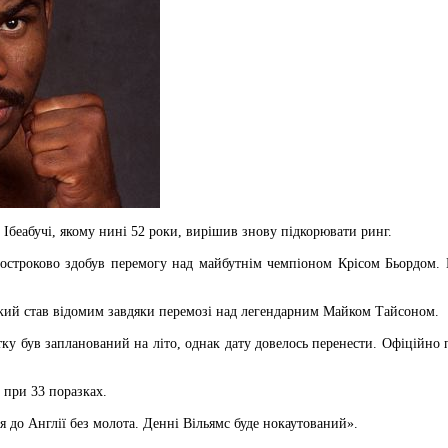
Ібеабучі, якому нині 52 роки, вирішив знову підкорювати ринг.
остроково здобув перемогу над майбутнім чемпіоном Крісом Бьордом. В
який став відомим завдяки перемозі над легендарним Майком Тайсоном.
атку був запланований на літо, однак дату довелось перенести. Офіційно
 при 33 поразках.
я до Англії без молота. Денні Вільямс буде нокаутований».