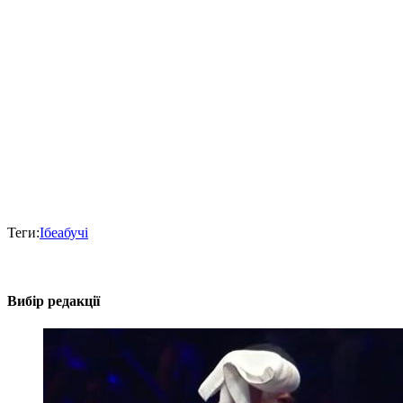
Теги:
Ібеабучі
Вибір редакції