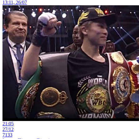
13:11, 26/07
21:05
27/12
7133