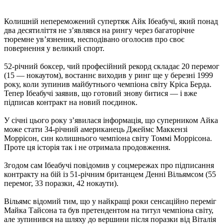
Колишній непереможений супертяж Айк Ібеабучі, який понад
два десятиліття не з’являвся на рингу через багаторічне
тюремне ув’язнення, несподівано оголосив про своє
повернення у великий спорт.
52-річний боксер, чий професійний рекорд складає 20 перемог
(15 — нокаутом), востаннє виходив у ринг ще у березні 1999
року, коли зупинив майбутнього чемпіона світу Кріса Берда.
Тепер Ібеабучі заявив, що готовий знову битися — і вже
підписав контракт на новий поєдинок.
У січні цього року з’явилася інформація, що суперником Айка
може стати 34-річний американець Джеймс Маккензі
Моррісон, син колишнього чемпіона світу Томмі Моррісона.
Проте ця історія так і не отримала продовження.
Згодом сам Ібеабучі повідомив у соцмережах про підписання
контракту на бій із 51-річним британцем Денні Вільямсом (55
перемог, 33 поразки, 42 нокаути).
Вільямс відомий тим, що у найкращі роки сенсаційно переміг
Майка Тайсона та був претендентом на титул чемпіона світу,
але зупинився на шляху до вершини після поразки від Віталія