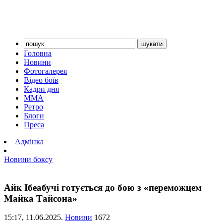
Головна
Новини
Фотогалерея
Відео боїв
Кадри дня
ММА
Ретро
Блоги
Преса
Адмінка
Новини боксу
Айк Ібеабучі готується до бою з «переможцем
Майка Тайсона»
15:17,
11.06.2025.
Новини
1672