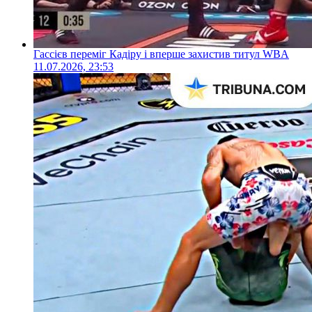
Гассієв переміг Кадіру і вперше захистив титул WBA
11.07.2026, 23:53