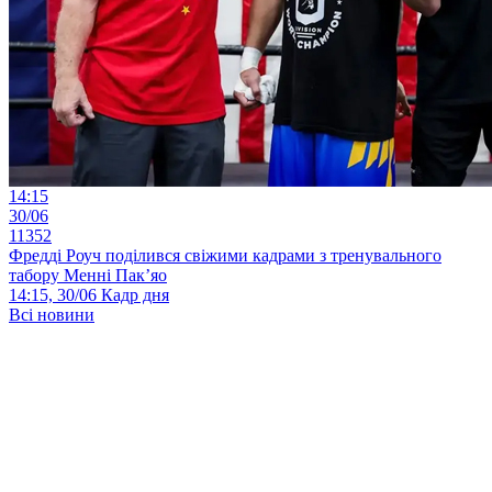
14:15
30/06
11352
Фредді Роуч поділився свіжими кадрами з тренувального
табору Менні Пак’яо
14:15, 30/06
Кадр дня
Всі новини