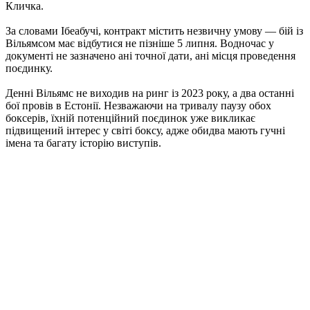
Кличка.
За словами Ібеабучі, контракт містить незвичну умову — бій із
Вільямсом має відбутися не пізніше 5 липня. Водночас у
документі не зазначено ані точної дати, ані місця проведення
поєдинку.
Денні Вільямс не виходив на ринг із 2023 року, а два останні
бої провів в Естонії. Незважаючи на тривалу паузу обох
боксерів, їхній потенційний поєдинок уже викликає
підвищений інтерес у світі боксу, адже обидва мають гучні
імена та багату історію виступів.