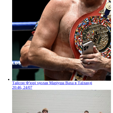
Тайсон Ф'юрі здолав Маріуша Ваха в Таїланді
20:46, 24/07