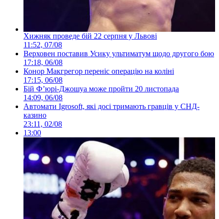
Хижняк проведе бій 22 серпня у Львові
11:52, 07/08
Верховен поставив Усику ультиматум щодо другого бою
17:18, 06/08
Конор Макгрегор переніс операцію на коліні
17:15, 06/08
Бій Ф’юрі-Джошуа може пройти 20 листопада
14:09, 06/08
Автомати Igrosoft, які досі тримають гравців у СНД-
казино
23:11, 02/08
13:00