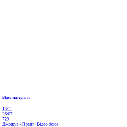
Відео матеріали
13:11
26/07
729
Джошуа - Пренг (Відео бою)