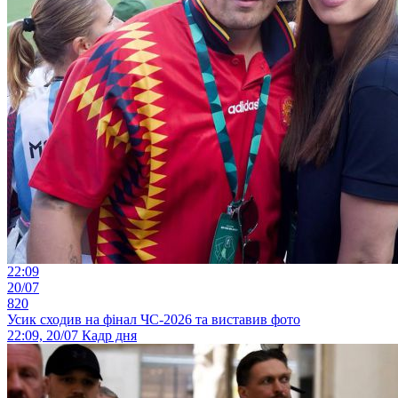
22:09
20/07
820
Усик сходив на фінал ЧС-2026 та виставив фото
22:09, 20/07
Кадр дня