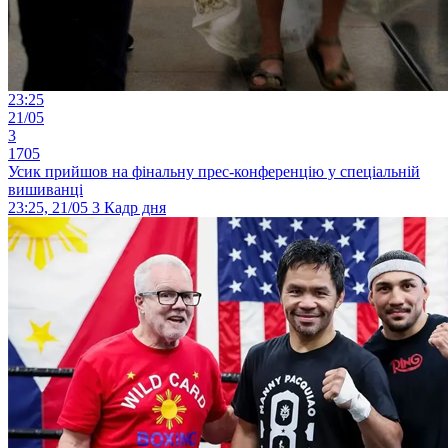
23:25
21/05
3
1705
Усик прийшов на фінальну прес-конференцію у спеціальній
вишиванці
23:25, 21/05
3
Кадр дня