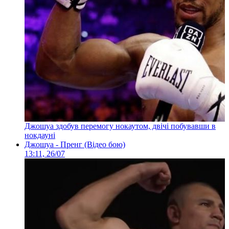
Джошуа здобув перемогу нокаутом, двічі побувавши в
нокдауні
Джошуа - Пренг (Відео бою)
13:11, 26/07