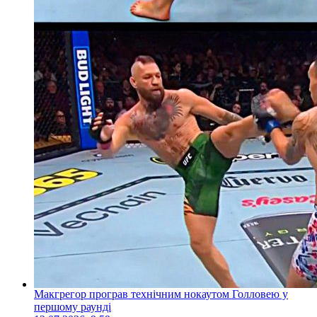
Макгрегор програв технічним нокаутом Голловею у
першому раунді