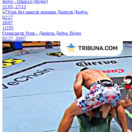
Іноуе - Пікассо (Відео)
21:05, 27/12
02:27
20/07
11195
Олександр Усик - Даніель Дебуа. Відео
02:27, 20/07