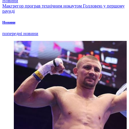
Новини
Макгрегор програв технічним нокаутом Голловею у першому
раунді
Новини
попередні новини