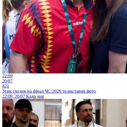
22:09
20/07
821
Усик сходив на фінал ЧС-2026 та виставив фото
22:09, 20/07
Кадр дня