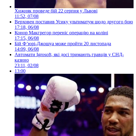
Хижняк проведе бій 22 серпня у Львові
11:52, 07/08
Верховен поставив Усику ультиматум щодо другого бою
17:18, 06/08
Конор Макгрегор переніс операцію на коліні
17:15, 06/08
Бій Ф’юрі-Джошуа може пройти 20 листопада
14:09, 06/08
Автомати Igrosoft, які досі тримають гравців у СНД-
казино
23:11, 02/08
13:00