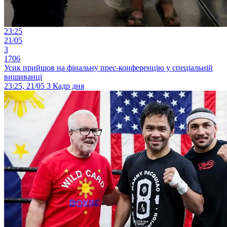
23:25
21/05
3
1706
Усик прийшов на фінальну прес-конференцію у спеціальній
вишиванці
23:25, 21/05
3
Кадр дня