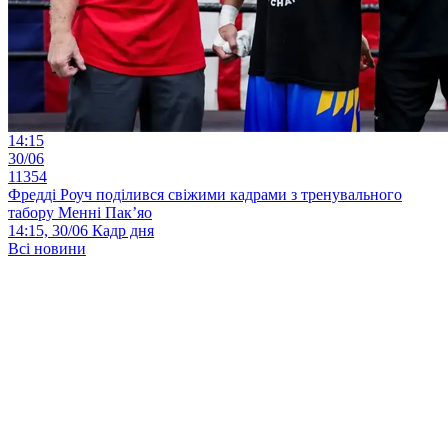
14:15
30/06
11354
Фредді Роуч поділився свіжими кадрами з тренувального
табору Менні Пак’яо
14:15, 30/06
Кадр дня
Всі новини