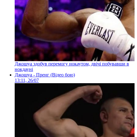
Джошуа здобув перемогу нокаутом, двічі побувавши в
нокдауні
Джошуа - Пренг (Відео бою)
13:11, 26/07