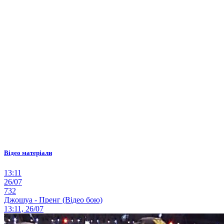
Відео матеріали
13:11
26/07
732
Джошуа - Пренг (Відео бою)
13:11, 26/07