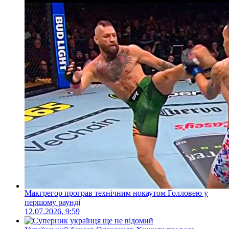
Макгрегор програв технічним нокаутом Голловею у
першому раунді
12.07.2026, 9:59