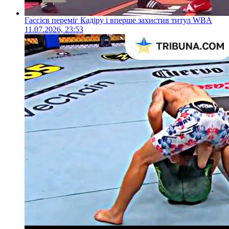
Гассієв переміг Кадіру і вперше захистив титул WBA
11.07.2026, 23:53