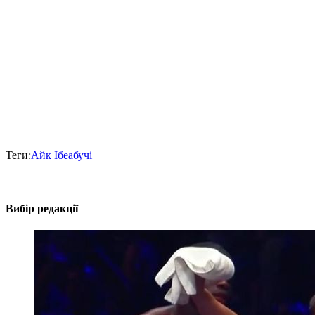
Теги:
Айк Ібеабучі
Вибір редакції