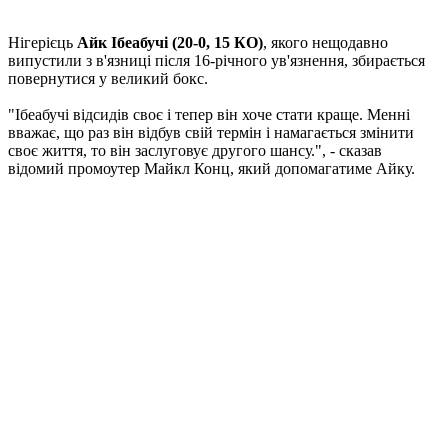
Нігерієць
Айк Ібеабучі (20-0, 15 КО)
, якого нещодавно
випустили з в'язниці після 16-річного ув'язнення, збирається
повернутися у великий бокс.
"Ібеабучі відсидів своє і тепер він хоче стати краще. Менні
вважає, що раз він відбув свій термін і намагається змінити
своє життя, то він заслуговує другого шансу.", - сказав
відомий промоутер Майкл Конц, який допомагатиме Айку.