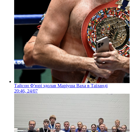
Тайсон Ф'юрі здолав Маріуша Ваха в Таїланді
20:46, 24/07