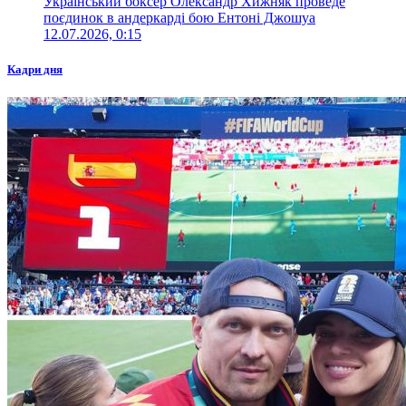
Український боксер Олександр Хижняк проведе
поєдинок в андеркарді бою Ентоні Джошуа
12.07.2026, 0:15
Кадри дня