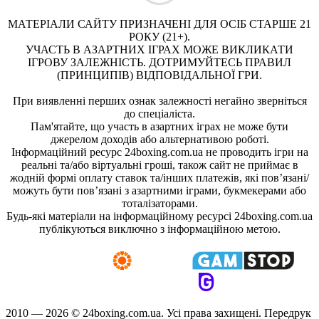
МАТЕРІАЛИ САЙТУ ПРИЗНАЧЕНІ ДЛЯ ОСІБ СТАРШЕ 21
РОКУ (21+).
УЧАСТЬ В АЗАРТНИХ ІГРАХ МОЖЕ ВИКЛИКАТИ
ІГРОВУ ЗАЛЕЖНІСТЬ. ДОТРИМУЙТЕСЬ ПРАВИЛ
(ПРИНЦИПІВ) ВІДПОВІДАЛЬНОЇ ГРИ.
При виявленні перших ознак залежності негайно зверніться
до спеціаліста.
Пам'ятайте, що участь в азартних іграх не може бути
джерелом доходів або альтернативою роботі.
Інформаційний ресурс 24boxing.com.ua не проводить ігри на
реальні та/або віртуальні гроші, також сайт не приймає в
жодній формі оплату ставок та/інших платежів, які пов’язані/
можуть бути пов’язані з азартними іграми, букмекерами або
тоталізаторами.
Будь-які матеріали на інформаційному ресурсі 24boxing.com.ua
публікуються виключно з інформаційною метою.
2010 — 2026 ©
24boxing.com.ua.
Усi права захищенi. Передрук