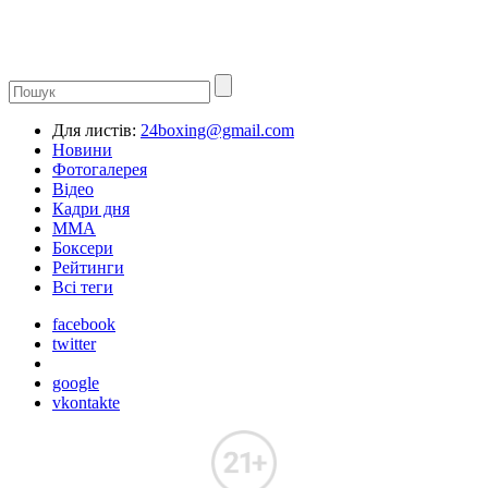
Для листів:
24boxing@gmail.com
Новини
Фотогалерея
Відео
Кадри дня
ММА
Боксери
Рейтинги
Всі теги
facebook
twitter
google
vkontakte