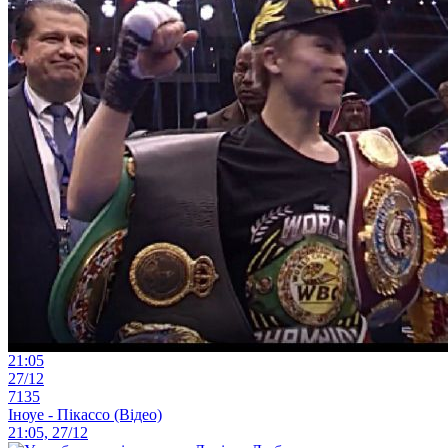
21:05
27/12
7135
Іноуе - Пікассо (Відео)
21:05, 27/12