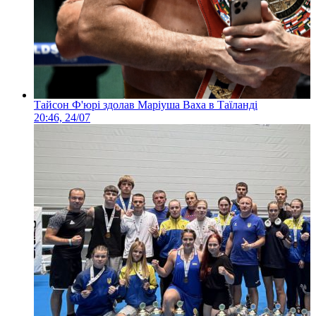
Тайсон Ф'юрі здолав Маріуша Ваха в Таїланді
20:46, 24/07