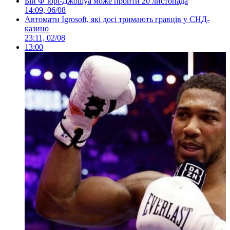
Бій Ф’юрі-Джошуа може пройти 20 листопада
14:09, 06/08
Автомати Igrosoft, які досі тримають гравців у СНД-
казино
23:11, 02/08
13:00