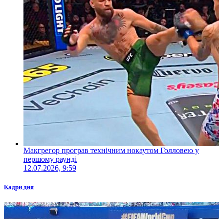
Макгрегор програв технічним нокаутом Голловею у
першому раунді
12.07.2026, 9:59
Кадри дня