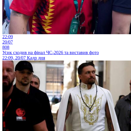
22:09
20/07
808
Усик сходив на фінал ЧС-2026 та виставив фото
22:09, 20/07
Кадр дня