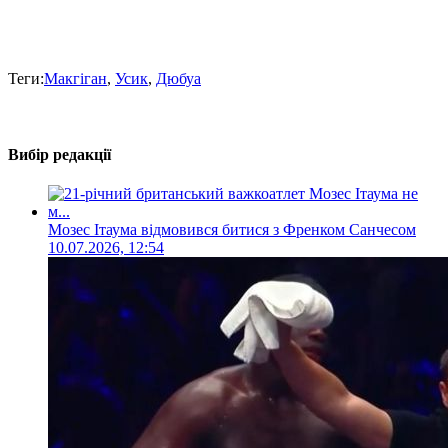
Теги:
Макгіган
,
Усик
,
Дюбуа
Вибір редакції
Мозес Ітаума відмовився битися з Френком Санчесом
10.07.2026, 12:54