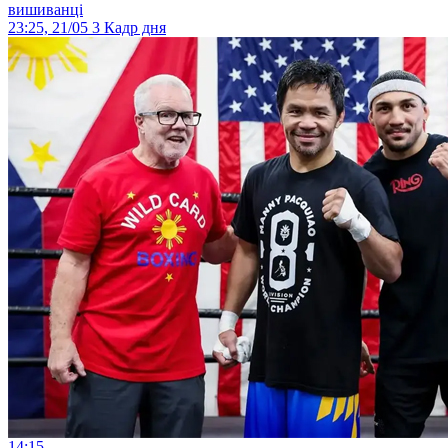
вишиванці
23:25, 21/05
3
Кадр дня
14:15