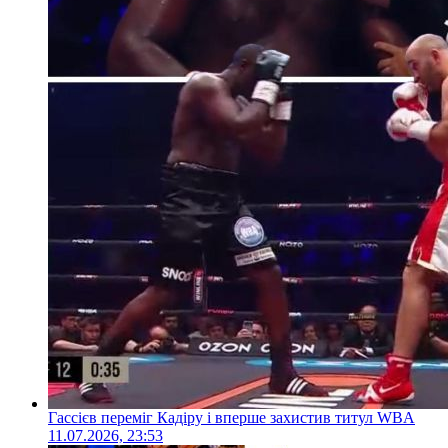
Гассієв переміг Кадіру і вперше захистив титул WBA
11.07.2026, 23:53