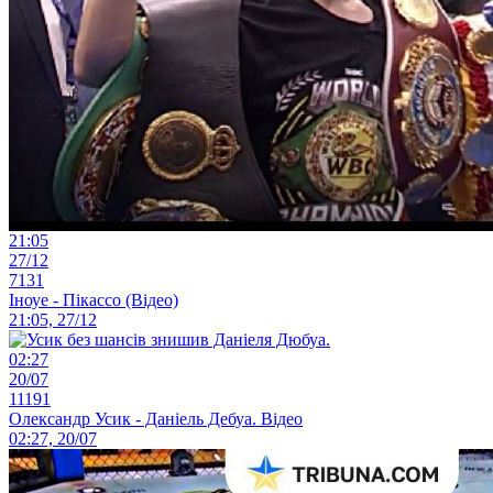
21:05
27/12
7131
Іноуе - Пікассо (Відео)
21:05, 27/12
02:27
20/07
11191
Олександр Усик - Даніель Дебуа. Відео
02:27, 20/07