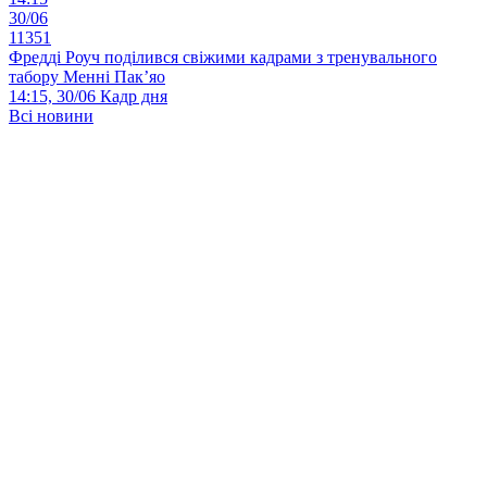
30/06
11351
Фредді Роуч поділився свіжими кадрами з тренувального
табору Менні Пак’яо
14:15, 30/06
Кадр дня
Всі новини