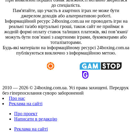
до спеціаліста.
Пам'ятайте, що участь в азартних іграх не може бути
джерелом доходів або альтернативою роботі.
Інформаційний ресурс 24boxing.com.ua не проводить ігри на
реальні та/або віртуальні гроші, також сайт не приймає в
жодній формі оплату ставок та/інших платежів, які пов’язані/
можуть бути пов’язані з азартними іграми, букмекерами або
тоталізаторами.
Будь-які матеріали на інформаційному ресурсі 24boxing.com.ua
публікуються виключно з інформаційною метою.
2010 — 2026 ©
24boxing.com.ua.
Усi права захищенi. Передрук
без гіперпосилання суворо заборонений
Про нас
Реклама на сайті
Про проект
Написати в редакцію
Реклама на сайті