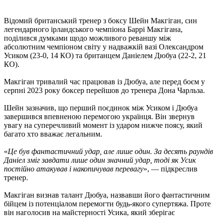
Відомий британський тренер з боксу Шейн Макгіган, син
легендарного ірландського чемпіона Баррі Макгігана,
поділився думками щодо можливого реваншу між
абсолютним чемпіоном світу у надважкій вазі Олександром
Усиком (23-0, 14 КО) та британцем Даніелем Дюбуа (22-2, 21
КО).
Макгіган тривалий час працював із Дюбуа, але перед боєм у
серпні 2023 року боксер перейшов до тренера Дона Чарльза.
Шейн зазначив, що перший поєдинок між Усиком і Дюбуа
завершився впевненою перемогою українця. Він звернув
увагу на суперечливий момент із ударом нижче поясу, який
багато хто вважає легальним.
«
Це був фантастичний удар, але лише один. За десять раундів
Даніел зміг завдати лише один значний удар, тоді як Усик
постійно атакував і накопичував перевагу
», — підкреслив
тренер.
Макгіган визнав талант Дюбуа, назвавши його фантастичним
бійцем із потенціалом перемогти будь-якого супертяжа. Проте
він наголосив на майстерності Усика, який зберігає