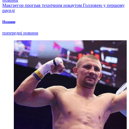
Новини
Макгрегор програв технічним нокаутом Голловею у першому
раунді
Новини
попередні новини