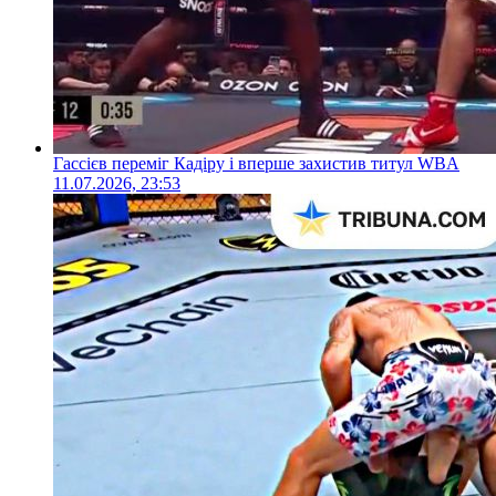
Гассієв переміг Кадіру і вперше захистив титул WBA
11.07.2026, 23:53