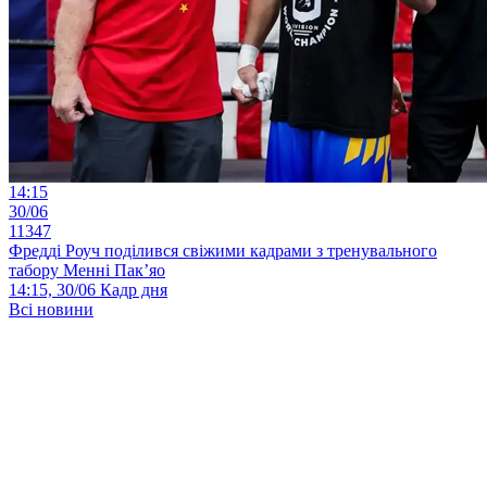
14:15
30/06
11347
Фредді Роуч поділився свіжими кадрами з тренувального
табору Менні Пак’яо
14:15, 30/06
Кадр дня
Всі новини