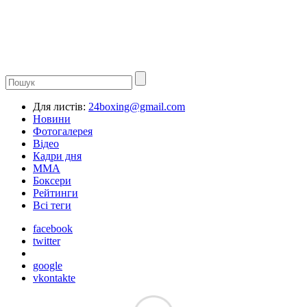
Для листів:
24boxing@gmail.com
Новини
Фотогалерея
Відео
Кадри дня
ММА
Боксери
Рейтинги
Всі теги
facebook
twitter
google
vkontakte