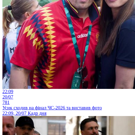
22:09
20/07
781
Усик сходив на фінал ЧС-2026 та виставив фото
22:09, 20/07
Кадр дня