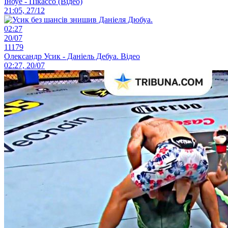
Іноуе - Пікассо (Відео)
21:05, 27/12
02:27
20/07
11179
Олександр Усик - Даніель Дебуа. Відео
02:27, 20/07