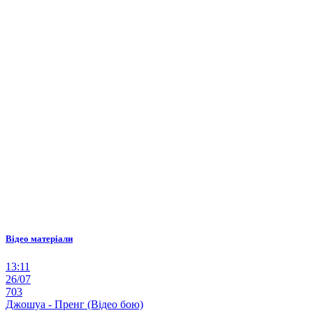
Відео матеріали
13:11
26/07
703
Джошуа - Пренг (Відео бою)