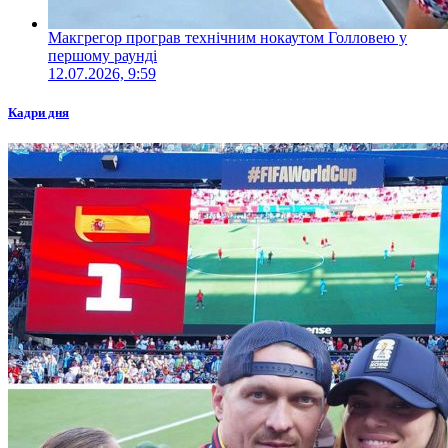
Макгрегор програв технічним нокаутом Голловею у
першому раунді
12.07.2026, 9:59
Кадри дня