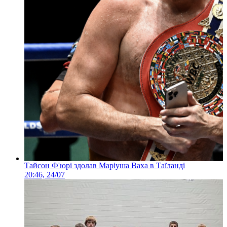
Тайсон Ф'юрі здолав Маріуша Ваха в Таїланді
20:46, 24/07