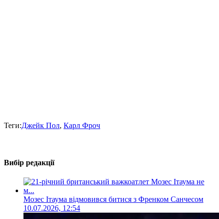
Теги:
Джейк Пол
,
Карл Фроч
Вибір редакції
Мозес Ітаума відмовився битися з Френком Санчесом
10.07.2026, 12:54