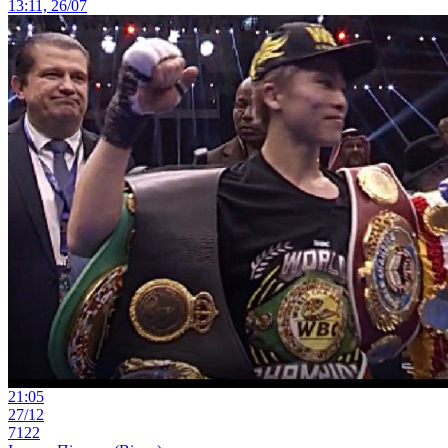
13:11, 26/07
21:05
27/12
7122