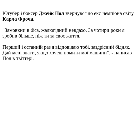
Ютубер і боксер
Джейк Пол
звернувся до екс-чемпіона світу
Карла Фроча.
"Замовкни в біса, жалюгідний невдахо. За чотири роки я
зробив більше, ніж ти за своє життя.
Перший і останній раз я відповідаю тобі, заздрісний бідняк.
Дай мені знати, якщо хочеш помити мої машини", - написав
Пол в твіттері.