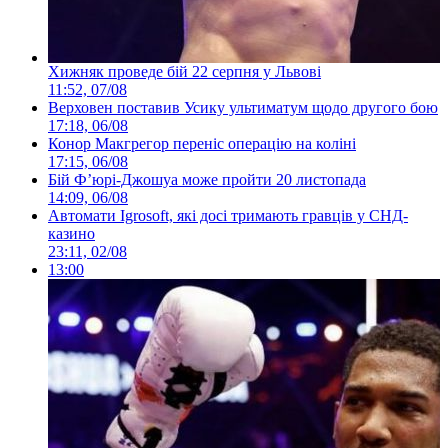
Хижняк проведе бій 22 серпня у Львові
11:52, 07/08
Верховен поставив Усику ультиматум щодо другого бою
17:18, 06/08
Конор Макгрегор переніс операцію на коліні
17:15, 06/08
Бій Ф’юрі-Джошуа може пройти 20 листопада
14:09, 06/08
Автомати Igrosoft, які досі тримають гравців у СНД-
казино
23:11, 02/08
13:00