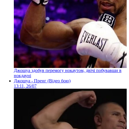
Джошуа здобув перемогу нокаутом, двічі побувавши в
нокдауні
Джошуа - Пренг (Відео бою)
13:11, 26/07