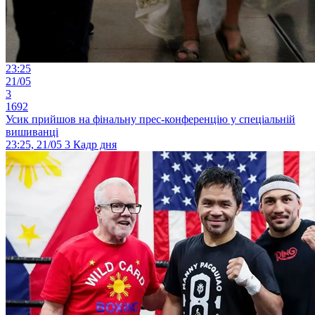
23:25
21/05
3
1692
Усик прийшов на фінальну прес-конференцію у спеціальній
вишиванці
23:25, 21/05
3
Кадр дня