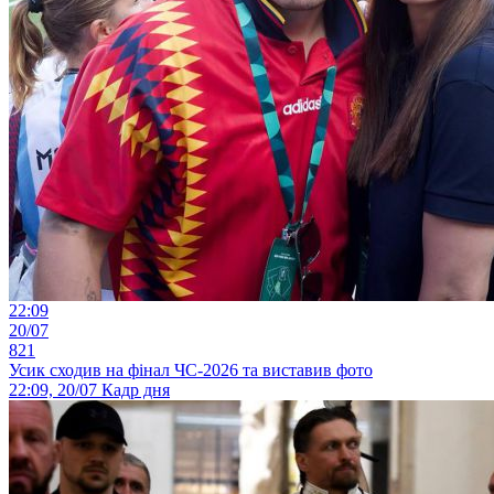
22:09
20/07
821
Усик сходив на фінал ЧС-2026 та виставив фото
22:09, 20/07
Кадр дня