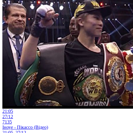
21:05
27/12
7135
Іноуе - Пікассо (Відео)
21:05, 27/12