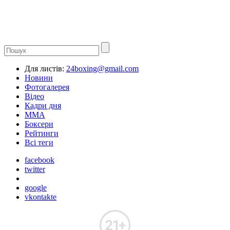
Для листів:
24boxing@gmail.com
Новини
Фотогалерея
Відео
Кадри дня
ММА
Боксери
Рейтинги
Всі теги
facebook
twitter
google
vkontakte