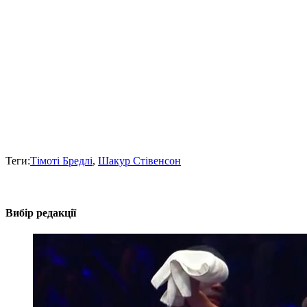
Теги:
Тімоті Бредлі
,
Шакур Стівенсон
Вибір редакції