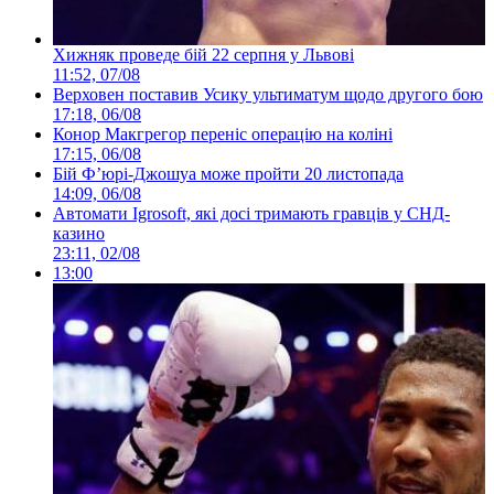
Хижняк проведе бій 22 серпня у Львові
11:52, 07/08
Верховен поставив Усику ультиматум щодо другого бою
17:18, 06/08
Конор Макгрегор переніс операцію на коліні
17:15, 06/08
Бій Ф’юрі-Джошуа може пройти 20 листопада
14:09, 06/08
Автомати Igrosoft, які досі тримають гравців у СНД-
казино
23:11, 02/08
13:00