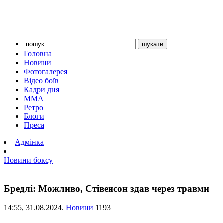
Головна
Новини
Фотогалерея
Відео боїв
Кадри дня
ММА
Ретро
Блоги
Преса
Адмінка
Новини боксу
Бредлі: Можливо, Стівенсон здав через травми
14:55,
31.08.2024.
Новини
1193