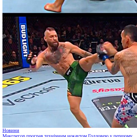
Новини
Макгрегор програв технічним нокаутом Голловею у першому