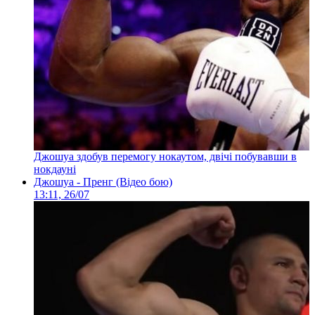
Джошуа здобув перемогу нокаутом, двічі побувавши в
нокдауні
Джошуа - Пренг (Відео бою)
13:11, 26/07