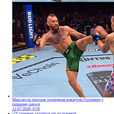
Макгрегор програв технічним нокаутом Голловею у
першому раунді
12.07.2026, 9:59