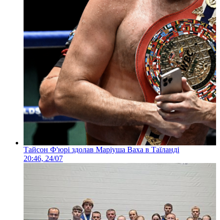
Тайсон Ф'юрі здолав Маріуша Ваха в Таїланді
20:46, 24/07