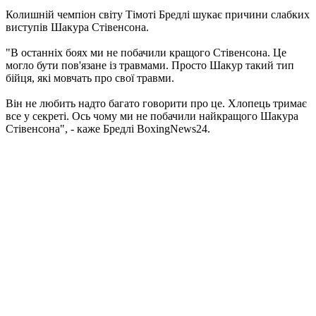
Колишній чемпіон світу Тімоті Бредлі шукає причини слабких
виступів Шакура Стівенсона.
"В останніх боях ми не побачили кращого Стівенсона. Це
могло бути пов'язане із травмами. Просто Шакур такий тип
бійця, які мовчать про свої травми.
Він не любить надто багато говорити про це. Хлопець тримає
все у секреті. Ось чому ми не побачили найкращого Шакура
Стівенсона", - каже Бредлі BoxingNews24.