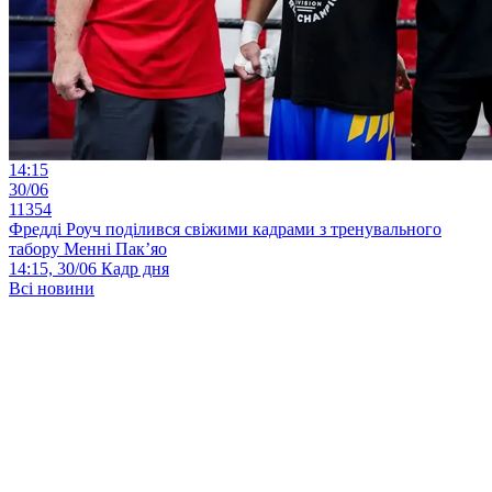
14:15
30/06
11354
Фредді Роуч поділився свіжими кадрами з тренувального
табору Менні Пак’яо
14:15, 30/06
Кадр дня
Всі новини