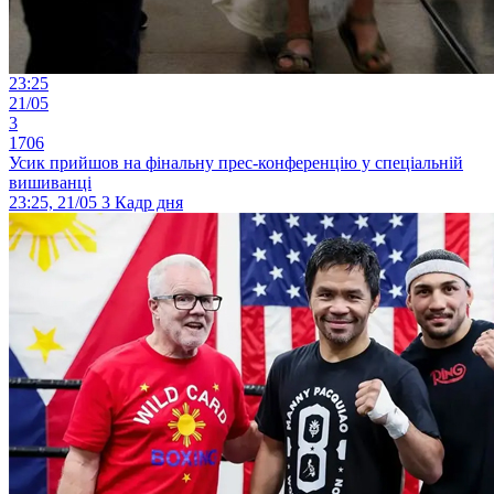
23:25
21/05
3
1706
Усик прийшов на фінальну прес-конференцію у спеціальній
вишиванці
23:25, 21/05
3
Кадр дня