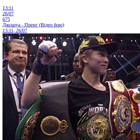
13:11
26/07
675
Джошуа - Пренг (Відео бою)
13:11, 26/07