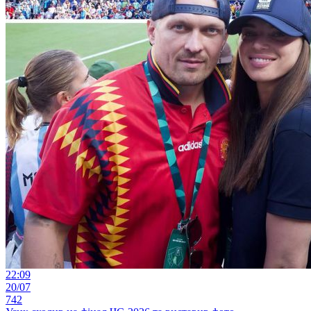
22:09
20/07
742