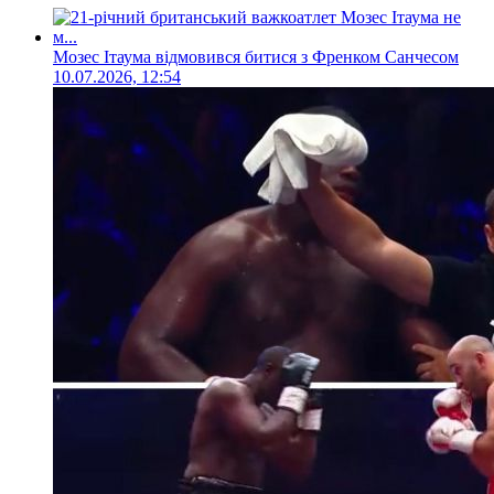
Мозес Ітаума відмовився битися з Френком Санчесом
10.07.2026, 12:54