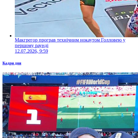
Макгрегор програв технічним нокаутом Голловею у
першому раунді
12.07.2026, 9:59
Кадри дня