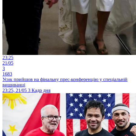
23:25
21/05
3
1683
Усик прийшов на фінальну прес-конференцію у спеціальній
вишиванці
23:25, 21/05
3
Кадр дня