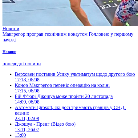
Новини
Макгрегор програв технічним нокаутом Голловею у першому
раунді
Новини
попередні новини
Верховен поставив Усику ультиматум щодо другого бою
17:18, 06/08
Конор Макгрегор переніс операцію на коліні
17:15, 06/08
Бій Ф’юрі-Джошуа може пройти 20 листопада
14:09, 06/08
Автомати Igrosoft, які досі тримають гравців у СНД-
казино
23:11, 02/08
Джошуа - Пренг (Відео бою)
13:11, 26/07
13:00