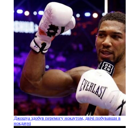
Джошуа здобув перемогу нокаутом, двічі побувавши в
нокдауні