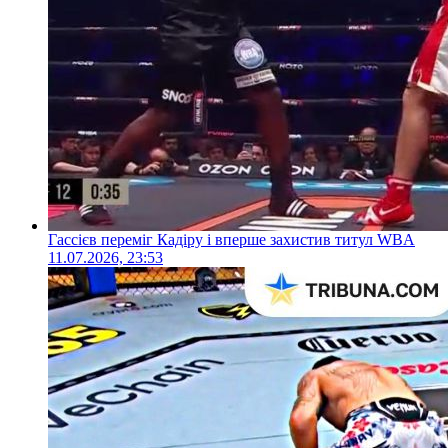
Гассієв переміг Кадіру і вперше захистив титул WBA
11.07.2026, 23:53