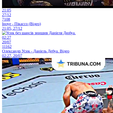
21:05
27/12
7108
Іноуе - Пікассо (Відео)
21:05, 27/12
02:27
20/07
11162
Олександр Усик - Даніель Дебуа. Відео
02:27, 20/07