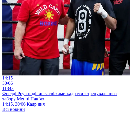
14:15
30/06
11343
Фредді Роуч поділився свіжими кадрами з тренувального
табору Менні Пак’яо
14:15, 30/06
Кадр дня
Всі новини