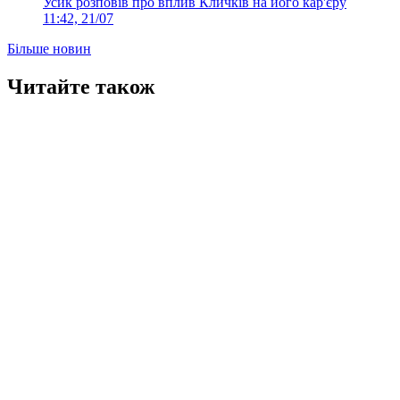
Усик розповів про вплив Кличків на його кар'єру
11:42, 21/07
Більше новин
Читайте також