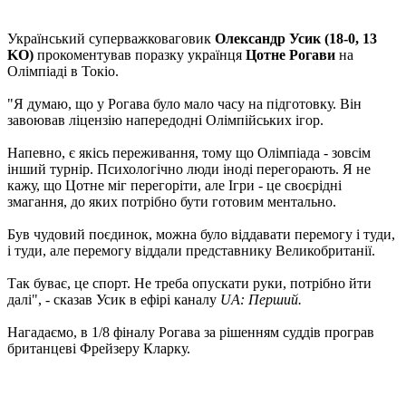
Український суперважковаговик
Олександр Усик (18-0, 13
KO)
прокоментував поразку українця
Цотне Рогави
на
Олімпіаді в Токіо.
"Я думаю, що у Рогава було мало часу на підготовку. Він
завоював ліцензію напередодні Олімпійських ігор.
Напевно, є якісь переживання, тому що Олімпіада - зовсім
інший турнір. Психологічно люди іноді перегорають. Я не
кажу, що Цотне міг перегоріти, але Ігри - це своєрідні
змагання, до яких потрібно бути готовим ментально.
Був чудовий поєдинок, можна було віддавати перемогу і туди,
і туди, але перемогу віддали представнику Великобританії.
Так буває, це спорт. Не треба опускати руки, потрібно йти
далі", - сказав Усик в ефірі каналу
UA: Перший.
Нагадаємо, в 1/8 фіналу Рогава за рішенням суддів програв
британцеві Фрейзеру Кларку.