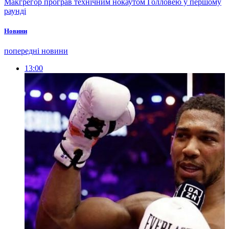
Макгрегор програв технічним нокаутом Голловею у першому
раунді
Новини
попередні новини
13:00