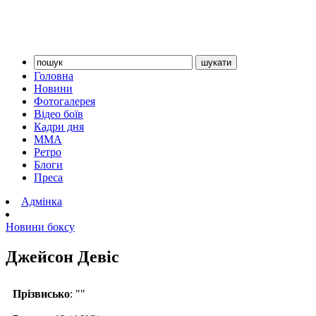
Головна
Новини
Фотогалерея
Відео боїв
Кадри дня
ММА
Ретро
Блоги
Преса
Адмінка
Новини боксу
Джейсон Девіс
Прізвисько
: ""