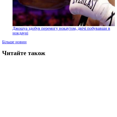
Джошуа здобув перемогу нокаутом, двічі побувавши в
нокдауні
Більше новин
Читайте також