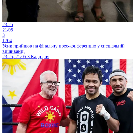
23:25
21/05
3
1704
Усик прийшов на фінальну прес-конференцію у спеціальній
вишиванці
23:25, 21/05
3
Кадр дня