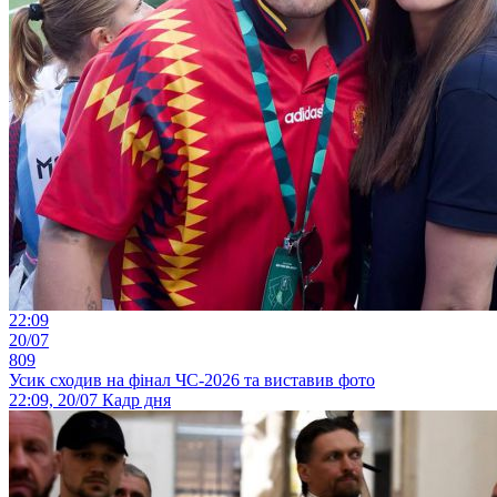
22:09
20/07
809
Усик сходив на фінал ЧС-2026 та виставив фото
22:09, 20/07
Кадр дня