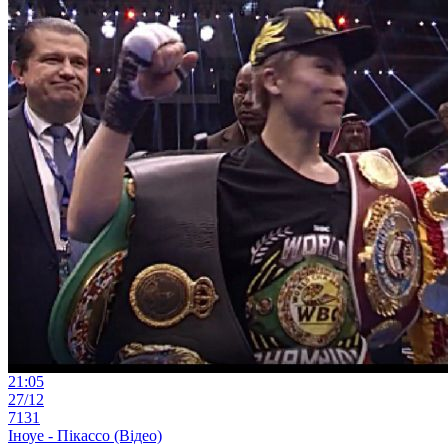
21:05
27/12
7131
Іноуе - Пікассо (Відео)