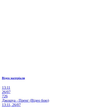
Відео матеріали
13:11
26/07
726
Джошуа - Пренг (Відео бою)
13:11, 26/07