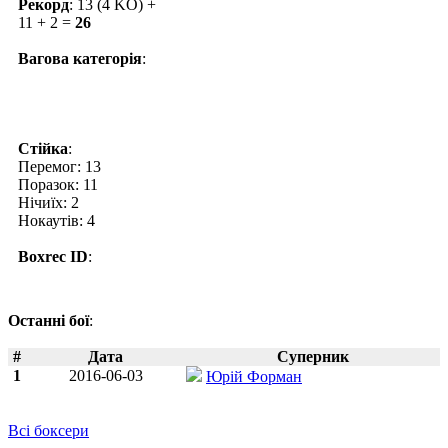
Рекорд
: 13 (4 KO) +
11 + 2 =
26
Вагова категорія
:
Стійка
:
Перемог: 13
Поразок: 11
Нічиїх: 2
Нокаутів: 4
Boxrec ID
:
Останні бої
:
#
Дата
Суперник
1
2016-06-03
Юрій Форман
Всі боксери