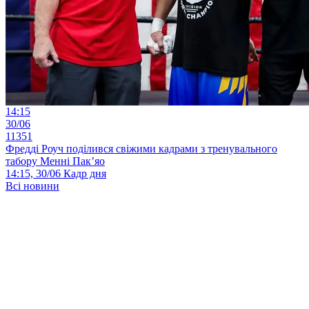
14:15
30/06
11351
Фредді Роуч поділився свіжими кадрами з тренувального
табору Менні Пак’яо
14:15, 30/06
Кадр дня
Всі новини