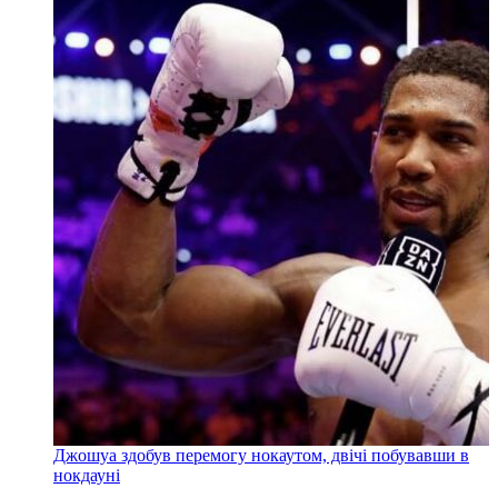
Джошуа здобув перемогу нокаутом, двічі побувавши в
нокдауні