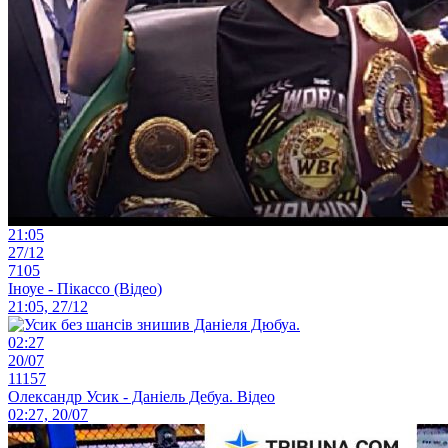
21:05
27/12
7105
Іноуе - Пікассо (Відео)
21:05, 27/12
02:27
20/07
11157
Олександр Усик - Даніель Дебуа. Відео
02:27, 20/07