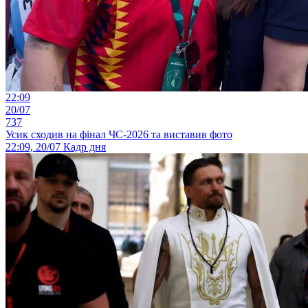
22:09
20/07
737
Усик сходив на фінал ЧС-2026 та виставив фото
22:09, 20/07
Кадр дня