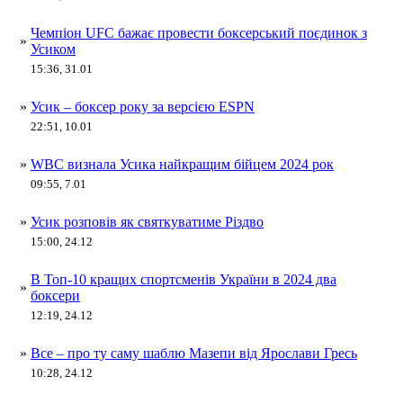
Чемпіон UFC бажає провести боксерський поєдинок з
»
Усиком
15:36, 31.01
»
Усик – боксер року за версією ESPN
22:51, 10.01
»
WBC визнала Усика найкращим бійцем 2024 рок
09:55, 7.01
»
Усик розповів як святкуватиме Різдво
15:00, 24.12
В Топ-10 кращих спортсменів України в 2024 два
»
боксери
12:19, 24.12
»
Все – про ту саму шаблю Мазепи від Ярослави Гресь
10:28, 24.12