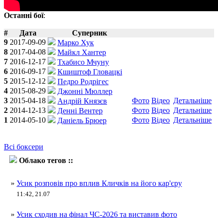
Останні бої
:
#
Дата
Суперник
9
2017-09-09
Марко Хук
8
2017-04-08
Майкл Хантер
7
2016-12-17
Тхабисо Мчуну
6
2016-09-17
Кшиштоф Гловацкі
5
2015-12-12
Педро Родрігес
4
2015-08-29
Джонні Мюллер
3
2015-04-18
Фото
Відео
Детальніше
Андрій Князєв
2
2014-12-13
Фото
Відео
Детальніше
Денні Вентер
1
2014-05-10
Фото
Відео
Детальніше
Даніель Брюер
Всі боксери
Облако тегов ::
Олександр Усик
»
Усик розповів про вплив Кличків на його кар'єру
11:42, 21.07
»
Усик сходив на фінал ЧС-2026 та виставив фото