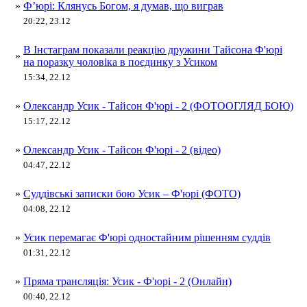
»
Ф’юрі: Клянусь Богом, я думав, що виграв
20:22, 23.12
В Інстаграм показали реакцію дружини Тайсона Ф'юрі
»
на поразку чоловіка в поєдинку з Усиком
15:34, 22.12
»
Олександр Усик - Тайсон Ф'юрі - 2 (ФОТООГЛЯД БОЮ)
15:17, 22.12
»
Олександр Усик - Тайсон Ф'юрі - 2 (відео)
04:47, 22.12
»
Суддівські записки бою Усик – Ф'юрі (ФОТО)
04:08, 22.12
»
Усик перемагає Ф'юрі одностайним рішенням суддів
01:31, 22.12
»
Пряма трансляція: Усик - Ф'юрі - 2 (Онлайн)
00:40, 22.12