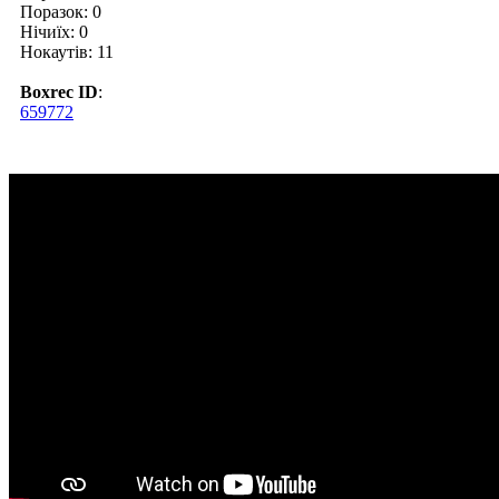
Поразок: 0
Нічиїх: 0
Нокаутів: 11
Boxrec ID
:
659772