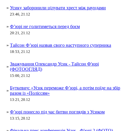
»
Усику заборонили цілувати хрест між раундами
23:46, 21.12
»
Ф’юрі не голитиметься перед боєм
20:21, 21.12
»
Тайсон Ф’юрі назвав свого наступного суперника
18:53, 21.12
Зважування Олександр Усик - Тайсон Ф'юрі
»
(ФОТООГЛЯД)
15:00, 21.12
Буткевич: «Усик переможе Ф’юрі, а потім поїде на збір
»
разом із «Поліссям»
13:21, 20.12
»
Ф’юрі понесло під час битви поглядів з Усиком
13:15, 20.12
»
Фінальна прес-конференція Усик - Ф'юрі 2 (ФОТО)