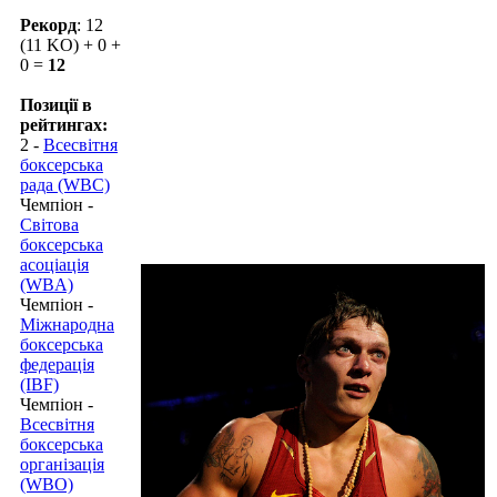
Рекорд
: 12
(11 KO) + 0 +
0 =
12
Позиції в
рейтингах:
2 -
Всесвітня
боксерська
рада (WBC)
Чемпіон -
Світова
боксерська
асоціація
(WBA)
Чемпіон -
Міжнародна
боксерська
федерація
(IBF)
Чемпіон -
Всесвітня
боксерська
організація
(WBO)