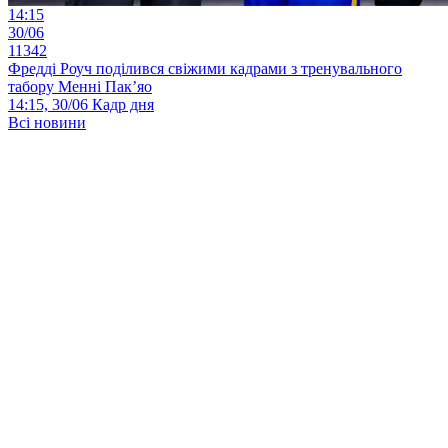
14:15
30/06
11342
Фредді Роуч поділився свіжими кадрами з тренувального
табору Менні Пак’яо
14:15, 30/06
Кадр дня
Всі новини