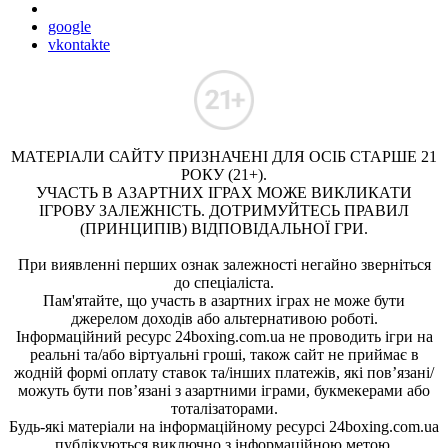
google
vkontakte
МАТЕРІАЛИ САЙТУ ПРИЗНАЧЕНІ ДЛЯ ОСІБ СТАРШЕ 21
РОКУ (21+).
УЧАСТЬ В АЗАРТНИХ ІГРАХ МОЖЕ ВИКЛИКАТИ
ІГРОВУ ЗАЛЕЖНІСТЬ. ДОТРИМУЙТЕСЬ ПРАВИЛ
(ПРИНЦИПІВ) ВІДПОВІДАЛЬНОЇ ГРИ.
При виявленні перших ознак залежності негайно зверніться
до спеціаліста.
Пам'ятайте, що участь в азартних іграх не може бути
джерелом доходів або альтернативою роботі.
Інформаційний ресурс 24boxing.com.ua не проводить ігри на
реальні та/або віртуальні гроші, також сайт не приймає в
жодній формі оплату ставок та/інших платежів, які пов’язані/
можуть бути пов’язані з азартними іграми, букмекерами або
тоталізаторами.
Будь-які матеріали на інформаційному ресурсі 24boxing.com.ua
публікуються виключно з інформаційною метою.