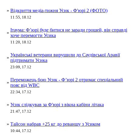
»
Відкриття медіа-тижня Усик - Ф'юрі 2 (ФОТО)
11:55, 18.12
Ітаума: Ф’юрі буде битися не заради грошей, він справді
»
хоче перемогти Усика
11:20, 18.12
Українські ветерани вирушили до Саудівської Аравії
»
підтримати Усика
23:09, 17.12
Переможець бою Усик - Ф’юрі 2 отримає спеціальний
»
пояс від WBC
22:34, 17.12
»
Усик слідкував за Ф'юрі з вікна кабіни літака
21:47, 17.12
»
Тайсон набрав +25 кг до реваншу з Усиком
10:44, 17.12