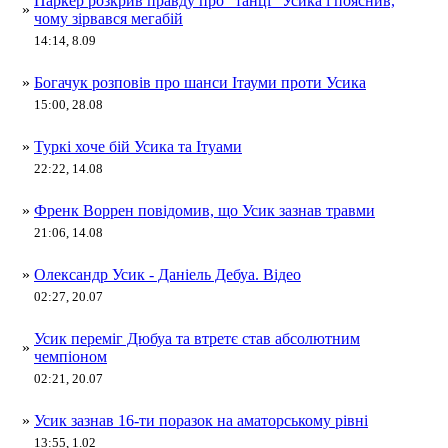
Паркер розкрив правду про "танці" Усика і пояснив,
»
чому зірвався мегабій
14:14, 8.09
»
Богачук розповів про шанси Ітауми проти Усика
15:00, 28.08
»
Туркі хоче бій Усика та Ітуами
22:22, 14.08
»
Френк Воррен повідомив, що Усик зазнав травми
21:06, 14.08
»
Олександр Усик - Даніель Дебуа. Відео
02:27, 20.07
Усик переміг Дюбуа та втретє став абсолютним
»
чемпіоном
02:21, 20.07
»
Усик зазнав 16-ти поразок на аматорському рівні
13:55, 1.02