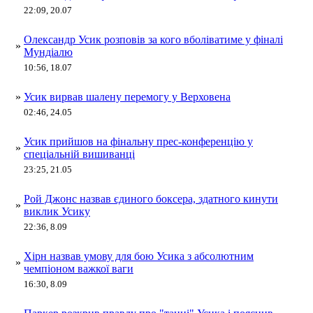
22:09, 20.07
Олександр Усик розповів за кого вболіватиме у фіналі
»
Мундіалю
10:56, 18.07
»
Усик вирвав шалену перемогу у Верховена
02:46, 24.05
Усик прийшов на фінальну прес-конференцію у
»
спеціальній вишиванці
23:25, 21.05
Рой Джонс назвав єдиного боксера, здатного кинути
»
виклик Усику
22:36, 8.09
Хірн назвав умову для бою Усика з абсолютним
»
чемпіоном важкої ваги
16:30, 8.09