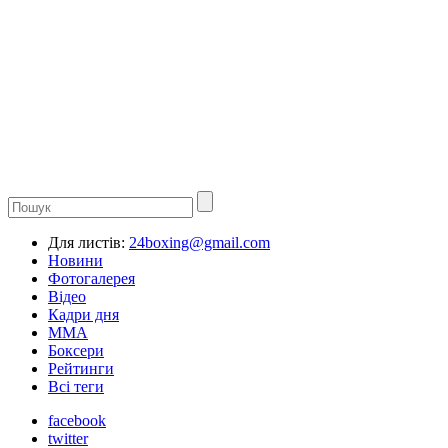
Для листів:
24boxing@gmail.com
Новини
Фотогалерея
Відео
Кадри дня
ММА
Боксери
Рейтинги
Всі теги
facebook
twitter