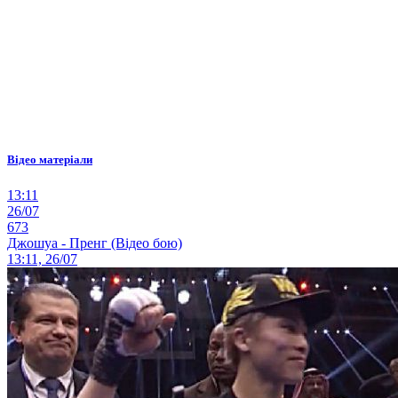
Відео матеріали
13:11
26/07
673
Джошуа - Пренг (Відео бою)
13:11, 26/07