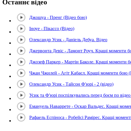
Останнє відео
Джошуа - Пренг (Відео бою)
Іноуе - Пікассо (Відео)
Олександр Усик - Даніель Дебуа. Відео
Джервонта Девіс - Ламонт Роуч. Кращі моменти 
Джозеф Паркер - Мартін Баколе. Кращі моменти 
Чжан Чжилей - Агіт Кабаєл. Кращі моменти бою 
Олександр Усик - Тайсон Ф'юрі - 2 (відео)
Усик та Ф'юрі поспілкувались перед боєм по відео 
Емануель Наваррете - Оскар Вальдес. Кращі мом
Рафаель Еспіноса - Робейсі Рамірес. Кращі момен