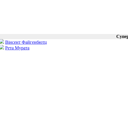
Супе
Вінсент Файгенбютц
Рета Мурата