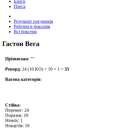
Блоги
Преса
Результат поєдинків
Рейтинги боксерів
Всі боксери
Гастон Вега
Прізвисько
: ""
Рекорд
: 24 (10 KO) + 10 + 1 =
35
Вагова категорія
:
Стійка
:
Перемог: 24
Поразок: 10
Нічиїх: 1
Нокаутів: 10