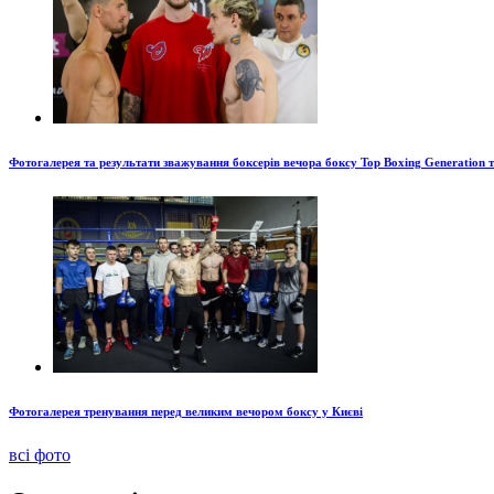
Фотогалерея та результати зважування боксерів вечора боксу Top Boxing Generation 
Фотогалерея тренування перед великим вечором боксу у Києві
всі фото