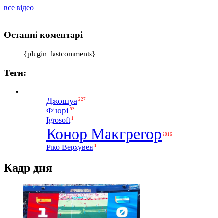
все відео
Останні коментарі
{plugin_lastcomments}
Теги:
Джошуа
227
Ф’юрі
92
1
Igrosoft
Конор Макгрегор
2016
1
Ріко Верхувен
Кадр дня