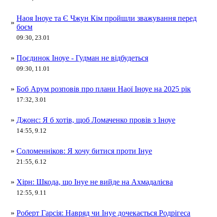
Наоя Іноуе та Є Чжун Кім пройшли зважування перед
»
боєм
09:30, 23.01
»
Поєдинок Іноуе - Гудман не відбудеться
09:30, 11.01
»
Боб Арум розповів про плани Наої Іноуе на 2025 рік
17:32, 3.01
»
Джонс: Я б хотів, щоб Ломаченко провів з Іноуе
14:55, 9.12
»
Соломенніков: Я хочу битися проти Інуе
21:55, 6.12
»
Хірн: Шкода, що Інуе не вийде на Ахмадалієва
12:55, 9.11
»
Роберт Гарсія: Навряд чи Інуе дочекається Родрігеса