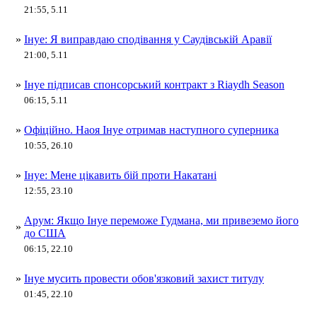
21:55, 5.11
»
Інуе: Я виправдаю сподівання у Саудівській Аравії
21:00, 5.11
»
Інуе підписав спонсорський контракт з Riaydh Season
06:15, 5.11
»
Офіційно. Наоя Інуе отримав наступного суперника
10:55, 26.10
»
Інуе: Мене цікавить бій проти Накатані
12:55, 23.10
Арум: Якщо Інуе переможе Гудмана, ми привеземо його
»
до США
06:15, 22.10
»
Інуе мусить провести обов'язковий захист титулу
01:45, 22.10