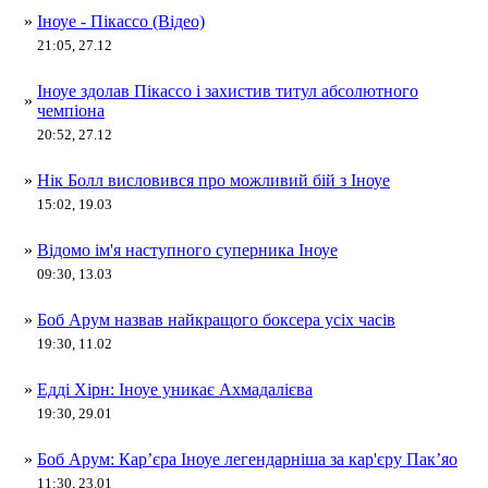
»
Іноуе - Пікассо (Відео)
21:05, 27.12
Іноуе здолав Пікассо і захистив титул абсолютного
»
чемпіона
20:52, 27.12
»
Нік Болл висловився про можливий бій з Іноуе
15:02, 19.03
»
Відомо ім'я наступного суперника Іноуе
09:30, 13.03
»
Боб Арум назвав найкращого боксера усіх часів
19:30, 11.02
»
Едді Хірн: Іноуе уникає Ахмадалієва
19:30, 29.01
»
Боб Арум: Кар’єра Іноуе легендарніша за кар'єру Пак’яо
11:30, 23.01