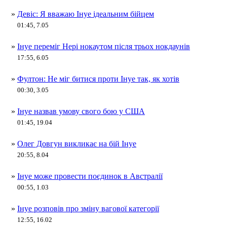
»
Девіс: Я вважаю Інуе ідеальним бійцем
01:45, 7.05
»
Інуе переміг Нері нокаутом після трьох нокдаунів
17:55, 6.05
»
Фултон: Не міг битися проти Інуе так, як хотів
00:30, 3.05
»
Інуе назвав умову свого бою у США
01:45, 19.04
»
Олег Довгун викликає на бій Інуе
20:55, 8.04
»
Інуе може провести поєдинок в Австралії
00:55, 1.03
»
Інуе розповів про зміну вагової категорії
12:55, 16.02