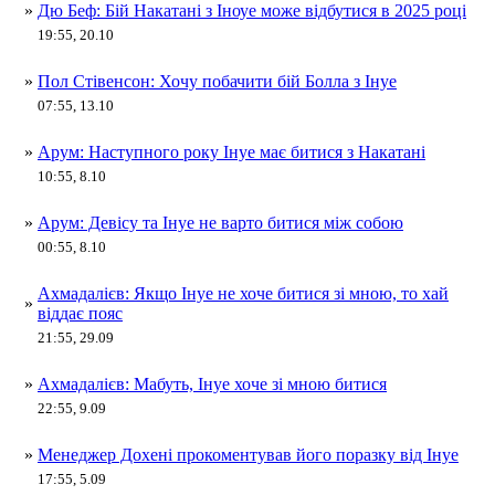
»
Дю Беф: Бій Накатані з Іноуе може відбутися в 2025 році
19:55, 20.10
»
Пол Стівенсон: Хочу побачити бій Болла з Інуе
07:55, 13.10
»
Арум: Наступного року Інуе має битися з Накатані
10:55, 8.10
»
Арум: Девісу та Інуе не варто битися між собою
00:55, 8.10
Ахмадалієв: Якщо Інуе не хоче битися зі мною, то хай
»
віддає пояс
21:55, 29.09
»
Ахмадалієв: Мабуть, Інуе хоче зі мною битися
22:55, 9.09
»
Менеджер Дохені прокоментував його поразку від Інуе
17:55, 5.09