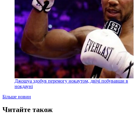
Джошуа здобув перемогу нокаутом, двічі побувавши в
нокдауні
Більше новин
Читайте також