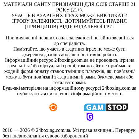
МАТЕРІАЛИ САЙТУ ПРИЗНАЧЕНІ ДЛЯ ОСІБ СТАРШЕ 21
РОКУ (21+).
УЧАСТЬ В АЗАРТНИХ ІГРАХ МОЖЕ ВИКЛИКАТИ
ІГРОВУ ЗАЛЕЖНІСТЬ. ДОТРИМУЙТЕСЬ ПРАВИЛ
(ПРИНЦИПІВ) ВІДПОВІДАЛЬНОЇ ГРИ.
При виявленні перших ознак залежності негайно зверніться
до спеціаліста.
Пам'ятайте, що участь в азартних іграх не може бути
джерелом доходів або альтернативою роботі.
Інформаційний ресурс 24boxing.com.ua не проводить ігри на
реальні та/або віртуальні гроші, також сайт не приймає в
жодній формі оплату ставок та/інших платежів, які пов’язані/
можуть бути пов’язані з азартними іграми, букмекерами або
тоталізаторами.
Будь-які матеріали на інформаційному ресурсі 24boxing.com.ua
публікуються виключно з інформаційною метою.
2010 — 2026 ©
24boxing.com.ua.
Усi права захищенi. Передрук
без гіперпосилання суворо заборонений