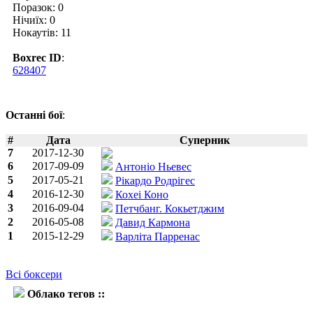
Поразок: 0
Нічиїх: 0
Нокаутів: 11
Boxrec ID
:
628407
Останні бої
:
#
Дата
Суперник
7
2017-12-30
6
2017-09-09
Антоніо Ньевес
5
2017-05-21
Рікардо Родрігес
4
2016-12-30
Кохеі Коно
3
2016-09-04
Петчбанг. Кокьетджим
2
2016-05-08
Давид Кармона
1
2015-12-29
Варліта Парренас
Всі боксери
Облако тегов ::
Наоя Іноуе