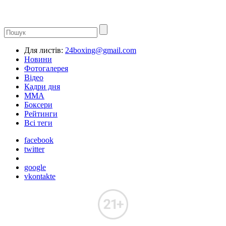
Для листів:
24boxing@gmail.com
Новини
Фотогалерея
Відео
Кадри дня
ММА
Боксери
Рейтинги
Всі теги
facebook
twitter
google
vkontakte