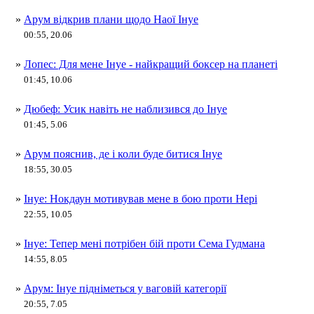
»
Арум відкрив плани щодо Наої Інуе
00:55, 20.06
»
Лопес: Для мене Інуе - найкращий боксер на планеті
01:45, 10.06
»
Дюбеф: Усик навіть не наблизився до Інуе
01:45, 5.06
»
Арум пояснив, де і коли буде битися Інуе
18:55, 30.05
»
Інуе: Нокдаун мотивував мене в бою проти Нері
22:55, 10.05
»
Інуе: Тепер мені потрібен бій проти Сема Гудмана
14:55, 8.05
»
Арум: Інуе підніметься у ваговій категорії
20:55, 7.05