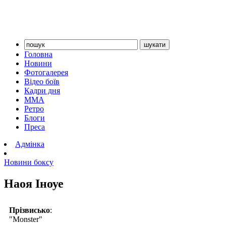
Головна
Новини
Фотогалерея
Відео боїв
Кадри дня
ММА
Ретро
Блоги
Преса
Адмінка
Новини боксу
Наоя Іноуе
Прізвисько
:
"Monster"