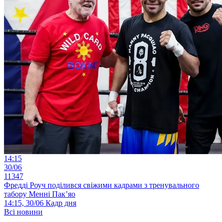
14:15
30/06
11347
Фредді Роуч поділився свіжими кадрами з тренувального
табору Менні Пак’яо
14:15, 30/06
Кадр дня
Всі новини