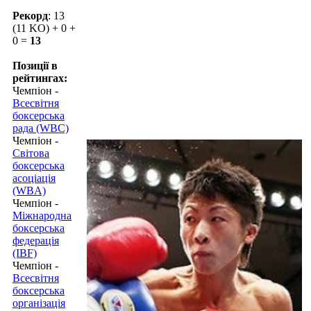
Рекорд
: 13
(11 KO) + 0 +
0 =
13
Позиції в
рейтингах:
Чемпіон -
Всесвітня
боксерська
рада (WBC)
Чемпіон -
Світова
боксерська
асоціація
(WBA)
Чемпіон -
Міжнародна
боксерська
федерація
(IBF)
Чемпіон -
Всесвітня
боксерська
організація