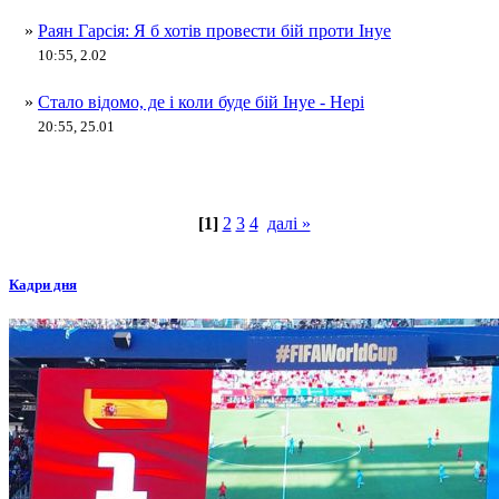
»
Раян Гарсія: Я б хотів провести бій проти Інуе
10:55, 2.02
»
Стало відомо, де і коли буде бій Інуе - Нері
20:55, 25.01
[1]
2
3
4
далі »
Кадри дня