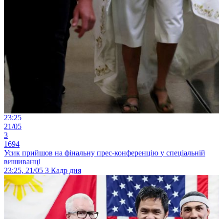
23:25
21/05
3
1694
Усик прийшов на фінальну прес-конференцію у спеціальній
вишиванці
23:25, 21/05
3
Кадр дня