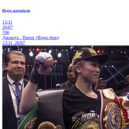
Відео матеріали
13:11
26/07
706
Джошуа - Пренг (Відео бою)
13:11, 26/07