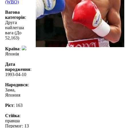
(WBO)
Вагова
категорія
:
Друга
найлегша
вага (До
52,163)
Країна
:
Японія
Дата
народження
:
1993-04-10
Народився
:
Зама,
Япония
Ріст
: 163
Стійка
:
правша
Перемог: 13