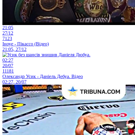
21:05
27/12
7123
Іноуе - Пікассо (Відео)
21:05, 27/12
02:27
20/07
11181
Олександр Усик - Даніель Дебуа. Відео
02:27, 20/07