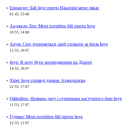
»
Ернандес: Бій Інуе проти Накатані мене лякає
01:45, 15.08
»
Анджело Лео: Мені потрібен бій проти Інуе
10:55, 14.08
»
Арум: Світ зупиняється, щоб стежити за боєм Інуе
15:55, 18.07
»
Інуе: Я хочу бути зосередженим на Дохені
14:55, 18.07
»
Хірн: Інуе справді уникає Ахмадалієва
22:55, 17.07
»
Офіційно. Названо дату і суперника наступного бою Інуе
11:55, 17.07
»
Гудман: Мені потрібен бій проти Інуе
12:55, 11.07