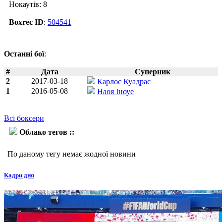
Нокаутів: 8
Boxrec ID
:
504541
Останні бої
:
#
Дата
Суперник
2
2017-03-18
Карлос Куадрас
1
2016-05-08
Наоя Іноуе
Всі боксери
Облако тегов ::
Давид Кармона
По даному тегу немає жодної новини
Кадри дня