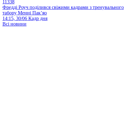
11338
Фредді Роуч поділився свіжими кадрами з тренувального
табору Менні Пак’яо
14:15, 30/06
Кадр дня
Всі новини