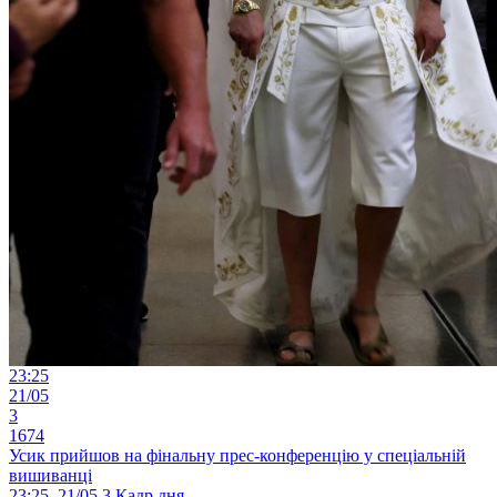
23:25
21/05
3
1674
Усик прийшов на фінальну прес-конференцію у спеціальній
вишиванці
23:25, 21/05
3
Кадр дня