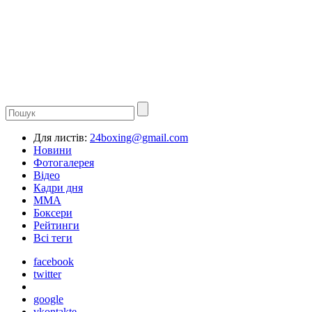
Для листів:
24boxing@gmail.com
Новини
Фотогалерея
Відео
Кадри дня
ММА
Боксери
Рейтинги
Всі теги
facebook
twitter
google
vkontakte