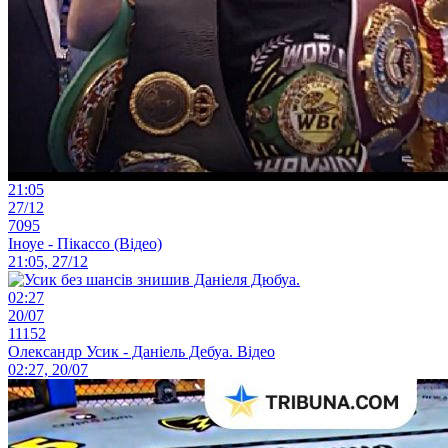
21:05
27/12
7095
Іноуе - Пікассо (Відео)
21:05, 27/12
02:27
20/07
11152
Олександр Усик - Даніель Дебуа. Відео
02:27, 20/07