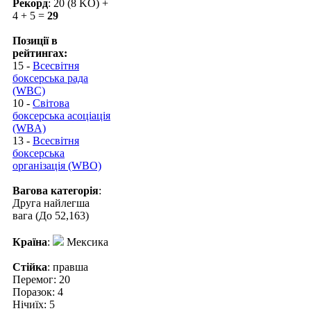
Рекорд
: 20 (8 KO) +
4 + 5 =
29
Позиції в
рейтингах:
15 -
Всесвітня
боксерська рада
(WBC)
10 -
Світова
боксерська асоціація
(WBA)
13 -
Всесвітня
боксерська
організація (WBO)
Вагова категорія
:
Друга найлегша
вага (До 52,163)
Країна
:
Мексика
Стійка
: правша
Перемог: 20
Поразок: 4
Нічиїх: 5