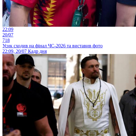
22:09
20/07
718
Усик сходив на фінал ЧС-2026 та виставив фото
22:09, 20/07
Кадр дня