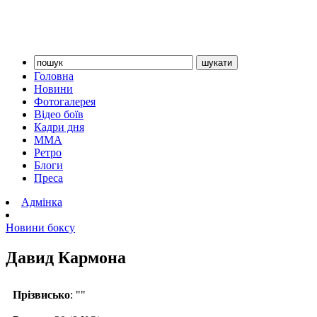
Головна
Новини
Фотогалерея
Відео боїв
Кадри дня
ММА
Ретро
Блоги
Преса
Адмінка
Новини боксу
Давид Кармона
Прізвисько
: ""