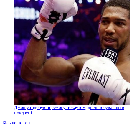
Джошуа здобув перемогу нокаутом, двічі побувавши в
нокдауні
Більше новин