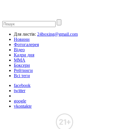
Для листів:
24boxing@gmail.com
Новини
Фотогалерея
Відео
Кадри дня
ММА
Боксери
Рейтинги
Всі теги
facebook
twitter
google
vkontakte