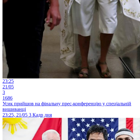
23:25
21/05
3
1686
Усик прийшов на фінальну прес-конференцію у спеціальній
вишиванці
23:25, 21/05
3
Кадр дня