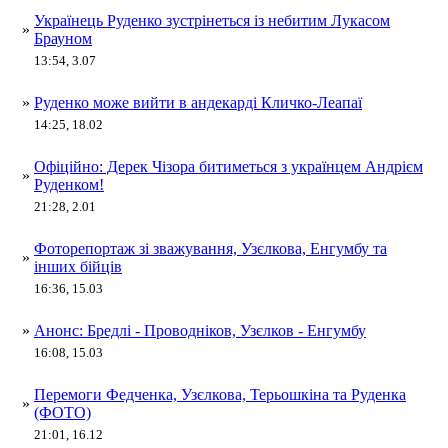
Українець Руденко зустрінеться із небитим Лукасом
»
Брауном
13:54, 3.07
»
Руденко може вийти в андекарді Кличко-Леапаї
14:25, 18.02
Офіційно: Дерек Чізора битиметься з українцем Андрієм
»
Руденком!
21:28, 2.01
Фоторепортаж зі зважування, Узєлкова, Енгумбу та
»
інших бійців
16:36, 15.03
»
Анонс: Бредлі - Проводніков, Узєлков - Енгумбу
16:08, 15.03
Перемоги Федченка, Узєлкова, Терьошкіна та Руденка
»
(ФОТО)
21:01, 16.12