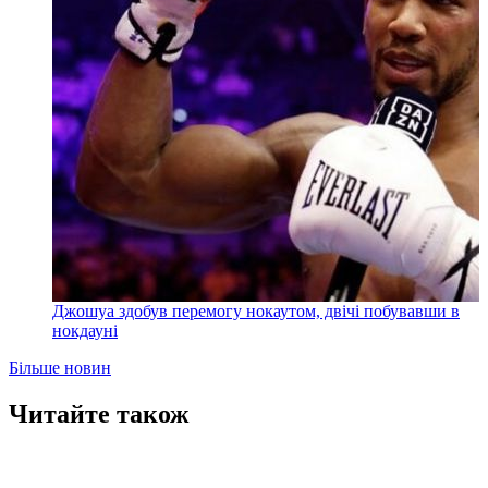
Джошуа здобув перемогу нокаутом, двічі побувавши в
нокдауні
Більше новин
Читайте також