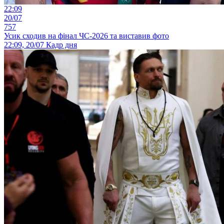
22:09
20/07
757
Усик сходив на фінал ЧС-2026 та виставив фото
22:09, 20/07
Кадр дня