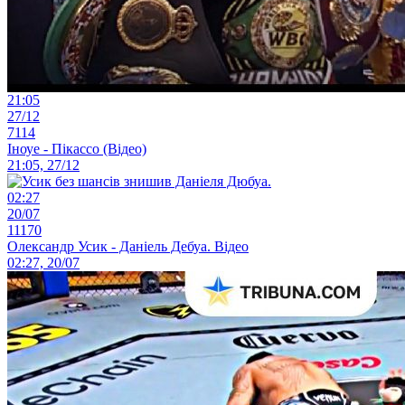
21:05
27/12
7114
Іноуе - Пікассо (Відео)
21:05, 27/12
02:27
20/07
11170
Олександр Усик - Даніель Дебуа. Відео
02:27, 20/07