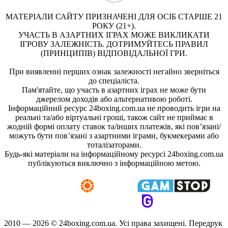
МАТЕРІАЛИ САЙТУ ПРИЗНАЧЕНІ ДЛЯ ОСІБ СТАРШЕ 21
РОКУ (21+).
УЧАСТЬ В АЗАРТНИХ ІГРАХ МОЖЕ ВИКЛИКАТИ
ІГРОВУ ЗАЛЕЖНІСТЬ. ДОТРИМУЙТЕСЬ ПРАВИЛ
(ПРИНЦИПІВ) ВІДПОВІДАЛЬНОЇ ГРИ.
При виявленні перших ознак залежності негайно зверніться
до спеціаліста.
Пам'ятайте, що участь в азартних іграх не може бути
джерелом доходів або альтернативою роботі.
Інформаційний ресурс 24boxing.com.ua не проводить ігри на
реальні та/або віртуальні гроші, також сайт не приймає в
жодній формі оплату ставок та/інших платежів, які пов’язані/
можуть бути пов’язані з азартними іграми, букмекерами або
тоталізаторами.
Будь-які матеріали на інформаційному ресурсі 24boxing.com.ua
публікуються виключно з інформаційною метою.
2010 — 2026 ©
24boxing.com.ua.
Усi права захищенi. Передрук