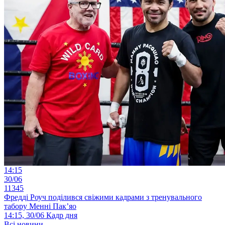
14:15
30/06
11345
Фредді Роуч поділився свіжими кадрами з тренувального
табору Менні Пак’яо
14:15, 30/06
Кадр дня
Всі новини