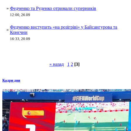
»
Федченко та Руденко отримали суперників
12:00, 26.09
Федченко виступить «на розігріві» у Байсангурова та
»
Конєчни
16:33, 20.09
« назад
1
2
[3]
Кадри дня