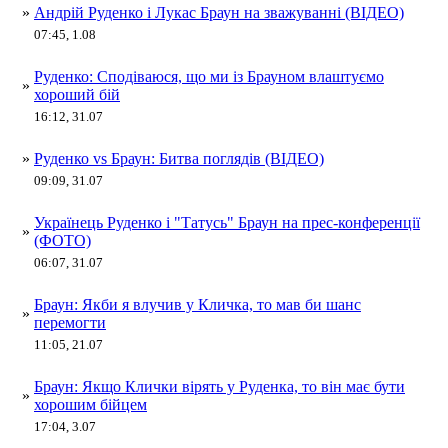
»
Андрій Руденко і Лукас Браун на зважуванні (ВІДЕО)
07:45, 1.08
Руденко: Сподіваюся, що ми із Брауном влаштуємо
»
хороший бій
16:12, 31.07
»
Руденко vs Браун: Битва поглядів (ВІДЕО)
09:09, 31.07
Українець Руденко і "Татусь" Браун на прес-конференції
»
(ФОТО)
06:07, 31.07
Браун: Якби я влучив у Кличка, то мав би шанс
»
перемогти
11:05, 21.07
Браун: Якщо Клички вірять у Руденка, то він має бути
»
хорошим бійцем
17:04, 3.07