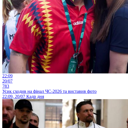
22:09
20/07
783
Усик сходив на фінал ЧС-2026 та виставив фото
22:09, 20/07
Кадр дня