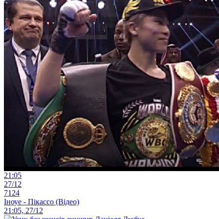
21:05
27/12
7124
Іноуе - Пікассо (Відео)
21:05, 27/12