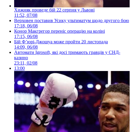
Хижняк проведе бій 22 серпня у Львові
11:52, 07/08
Верховен поставив Усику ультиматум щодо другого бою
17:18, 06/08
Конор Макгрегор переніс операцію на коліні
17:15, 06/08
Бій Ф’юрі-Джошуа може пройти 20 листопада
14:09, 06/08
Автомати Igrosoft, які досі тримають гравців у СНД-
казино
23:11, 02/08
13:00