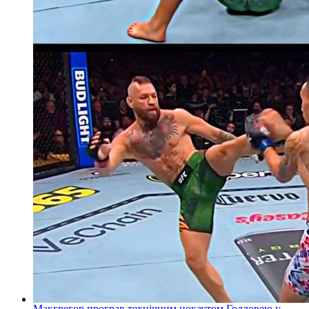
Макгрегор програв технічним нокаутом Голловею у