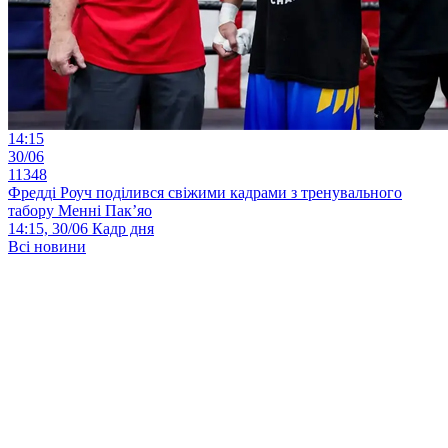
14:15
30/06
11348
Фредді Роуч поділився свіжими кадрами з тренувального
табору Менні Пак’яо
14:15, 30/06
Кадр дня
Всі новини