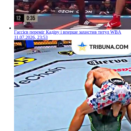
Гассієв переміг Кадіру і вперше захистив титул WBA
11.07.2026, 23:53