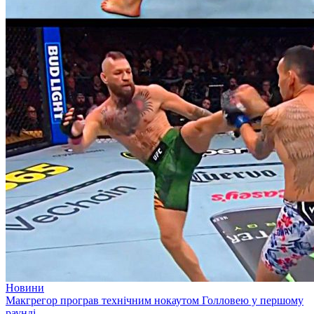
Новини
Макгрегор програв технічним нокаутом Голловею у першому
раунді