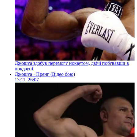
Джошуа здобув перемогу нокаутом, двічі побувавши в
нокдауні
Джошуа - Пренг (Відео бою)
13:11, 26/07