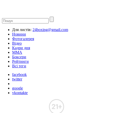
Для листів:
24boxing@gmail.com
Новини
Фотогалерея
Відео
Кадри дня
ММА
Боксери
Рейтинги
Всі теги
facebook
twitter
google
vkontakte