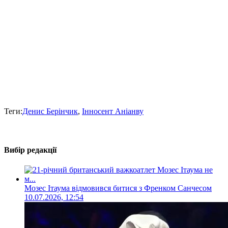
Теги:
Денис Берінчик
,
Інносент Аніанву
Вибір редакції
Мозес Ітаума відмовився битися з Френком Санчесом
10.07.2026, 12:54