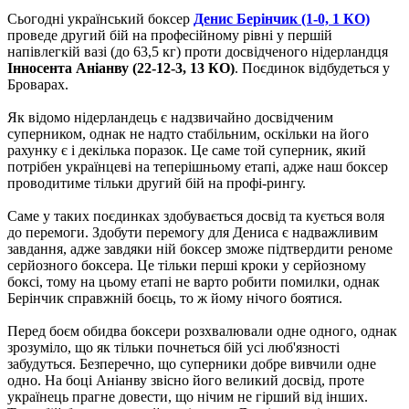
Сьогодні український боксер
Денис Берінчик (1-0, 1 КО)
проведе другий бій на професійному рівні у першій
напівлегкій вазі (до 63,5 кг) проти досвідченого нідерландця
Інносента Аніанву (22-12-3, 13 КО)
. Поєдинок відбудеться у
Броварах.
Як відомо нідерландець є надзвичайно досвідченим
суперником, однак не надто стабільним, оскільки на його
рахунку є і декілька поразок. Це саме той суперник, який
потрібен українцеві на теперішньому етапі, адже наш боксер
проводитиме тільки другий бій на профі-рингу.
Саме у таких поєдинках здобувається досвід та кується воля
до перемоги. Здобути перемогу для Дениса є надважливим
завдання, адже завдяки ній боксер зможе підтвердити реноме
серйозного боксера. Це тільки перші кроки у серйозному
боксі, тому на цьому етапі не варто робити помилки, однак
Берінчик справжній боєць, то ж йому нічого боятися.
Перед боєм обидва боксери розхвалювали одне одного, однак
зрозуміло, що як тільки почнеться бій усі люб'язності
забудуться. Безперечно, що суперники добре вивчили одне
одно. На боці Аніанву звісно його великий досвід, проте
українець прагне довести, що нічим не гірший від інших.