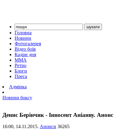
Головна
Новини
Фотогалерея
Відео боїв
Кадри дня
ММА
Ретро
Блоги
Преса
Адмінка
Новини боксу
Денис Берінчик - Інносент Аніанву. Анонс
16:00,
14.11.2015.
Анонси
36265