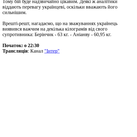
Тому бій буде надзвичайно цікавим. Деякі ж аналітики
віддають перевагу українцеві, оскільки вважають його
сильнішим.
Врешті-решт, нагадаємо, що на зважуваннях українець
виявився важчим на декілька кілограмів від свого
супротивника: Берінчик - 63 кг. - Аніанву - 60,95 кг.
Початок: о 22:30
Трансляція
: Канал
"Інтер"