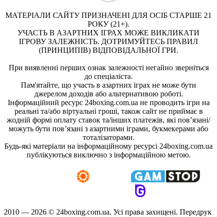
МАТЕРІАЛИ САЙТУ ПРИЗНАЧЕНІ ДЛЯ ОСІБ СТАРШЕ 21
РОКУ (21+).
УЧАСТЬ В АЗАРТНИХ ІГРАХ МОЖЕ ВИКЛИКАТИ
ІГРОВУ ЗАЛЕЖНІСТЬ. ДОТРИМУЙТЕСЬ ПРАВИЛ
(ПРИНЦИПІВ) ВІДПОВІДАЛЬНОЇ ГРИ.
При виявленні перших ознак залежності негайно зверніться
до спеціаліста.
Пам'ятайте, що участь в азартних іграх не може бути
джерелом доходів або альтернативою роботі.
Інформаційний ресурс 24boxing.com.ua не проводить ігри на
реальні та/або віртуальні гроші, також сайт не приймає в
жодній формі оплату ставок та/інших платежів, які пов’язані/
можуть бути пов’язані з азартними іграми, букмекерами або
тоталізаторами.
Будь-які матеріали на інформаційному ресурсі 24boxing.com.ua
публікуються виключно з інформаційною метою.
2010 — 2026 ©
24boxing.com.ua.
Усi права захищенi. Передрук