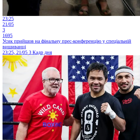
23:25
21/05
3
1695
Усик прийшов на фінальну прес-конференцію у спеціальній
вишиванці
23:25, 21/05
3
Кадр дня