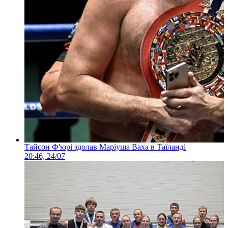
Тайсон Ф'юрі здолав Маріуша Ваха в Таїланді
20:46, 24/07