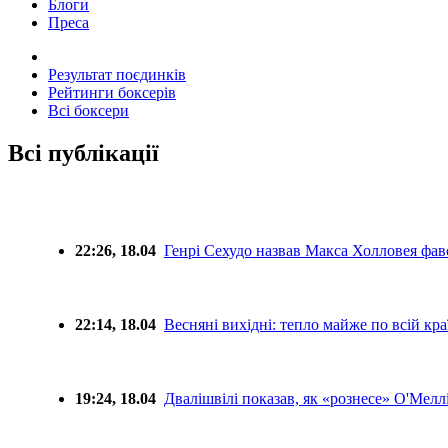
Блоги
Преса
Результат поєдинків
Рейтинги боксерів
Всі боксери
Всі публікації
22:26, 18.04
Генрі Сехудо назвав Макса Холловея фа
22:14, 18.04
Весняні вихідні: тепло майже по всій краї
19:24, 18.04
Двалішвілі показав, як «рознесе» О'Мелл