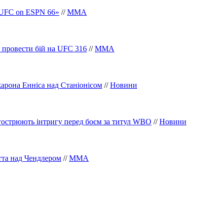
«UFC on ESPN 66»
//
ММА
 провести бій на UFC 316
//
ММА
жарона Енніса над Станіонісом
//
Новини
агострюють інтригу перед боєм за титул WBO
//
Новини
тта над Чендлером
//
ММА