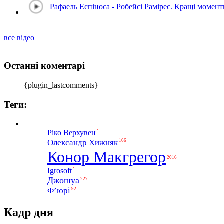
Рафаель Еспіноса - Робейсі Рамірес. Кращі момен
все відео
Останні коментарі
{plugin_lastcomments}
Теги:
1
Ріко Верхувен
Олександр Хижняк
166
Конор Макгрегор
2016
1
Igrosoft
Джошуа
227
Ф’юрі
92
Кадр дня