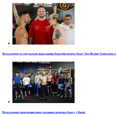
Фотогалерея та результати зважування боксерів вечора боксу Top Boxing Generation 
Фотогалерея тренування перед великим вечором боксу у Києві