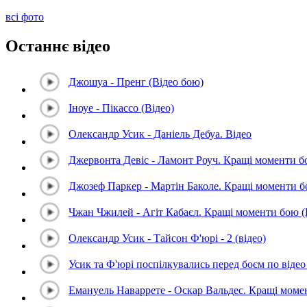
всі фото
Останнє відео
Джошуа - Пренг (Відео бою)
Іноуе - Пікассо (Відео)
Олександр Усик - Даніель Дебуа. Відео
Джервонта Девіс - Ламонт Роуч. Кращі моменти 
Джозеф Паркер - Мартін Баколе. Кращі моменти 
Чжан Чжилей - Агіт Кабаєл. Кращі моменти бою 
Олександр Усик - Тайсон Ф'юрі - 2 (відео)
Усик та Ф'юрі поспілкувались перед боєм по відео 
Емануель Наваррете - Оскар Вальдес. Кращі мом