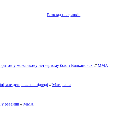
Розклад поєдинків
воритом у можливому четвертому бою з Волкановскі
//
ММА
ні, але дощі вже на підході
//
Матеріали
і у реванші
//
ММА