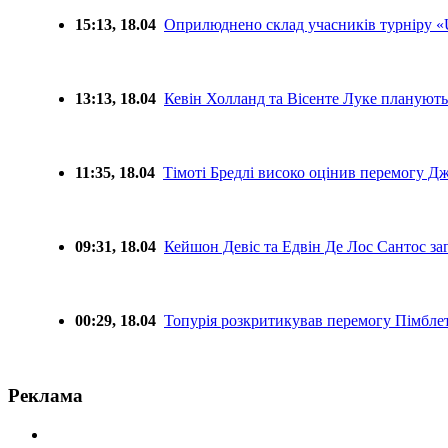
15:13, 18.04
Оприлюднено склад учасників турніру 
13:13, 18.04
Кевін Холланд та Вісенте Луке планують
11:35, 18.04
Тімоті Бредлі високо оцінив перемогу Д
09:31, 18.04
Кейшон Девіс та Едвін Де Лос Сантос з
00:29, 18.04
Топурія розкритикував перемогу Пімбле
Реклама