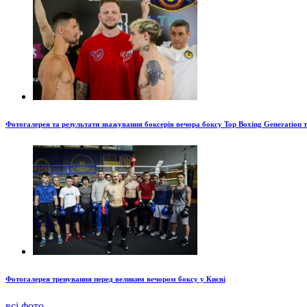
Фотогалерея та результати зважування боксерів вечора боксу Top Boxing Generation 
Фотогалерея тренування перед великим вечором боксу у Києві
всі фото