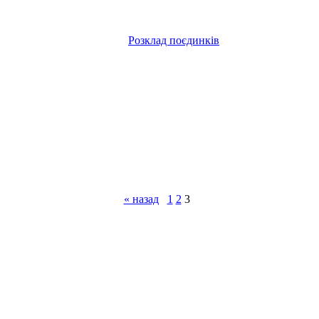
Розклад поєдинків
« назад
1
2
3