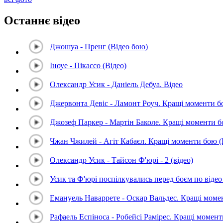
Останнє відео
Джошуа - Пренг (Відео бою)
Іноуе - Пікассо (Відео)
Олександр Усик - Даніель Дебуа. Відео
Джервонта Девіс - Ламонт Роуч. Кращі моменти 
Джозеф Паркер - Мартін Баколе. Кращі моменти 
Чжан Чжилей - Агіт Кабаєл. Кращі моменти бою 
Олександр Усик - Тайсон Ф'юрі - 2 (відео)
Усик та Ф'юрі поспілкувались перед боєм по відео 
Емануель Наваррете - Оскар Вальдес. Кращі мом
Рафаель Еспіноса - Робейсі Рамірес. Кращі момен