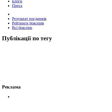
Блоги
Преса
Результат поєдинків
Рейтинги боксерів
Всі боксери
Публікації по тегу
Новини по Стів Каннінгем
Реклама