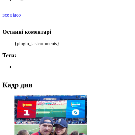
все відео
Останні коментарі
{plugin_lastcomments}
Теги:
Кадр дня