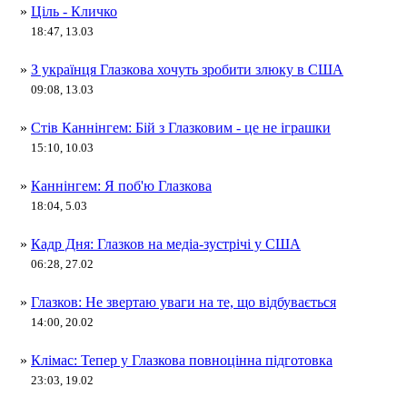
»
Ціль - Кличко
18:47, 13.03
»
З українця Глазкова хочуть зробити злюку в США
09:08, 13.03
»
Стів Каннінгем: Бій з Глазковим - це не іграшки
15:10, 10.03
»
Каннінгем: Я поб'ю Глазкова
18:04, 5.03
»
Кадр Дня: Глазков на медіа-зустрічі у США
06:28, 27.02
»
Глазков: Не звертаю уваги на те, що відбувається
14:00, 20.02
»
Клімас: Тепер у Глазкова повноцінна підготовка
23:03, 19.02