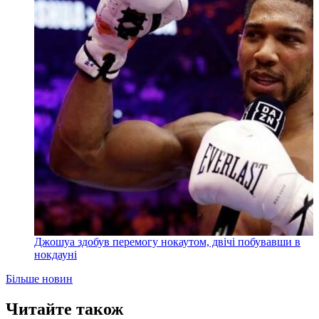
Джошуа здобув перемогу нокаутом, двічі побувавши в
нокдауні
Більше новин
Читайте також