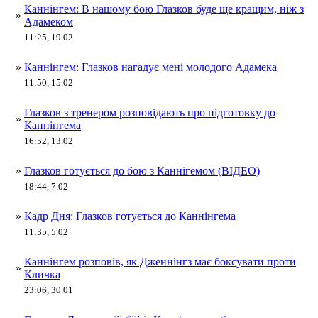
Каннінгем: В нашому бою Глазков буде ще кращим, ніж з
»
Адамеком
11:25, 19.02
»
Каннінгем: Глазков нагадує мені молодого Адамека
11:50, 15.02
Глазков з тренером розповідають про підготовку до
»
Каннінгема
16:52, 13.02
»
Глазков готується до бою з Каннігемом (ВІДЕО)
18:44, 7.02
»
Кадр Дня: Глазков готується до Каннінгема
11:35, 5.02
Каннінгем розповів, як Дженнінгз має боксувати проти
»
Кличка
23:06, 30.01