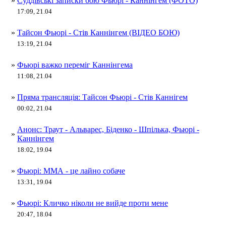
»
Суддівські записки бою Фьюрі - Каннінгем (ФОТО)
17:09, 21.04
»
Тайсон Фьюрі - Стів Каннінгем (ВІДЕО БОЮ)
13:19, 21.04
»
Фьюрі важко переміг Каннінгема
11:08, 21.04
»
Пряма трансляція: Тайсон Фьюрі - Стів Каннігем
00:02, 21.04
Анонс: Траут - Альварес, Біденко - Шпілька, Фьюрі -
»
Каннінгем
18:02, 19.04
»
Фьюрі: ММА - це лайно собаче
13:31, 19.04
»
Фьюрі: Кличко ніколи не вийде проти мене
20:47, 18.04