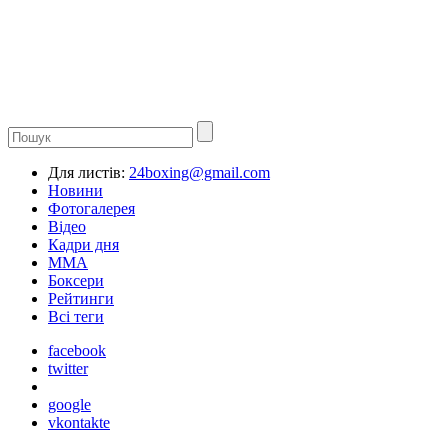
Для листів:
24boxing@gmail.com
Новини
Фотогалерея
Відео
Кадри дня
ММА
Боксери
Рейтинги
Всі теги
facebook
twitter
google
vkontakte