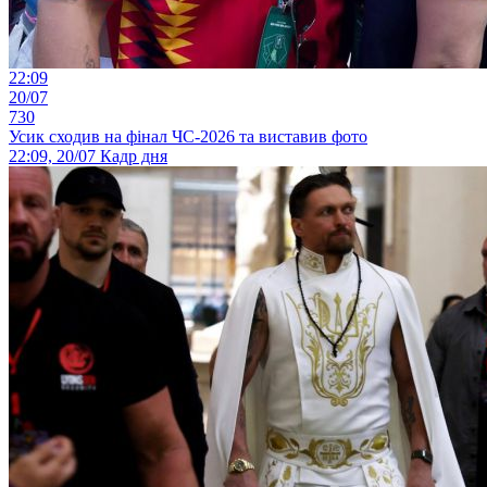
22:09
20/07
730
Усик сходив на фінал ЧС-2026 та виставив фото
22:09, 20/07
Кадр дня