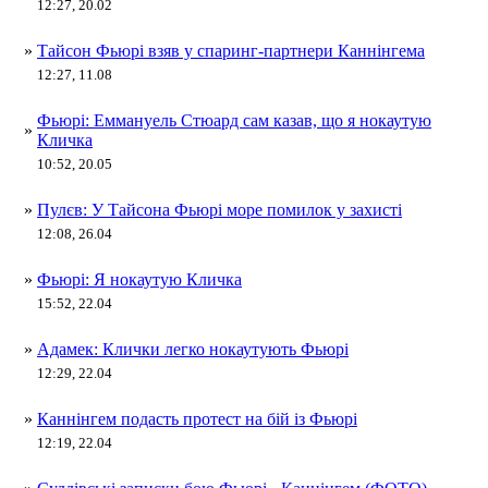
12:27, 20.02
»
Тайсон Фьюрі взяв у спаринг-партнери Каннінгема
12:27, 11.08
Фьюрі: Еммануель Стюард сам казав, що я нокаутую
»
Кличка
10:52, 20.05
»
Пулєв: У Тайсона Фьюрі море помилок у захисті
12:08, 26.04
»
Фьюрі: Я нокаутую Кличка
15:52, 22.04
»
Адамек: Клички легко нокаутують Фьюрі
12:29, 22.04
»
Каннінгем подасть протест на бій із Фьюрі
12:19, 22.04