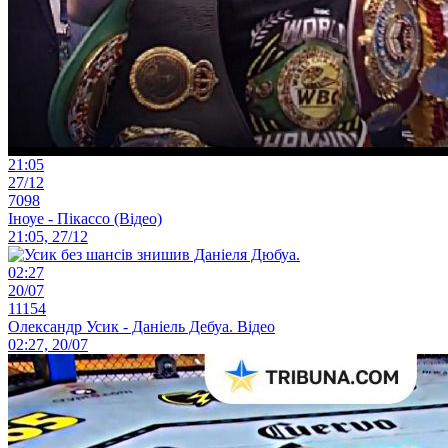
21:05
27/12
7098
Іноуе - Пікассо (Відео)
21:05, 27/12
02:27
20/07
11154
Олександр Усик - Даніель Дебуа. Відео
02:27, 20/07