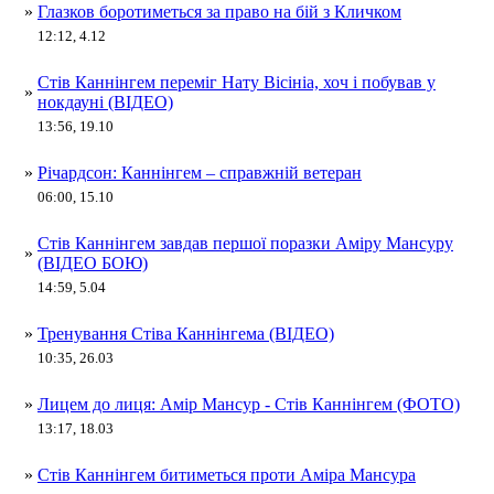
»
Глазков боротиметься за право на бій з Кличком
12:12, 4.12
Стів Каннінгем переміг Нату Вісініа, хоч і побував у
»
нокдауні (ВІДЕО)
13:56, 19.10
»
Річардсон: Каннінгем – справжній ветеран
06:00, 15.10
Стів Каннінгем завдав першої поразки Аміру Мансуру
»
(ВІДЕО БОЮ)
14:59, 5.04
»
Тренування Стіва Каннінгема (ВІДЕО)
10:35, 26.03
»
Лицем до лиця: Амір Мансур - Стів Каннінгем (ФОТО)
13:17, 18.03
»
Стів Каннінгем битиметься проти Аміра Мансура