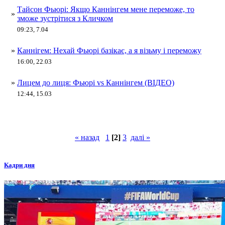
Тайсон Фьюрі: Якщо Каннінгем мене переможе, то
»
зможе зустрітися з Кличком
09:23, 7.04
»
Каннігем: Нехай Фьюрі базікає, а я візьму і переможу
16:00, 22.03
»
Лицем до лиця: Фьюрі vs Каннінгем (ВІДЕО)
12:44, 15.03
« назад
1
[2]
3
далі »
Кадри дня