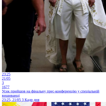
23:25
21/05
3
1677
Усик прийшов на фінальну прес-конференцію у спеціальній
вишиванці
23:25, 21/05
3
Кадр дня