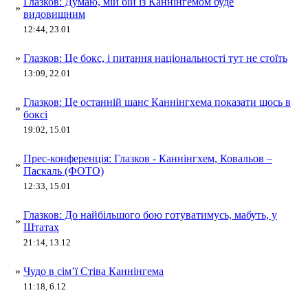
Глазков: Думаю, мій бій із Каннінгемом буде
»
видовищним
12:44, 23.01
»
Глазков: Це бокс, і питання національності тут не стоїть
13:09, 22.01
Глазков: Це останній шанс Каннінгхема показати щось в
»
боксі
19:02, 15.01
Прес-конференція: Глазков - Каннінгхем, Ковальов –
»
Паскаль (ФОТО)
12:33, 15.01
Глазков: До найбільшого бою готуватимусь, мабуть, у
»
Штатах
21:14, 13.12
»
Чудо в сім’ї Стіва Каннінгема
11:18, 6.12