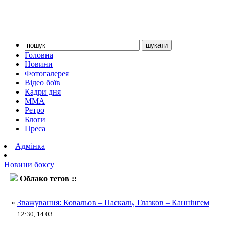
Головна
Новини
Фотогалерея
Відео боїв
Кадри дня
ММА
Ретро
Блоги
Преса
Адмінка
Новини боксу
Облако тегов ::
Стів Каннінгем
»
Зважування: Ковальов – Паскаль, Глазков – Каннінгем
12:30, 14.03