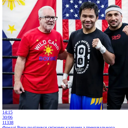
14:15
30/06
11338
Фредді Роуч поділився свіжими кадрами з тренувального