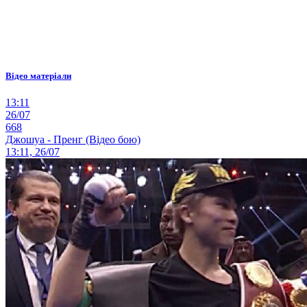
Відео матеріали
13:11
26/07
668
Джошуа - Пренг (Відео бою)
13:11, 26/07