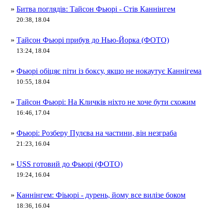
»
Битва поглядів: Тайсон Фьюрі - Стів Каннінгем
20:38, 18.04
»
Тайсон Фьюрі прибув до Нью-Йорка (ФОТО)
13:24, 18.04
»
Фьюрі обіцяє піти із боксу, якщо не нокаутує Каннігема
10:55, 18.04
»
Тайсон Фьюрі: На Кличків ніхто не хоче бути схожим
16:46, 17.04
»
Фьюрі: Розберу Пулєва на частини, він незграба
21:23, 16.04
»
USS готовий до Фьюрі (ФОТО)
19:24, 16.04
»
Каннінгем: Фіьюрі - дурень, йому все вилізе боком
18:36, 16.04