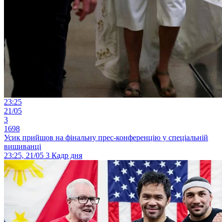
23:25
21/05
3
1698
Усик прийшов на фінальну прес-конференцію у спеціальній
вишиванці
23:25, 21/05
3
Кадр дня