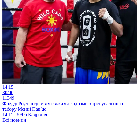
14:15
30/06
11349
Фредді Роуч поділився свіжими кадрами з тренувального
табору Менні Пак’яо
14:15, 30/06
Кадр дня
Всі новини