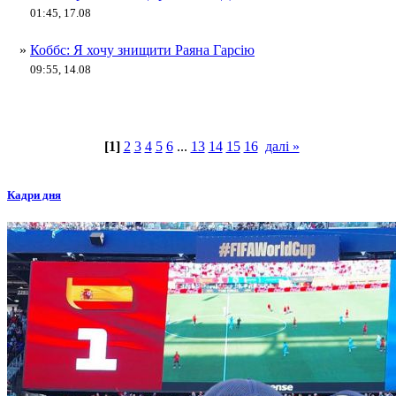
01:45, 17.08
»
Коббс: Я хочу знищити Раяна Гарсію
09:55, 14.08
[1]
2
3
4
5
6
...
13
14
15
16
далі »
Кадри дня