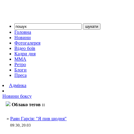
Головна
Новини
Фотогалерея
Відео боїв
Кадри дня
ММА
Ретро
Блоги
Преса
Адмінка
Новини боксу
Облако тегов ::
Раян Гарсія
»
Раян Гарсія: "Я пив щодня"
09:30, 20.03