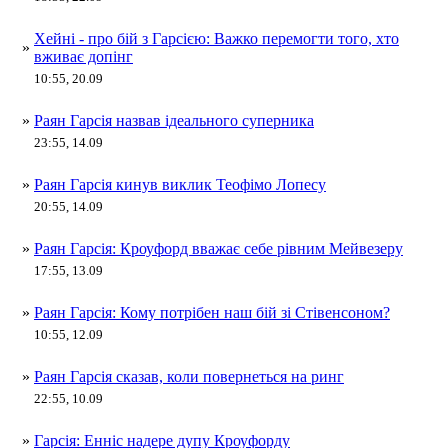
Хейні - про бій з Гарсією: Важко перемогти того, хто
»
вживає допінг
10:55, 20.09
»
Раян Гарсія назвав ідеального суперника
23:55, 14.09
»
Раян Гарсія кинув виклик Теофімо Лопесу
20:55, 14.09
»
Раян Гарсія: Кроуфорд вважає себе рівним Мейвезеру
17:55, 13.09
»
Раян Гарсія: Кому потрібен наш бій зі Стівенсоном?
10:55, 12.09
»
Раян Гарсія сказав, коли повернеться на ринг
22:55, 10.09
»
Гарсія: Енніс надере дупу Кроуфорду