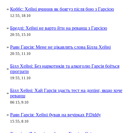
»
Коббс: Хейні вчинив як боягуз після бою з Гарсією
12:55, 18.10
»
Бредлі: Хейні не варто йти на реванш з Гарсією
20:55, 15.10
»
Раян Гарсія: Мене не цікавлять слова Білла Хейні
20:55, 11.10
Білл Хейні: Без наркотиків та алкоголю Гарсія боїться
»
програти
19:55, 11.10
Білл Хейні: Хай Гарсія здасть тест на допінг, якщо хоче
»
реванш
06:15, 9.10
»
Раян Гарсія: Хейні бував на вечірках P.Diddy
15:55, 8.10