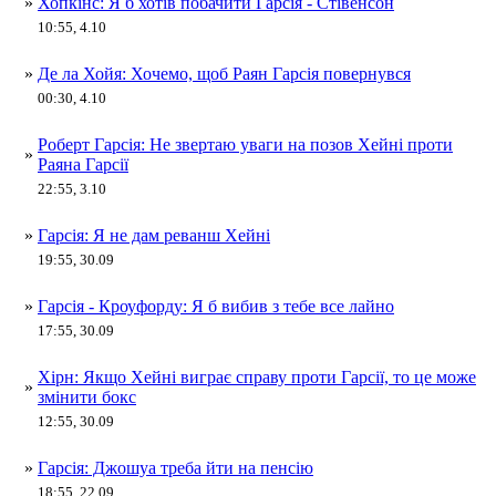
»
Хопкінс: Я б хотів побачити Гарсія - Стівенсон
10:55, 4.10
»
Де ла Хойя: Хочемо, щоб Раян Гарсія повернувся
00:30, 4.10
Роберт Гарсія: Не звертаю уваги на позов Хейні проти
»
Раяна Гарсії
22:55, 3.10
»
Гарсія: Я не дам реванш Хейні
19:55, 30.09
»
Гарсія - Кроуфорду: Я б вибив з тебе все лайно
17:55, 30.09
Хірн: Якщо Хейні виграє справу проти Гарсії, то це може
»
змінити бокс
12:55, 30.09
»
Гарсія: Джошуа треба йти на пенсію
18:55, 22.09