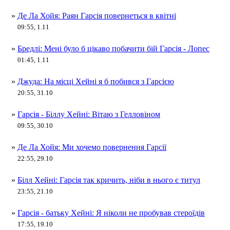
»
Де Ла Хойя: Раян Гарсія повернеться в квітні
09:55, 1.11
»
Бредлі: Мені було б цікаво побачити бій Гарсія - Лопес
01:45, 1.11
»
Джуда: На місці Хейні я б побився з Гарсією
20:55, 31.10
»
Гарсія - Біллу Хейні: Вітаю з Гелловіном
09:55, 30.10
»
Де Ла Хойя: Ми хочемо повернення Гарсії
22:55, 29.10
»
Білл Хейні: Гарсія так кричить, ніби в нього є титул
23:55, 21.10
»
Гарсія - батьку Хейні: Я ніколи не пробував стероїдів
17:55, 19.10