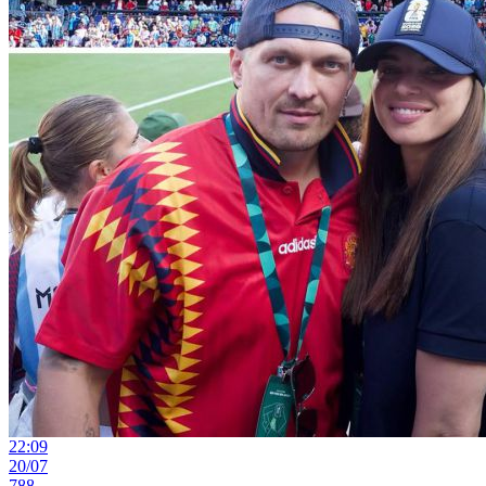
22:09
20/07
788