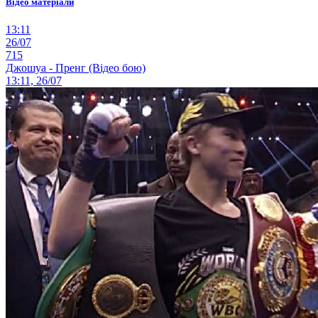
Відео матеріали
13:11
26/07
715
Джошуа - Пренг (Відео бою)
13:11, 26/07