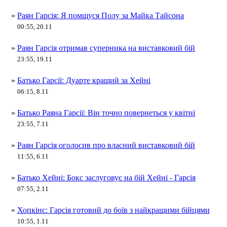
»
Раян Гарсія: Я помщуся Полу за Майка Тайсона
00:55, 20.11
»
Раян Гарсія отримав суперника на виставковий бій
23:55, 19.11
»
Батько Гарсії: Дуарте кращий за Хейні
06:15, 8.11
»
Батько Раяна Гарсії: Він точно повернеться у квітні
23:55, 7.11
»
Раян Гарсія оголосив про власний виставковий бій
11:55, 6.11
»
Батько Хейні: Бокс заслуговує на бій Хейні - Гарсія
07:55, 2.11
»
Хопкінс: Гарсія готовий до боїв з найкращими бійцями
10:55, 1.11