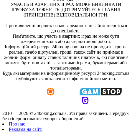
УЧАСТЬ В АЗАРТНИХ ІГРАХ МОЖЕ ВИКЛИКАТИ
ІГРОВУ ЗАЛЕЖНІСТЬ. ДОТРИМУЙТЕСЬ ПРАВИЛ
(ПРИНЦИПІВ) ВІДПОВІДАЛЬНОЇ ГРИ.
При виявленні перших ознак залежності негайно зверніться
до спеціаліста.
Пам'ятайте, що участь в азартних іграх не може бути
джерелом доходів або альтернативою роботі.
Інформаційний ресурс 24boxing.com.ua не проводить ігри на
реальні та/або віртуальні гроші, також сайт не приймає в
жодній формі оплату ставок та/інших платежів, які пов’язані/
можуть бути пов’язані з азартними іграми, букмекерами або
тоталізаторами.
Будь-які матеріали на інформаційному ресурсі 24boxing.com.ua
публікуються виключно з інформаційною метою.
2010 — 2026 ©
24boxing.com.ua.
Усi права захищенi. Передрук
без гіперпосилання суворо заборонений
Про нас
Реклама на сайті