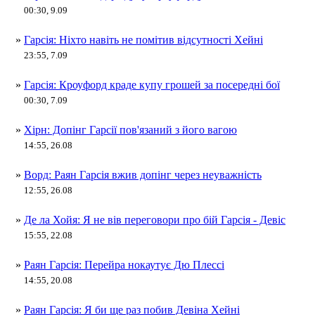
00:30, 9.09
»
Гарсія: Ніхто навіть не помітив відсутності Хейні
23:55, 7.09
»
Гарсія: Кроуфорд краде купу грошей за посередні бої
00:30, 7.09
»
Хірн: Допінг Гарсії пов'язаний з його вагою
14:55, 26.08
»
Ворд: Раян Гарсія вжив допінг через неуважність
12:55, 26.08
»
Де ла Хойя: Я не вів переговори про бій Гарсія - Девіс
15:55, 22.08
»
Раян Гарсія: Перейра нокаутує Дю Плессі
14:55, 20.08
»
Раян Гарсія: Я би ще раз побив Девіна Хейні