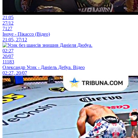
21:05
27/12
7127
Іноуе - Пікассо (Відео)
21:05, 27/12
02:27
20/07
11183
Олександр Усик - Даніель Дебуа. Відео
02:27, 20/07