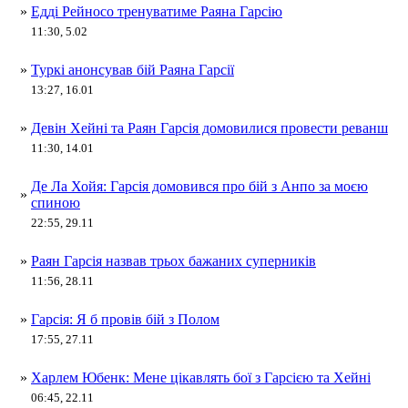
»
Едді Рейносо тренуватиме Раяна Гарсію
11:30, 5.02
»
Туркі анонсував бій Раяна Гарсії
13:27, 16.01
»
Девін Хейні та Раян Гарсія домовилися провести реванш
11:30, 14.01
Де Ла Хойя: Гарсія домовився про бій з Анпо за моєю
»
спиною
22:55, 29.11
»
Раян Гарсія назвав трьох бажаних суперників
11:56, 28.11
»
Гарсія: Я б провів бій з Полом
17:55, 27.11
»
Харлем Юбенк: Мене цікавлять бої з Гарсією та Хейні
06:45, 22.11