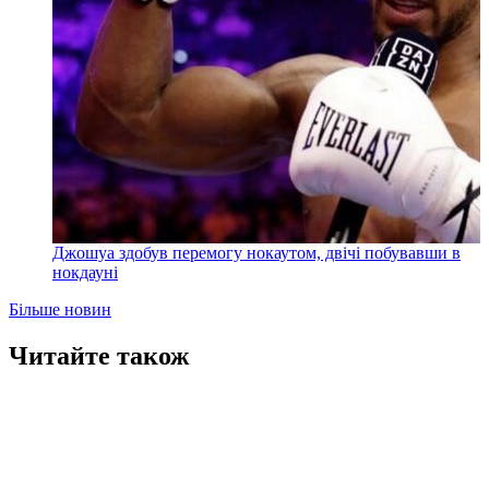
Джошуа здобув перемогу нокаутом, двічі побувавши в
нокдауні
Більше новин
Читайте також