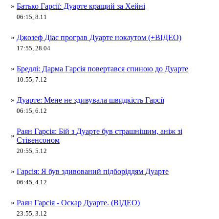
»
Батько Гарсії: Дуарте кращий за Хейні
06:15, 8.11
»
Джозеф Діас програв Дуарте нокаутом (+ВІДЕО)
17:55, 28.04
»
Бредлі: Дарма Гарсія повертався спиною до Дуарте
10:55, 7.12
»
Дуарте: Мене не здивувала швидкість Гарсії
06:15, 6.12
Раян Гарсія: Бій з Дуарте був страшнішим, аніж зі
»
Стівенсоном
20:55, 5.12
»
Гарсія: Я був здивований підборіддям Дуарте
06:45, 4.12
»
Раян Гарсія - Оскар Дуарте. (ВІДЕО)
23:55, 3.12