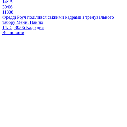
14:15
30/06
11338
Фредді Роуч поділився свіжими кадрами з тренувального
табору Менні Пак’яо
14:15, 30/06
Кадр дня
Всі новини