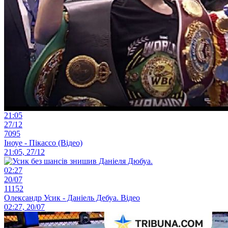
21:05
27/12
7095
Іноуе - Пікассо (Відео)
21:05, 27/12
02:27
20/07
11152
Олександр Усик - Даніель Дебуа. Відео
02:27, 20/07