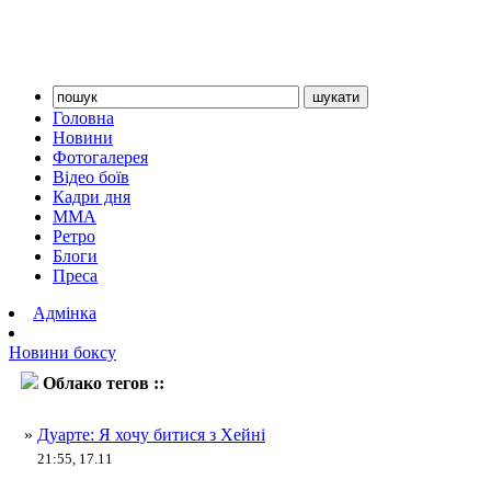
Головна
Новини
Фотогалерея
Відео боїв
Кадри дня
ММА
Ретро
Блоги
Преса
Адмінка
Новини боксу
Облако тегов ::
Оскар Дуарте
»
Дуарте: Я хочу битися з Хейні
21:55, 17.11