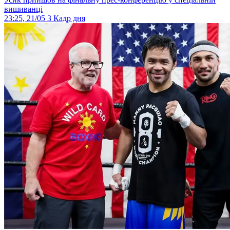
вишиванці
23:25, 21/05
3
Кадр дня