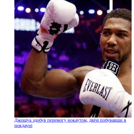
Джошуа здобув перемогу нокаутом, двічі побувавши в
нокдауні